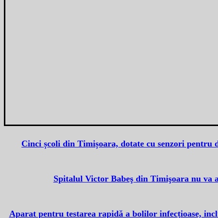
Cinci școli din Timișoara, dotate cu senzori pentru 
Spitalul Victor Babeş din Timişoara nu va 
Aparat pentru testarea rapidă a bolilor infecțioase, in