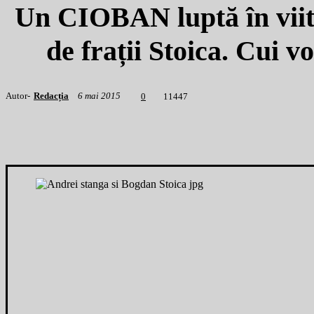
Un CIOBAN luptă în viit
de frații Stoica. Cui 
Autor-
Redacția
6 mai 2015
1
1447
0