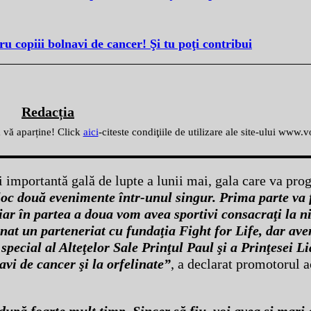
 copiii bolnavi de cancer! Şi tu poţi contribui
Redacția
ă vă aparține! Click
aici
-citeste condiţiile de utilizare ale site-ului www.
ai importantă gală de lupte a lunii mai, gala care va pr
loc două evenimente într-unul singur. Prima parte va 
ar în partea a doua vom avea sportivi consacraţi la n
at un parteneriat cu fundaţia Fight for Life, dar avem
pecial al Alteţelor Sale Prinţul Paul şi a Prinţesei L
avi de cancer şi la orfelinate”
, a declarat promotorul a