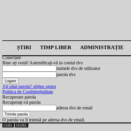
ȘTIRI
TIMP LIBER
ADMINISTRAȚIE
Conectare
Bine ați venit! Autentificați-vă in contul dvs
numele dvs de utilizator
parola dvs
Ați uitat parola? obține ajutor
Politica de Confidențialitate
Recuperare parola
Recuperați-vă parola
adresa dvs de email
O parola va fi trimisă pe adresa dvs de email.
ȘTIRI
SPORT