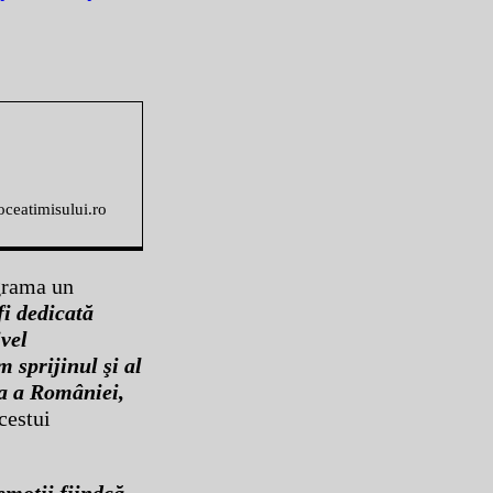
voceatimisului.ro
ograma un
fi dedicată
ivel
 sprijinul şi al
ia a României,
cestui