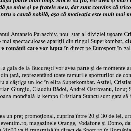
upă foarte mult timp. Sincer să fiu, voi avea şi mari 
dă pe mine şi pe fratele meu, dar sunt convins că trico
pentru o cauză nobilă, aşa că motivaţia este mult mai 
nul Amansio Paraschiv, noul star al diviziei uşoare Cri
le mai spectaculoase apariţii din ringul Superkombat,
ci
re românii care vor lupta
în direct pe Eurosport în gal
 la gala de la Bucureşti vor avea parte şi de momente art
din ţară, reprezentând toate ramurile sporturilor de con
a câştiga un loc în elita Superkombat. Astfel, Cristia
ian Giurgiu, Claudiu Bădoi, Andrei Ostrovanu, Ionuţ S
ioana mondială la kempo Cristiana Stancu sunt gata să 
 un preţ promoţional, cuprins între 20 şi 30 de lei, ur
 eventim.ro, magazinele Orange, Vodafone şi Domo, dar 
a 20:00 va fi transmisă în direct de Sport.ro în România