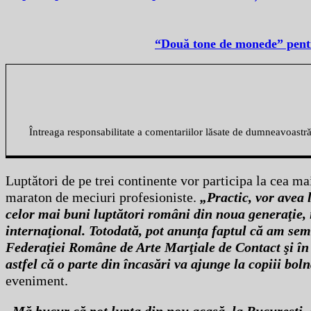
“Două tone de monede” pentru
Întreaga responsabilitate a comentariilor lăsate de dumneavoastr
Luptători de pe trei continente vor participa la cea m
maraton de meciuri profesioniste.
„Practic, vor avea 
celor mai buni luptători români din noua generaţie, i
internaţional. Totodată, pot anunţa faptul că am semn
Federaţiei Române de Arte Marţiale de Contact şi în s
astfel că o parte din încasări va ajunge la copiii boln
eveniment.