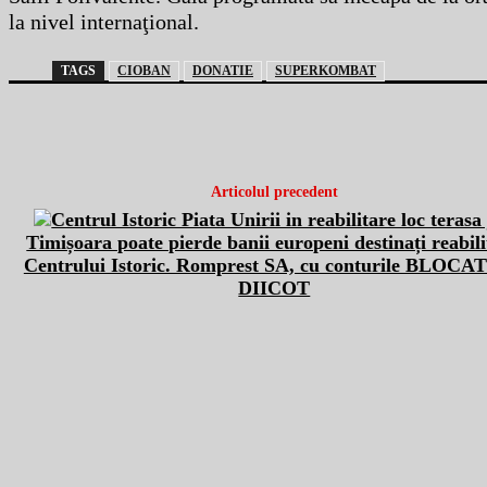
la nivel internaţional.
TAGS
CIOBAN
DONATIE
SUPERKOMBAT
Articolul precedent
Timișoara poate pierde banii europeni destinați reabili
Centrului Istoric. Romprest SA, cu conturile BLOCA
DIICOT