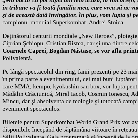
„Mă bucur că pot lupta din nou acasă, la Bucureşti, d
în tribune va fi toată familia mea, care vrea să ne va
şi de această dată învingător. În plus, vom lupta şi 
campionul mondial Superkombat. Andrei Stoica.
Deţinătorul centurii mondiale „New Heroes”, ploieştea
Ciprian Şchiopu, Cristian Ristea, dar şi una dintre ce
Coarnele Caprei, Bogdan Năstase, se vor afla print
Polivalentă.
Pe lângă spectacolul din ring, fanii prezenţi pe 23 mai
în prima parte a evenimentului, cei mai buni luptători 
care MMA, kempo, kyokushin sau box, vor lupta pentru 
Mădălin Crăciunică, Mirel Iacob, Cosmin Ionescu, Adr
Mincu, dar şi absolventa de teologie şi totodată camp
eveniment spectaculos.
Biletele pentru Superkombat World Grand Prix vor avea
disponibile începând de săptămâna viitoare în reţeaua
Sălii Polivalente. Gala programată să înceapă de la or