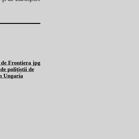
 polițiștii de
în Ungaria