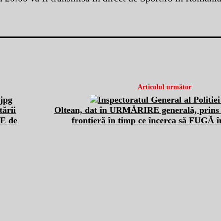
Articolul următor
tării
Oltean, dat în URMĂRIRE generală, prins de
TE de
frontieră în timp ce încerca să FUGĂ 