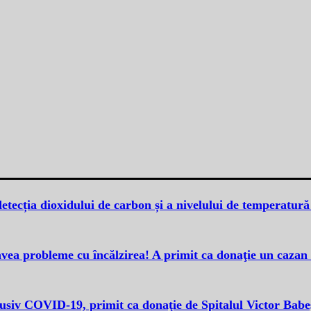
detecția dioxidului de carbon și a nivelului de temperatură
avea probleme cu încălzirea! A primit ca donaţie un cazan
clusiv COVID-19, primit ca donaţie de Spitalul Victor Bab