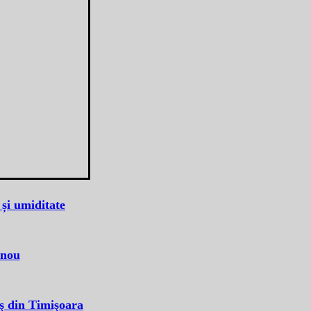
 și umiditate
 nou
eş din Timişoara