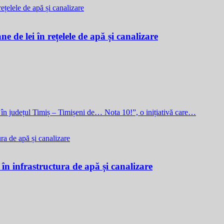
e de lei în rețelele de apă și canalizare
i în județul Timiș – Timișeni de… Nota 10!”, o inițiativă care…
 în infrastructura de apă și canalizare