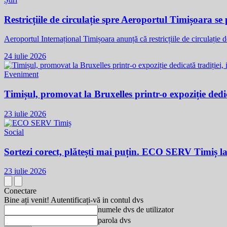
Restricțiile de circulație spre Aeroportul Timișoara s
Aeroportul Internațional Timișoara anunță că restricțiile de circulație 
24 iulie 2026
Eveniment
Timișul, promovat la Bruxelles printr-o expoziție dedic
23 iulie 2026
Social
Sortezi corect, plătești mai puțin. ECO SERV Timiș l
23 iulie 2026
Conectare
Bine ați venit! Autentificați-vă in contul dvs
numele dvs de utilizator
parola dvs