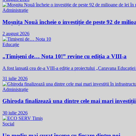
Administrație
Moșnița Nouă încheie o investiție de peste 92 de milioan
2 august 2026
Educație
„Timișeni de… Nota 10!” revine cu ediția a VIII-a
A fost lansată cea de-a VIII-a ediție a proiectului „Caravana Educație
31 iulie 2026
Administrație
Ghiroda finalizează una dintre cele mai mari investiții
30 iulie 2026
Social
Un mediu mai curat începe cu fiecare dintre noi