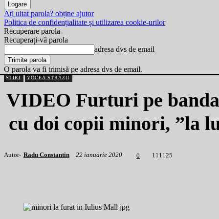
Ați uitat parola? obține ajutor
Politica de confidențialitate și utilizarea cookie-urilor
Recuperare parola
Recuperați-vă parola
adresa dvs de email
O parola va fi trimisă pe adresa dvs de email.
ȘTIRI
VOCEA STRĂZII
VIDEO Furturi pe banda r
cu doi copii minori, ”la l
Autor-
Radu Constantin
22 ianuarie 2020
1
11125
0