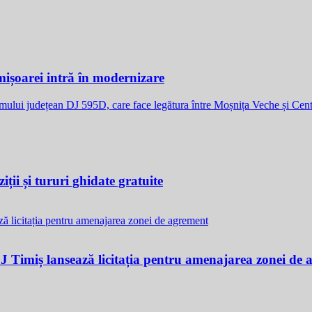
ișoarei intră în modernizare
umului județean DJ 595D, care face legătura între Moșnița Veche și C
ții și tururi ghidate gratuite
CJ Timiș lansează licitația pentru amenajarea zonei de