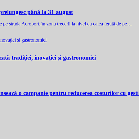
e prelungesc până la 31 august
de pe strada Aeroport, în zona trecerii la nivel cu calea ferată de pe…
ată tradiției, inovației și gastronomiei
ansează o campanie pentru reducerea costurilor cu gest