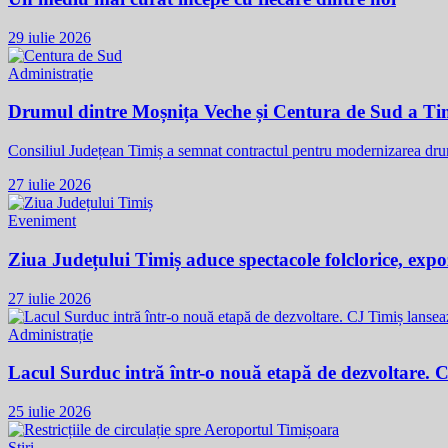
29 iulie 2026
Administrație
Drumul dintre Moșnița Veche și Centura de Sud a Tim
Consiliul Județean Timiș a semnat contractul pentru modernizarea dr
27 iulie 2026
Eveniment
Ziua Județului Timiș aduce spectacole folclorice, expozi
27 iulie 2026
Administrație
Lacul Surduc intră într-o nouă etapă de dezvoltare. 
25 iulie 2026
Știri