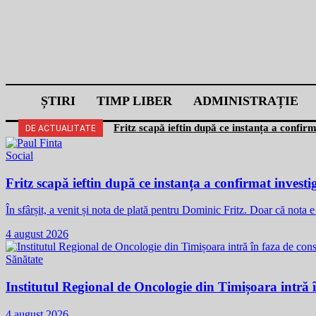
ȘTIRI
TIMP LIBER
ADMINISTRAȚIE
Fritz scapă ieftin după ce instanța a confir
DE ACTUALITATE
Social
Fritz scapă ieftin după ce instanța a confirmat investi
În sfârșit, a venit și nota de plată pentru Dominic Fritz. Doar că nota
4 august 2026
Sănătate
Institutul Regional de Oncologie din Timișoara intră î
4 august 2026