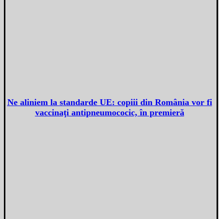
Ne aliniem la standarde UE: copiii din România vor fi
vaccinaţi antipneumococic, în premieră