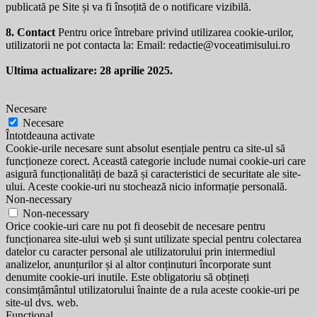
publicată pe Site și va fi însoțită de o notificare vizibilă.
8. Contact
Pentru orice întrebare privind utilizarea cookie-urilor,
utilizatorii ne pot contacta la: Email:
redactie@voceatimisului.ro
Ultima actualizare: 28 aprilie 2025.
Necesare
Necesare
Întotdeauna activate
Cookie-urile necesare sunt absolut esențiale pentru ca site-ul să
funcționeze corect. Această categorie include numai cookie-uri care
asigură funcționalități de bază și caracteristici de securitate ale site-
ului. Aceste cookie-uri nu stochează nicio informație personală.
Non-necessary
Non-necessary
Orice cookie-uri care nu pot fi deosebit de necesare pentru
funcționarea site-ului web și sunt utilizate special pentru colectarea
datelor cu caracter personal ale utilizatorului prin intermediul
analizelor, anunțurilor și al altor conținuturi încorporate sunt
denumite cookie-uri inutile. Este obligatoriu să obțineți
consimțământul utilizatorului înainte de a rula aceste cookie-uri pe
site-ul dvs. web.
Functional