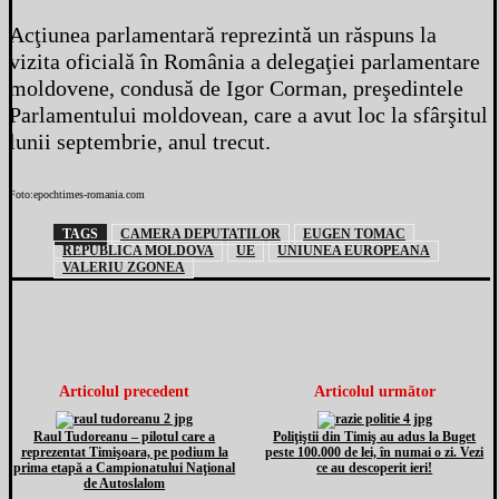
Acţiunea parlamentară reprezintă un răspuns la
vizita oficială în România a delegaţiei parlamentare
moldovene, condusă de Igor Corman, preşedintele
Parlamentului moldovean, care a avut loc la sfârşitul
lunii septembrie, anul trecut.
Foto:epochtimes-romania.com
TAGS
CAMERA DEPUTATILOR
EUGEN TOMAC
REPUBLICA MOLDOVA
UE
UNIUNEA EUROPEANA
VALERIU ZGONEA
Articolul precedent
Articolul următor
Raul Tudoreanu – pilotul care a
Poliţiştii din Timiş au adus la Buget
reprezentat Timişoara, pe podium la
peste 100.000 de lei, în numai o zi. Vezi
prima etapă a Campionatului Naţional
ce au descoperit ieri!
de Autoslalom