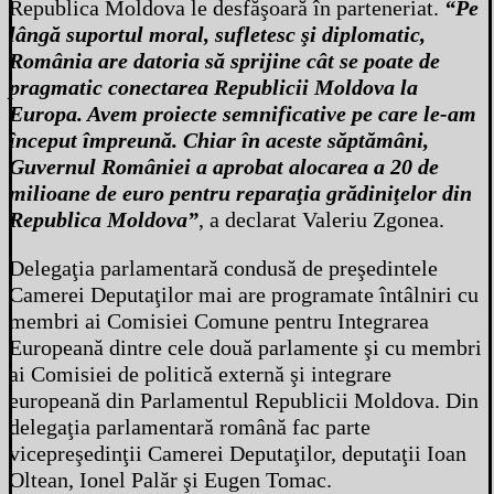
Republica Moldova le desfăşoară în parteneriat.
“Pe
lângă suportul moral, sufletesc şi diplomatic,
România are datoria să sprijine cât se poate de
pragmatic conectarea Republicii Moldova la
Europa. Avem proiecte semnificative pe care le-am
început împreună. Chiar în aceste săptămâni,
Guvernul României a aprobat alocarea a 20 de
milioane de euro pentru reparaţia grădiniţelor din
Republica Moldova”
, a declarat Valeriu Zgonea.
Delegaţia parlamentară condusă de preşedintele
Camerei Deputaţilor mai are programate întâlniri cu
membri ai Comisiei Comune pentru Integrarea
Europeană dintre cele două parlamente şi cu membri
ai Comisiei de politică externă şi integrare
europeană din Parlamentul Republicii Moldova. Din
delegaţia parlamentară română fac parte
vicepreşedinţii Camerei Deputaţilor, deputaţii Ioan
Oltean, Ionel Palăr şi Eugen Tomac.