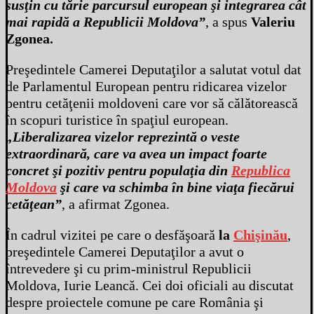
susţin cu tărie parcursul european şi integrarea cât
mai rapidă a Republicii Moldova”
, a spus
Valeriu
Zgonea.
Preşedintele Camerei Deputaţilor a salutat votul dat
de Parlamentul European pentru ridicarea vizelor
pentru cetăţenii moldoveni care vor să călătorească
în scopuri turistice în spaţiul european.
„Liberalizarea vizelor reprezintă o veste
extraordinară, care va avea un impact foarte
concret şi pozitiv pentru populaţia din
Republica
Moldova
şi care va schimba în bine viaţa fiecărui
cetăţean”
, a afirmat Zgonea.
În cadrul vizitei pe care o desfăşoară
la
Chişinău
,
preşedintele Camerei Deputaţilor a avut o
întrevedere şi cu prim-ministrul Republicii
Moldova, Iurie Leancă. Cei doi oficiali au discutat
despre proiectele comune pe care România şi