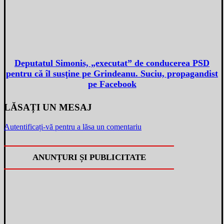
Deputatul Simonis, „executat” de conducerea PSD
pentru că îl susţine pe Grindeanu. Suciu, propagandist
pe Facebook
LĂSAȚI UN MESAJ
Autentificați-vă pentru a lăsa un comentariu
ANUNȚURI ȘI PUBLICITATE