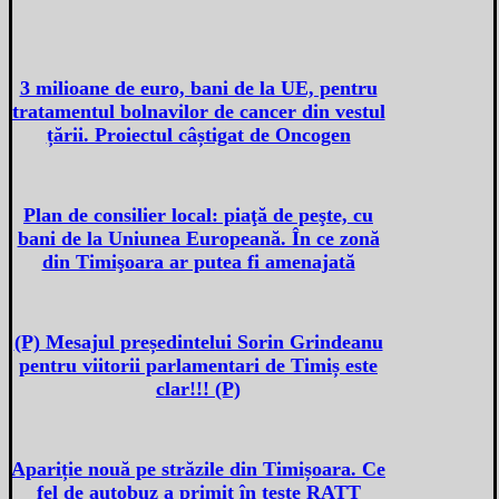
3 milioane de euro, bani de la UE, pentru
tratamentul bolnavilor de cancer din vestul
țării. Proiectul câștigat de Oncogen
Plan de consilier local: piaţă de peşte, cu
bani de la Uniunea Europeană. În ce zonă
din Timişoara ar putea fi amenajată
(P) Mesajul președintelui Sorin Grindeanu
pentru viitorii parlamentari de Timiș este
clar!!! (P)
Apariție nouă pe străzile din Timișoara. Ce
fel de autobuz a primit în teste RATT