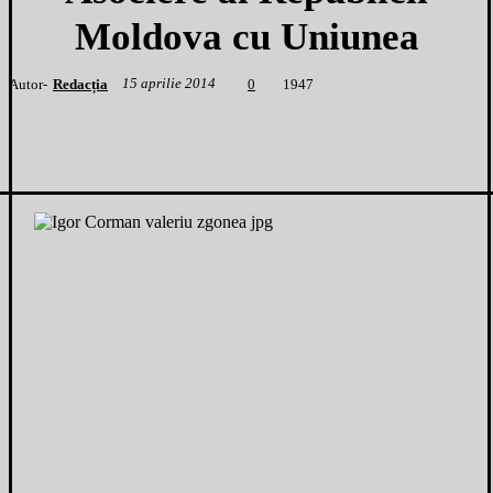
Moldova cu Uniunea
15 aprilie 2014
Autor-
Redacția
1
947
0