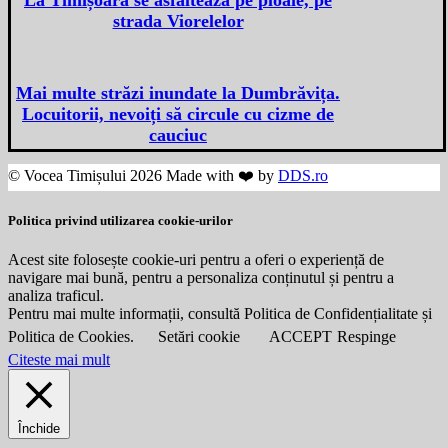
strada Viorelelor
Mai multe străzi inundate la Dumbrăvița.
Locuitorii, nevoiți să circule cu cizme de
cauciuc
© Vocea Timișului 2026 Made with ❤️ by
DDS.ro
Politica privind utilizarea cookie-urilor
Acest site folosește cookie-uri pentru a oferi o experiență de
navigare mai bună, pentru a personaliza conținutul și pentru a
analiza traficul.
Pentru mai multe informații, consultă Politica de Confidențialitate și
Politica de Cookies.
Setări cookie
ACCEPT
Respinge
Citeste mai mult
Închide