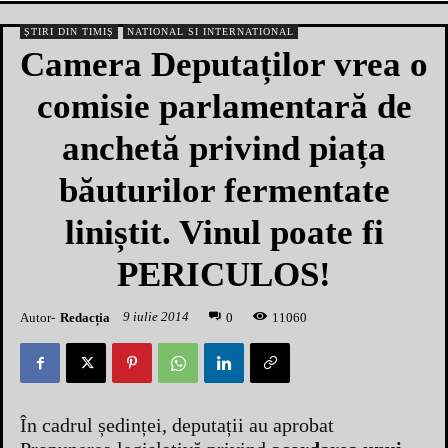
ȘTIRI DIN TIMIȘ
NATIONAL SI INTERNATIONAL
Camera Deputaților vrea o
comisie parlamentară de
anchetă privind piața
băuturilor fermentate
liniștit. Vinul poate fi
PERICULOS!
9 iulie 2014
Autor-
Redacția
1
1060
0
În cadrul ședinței, deputații au aprobat