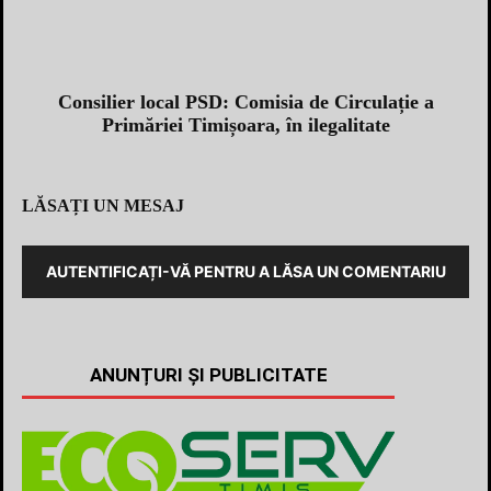
Consilier local PSD: Comisia de Circulație a
Primăriei Timișoara, în ilegalitate
LĂSAȚI UN MESAJ
AUTENTIFICAȚI-VĂ PENTRU A LĂSA UN COMENTARIU
ANUNȚURI ȘI PUBLICITATE