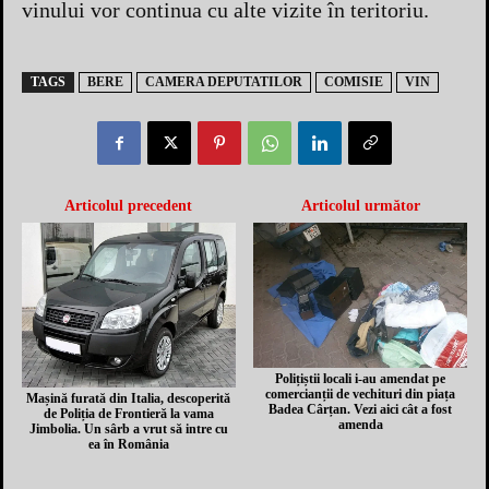
vinului vor continua cu alte vizite în teritoriu.
TAGS
BERE
CAMERA DEPUTATILOR
COMISIE
VIN
Articolul precedent
Articolul următor
Polițiștii locali i-au amendat pe
comercianții de vechituri din piața
Mașină furată din Italia, descoperită
Badea Cârțan. Vezi aici cât a fost
de Poliția de Frontieră la vama
amenda
Jimbolia. Un sârb a vrut să intre cu
ea în România