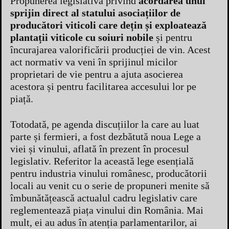
Propunerea legislativă privind
acordarea unui
sprijin direct al statului asociațiilor de
producători viticoli care dețin și exploatează
plantații viticole cu soiuri nobile
și pentru
încurajarea valorificării producției de vin. Acest
act normativ va veni în sprijinul micilor
proprietari de vie pentru a ajuta asocierea
acestora și pentru facilitarea accesului lor pe
piață.
Totodată, pe agenda discuțiilor la care au luat
parte și fermieri, a fost dezbătută noua Lege a
viei și vinului, aflată în prezent în procesul
legislativ. Referitor la această lege esențială
pentru industria vinului românesc, producătorii
locali au venit cu o serie de propuneri menite să
îmbunătățească actualul cadru legislativ care
reglementează piața vinului din România. Mai
mult, ei au adus în atenția parlamentarilor, ai