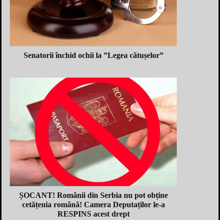
Senatorii închid ochii la ”Legea cătușelor”
ȘOCANT! Românii din Serbia nu pot obține
cetățenia română! Camera Deputaților le-a
RESPINS acest drept