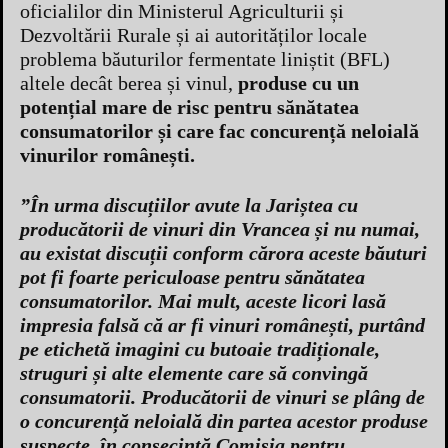
oficialilor din Ministerul Agriculturii și
Dezvoltării Rurale și ai autorităților locale
problema băuturilor fermentate liniștit (BFL)
altele decât berea și vinul,
produse cu un
potențial mare de risc pentru sănătatea
consumatorilor și care fac concurență neloială
vinurilor românești.
”În urma discuțiilor avute la Jariștea cu
producătorii de vinuri din Vrancea și nu numai,
au existat discuții conform cărora aceste băuturi
pot fi foarte periculoase pentru sănătatea
consumatorilor. Mai mult, aceste licori lasă
impresia falsă că ar fi vinuri românești, purtând
pe etichetă imagini cu butoaie tradiționale,
struguri și alte elemente care să convingă
consumatorii. Producătorii de vinuri se plâng de
o concurență neloială din partea acestor produse
suspecte, în consecință Comisia pentru