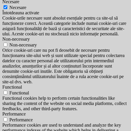
Necesare
Necesare
Întotdeauna activate
Cookie-urile necesare sunt absolut esențiale pentru ca site-ul să
funcționeze corect. Această categorie include numai cookie-uri care
asigură funcționalități de bază și caracteristici de securitate ale site-
ului. Aceste cookie-uri nu stochează nicio informație personală.
Non-necessary
Non-necessary
Orice cookie-uri care nu pot fi deosebit de necesare pentru
funcționarea site-ului web și sunt utilizate special pentru colectarea
datelor cu caracter personal ale utilizatorului prin intermediul
analizelor, anunțurilor și al altor conținuturi încorporate sunt
denumite cookie-uri inutile. Este obligatoriu să obțineți
consimțământul utilizatorului înainte de a rula aceste cookie-uri pe
site-ul dvs. web.
Functional
Functional
Functional cookies help to perform certain functionalities like
sharing the content of the website on social media platforms, collect
feedbacks, and other third-party features.
Performance
Performance
Performance cookies are used to understand and analyze the key
performance indexes of the website which helps in delivering a