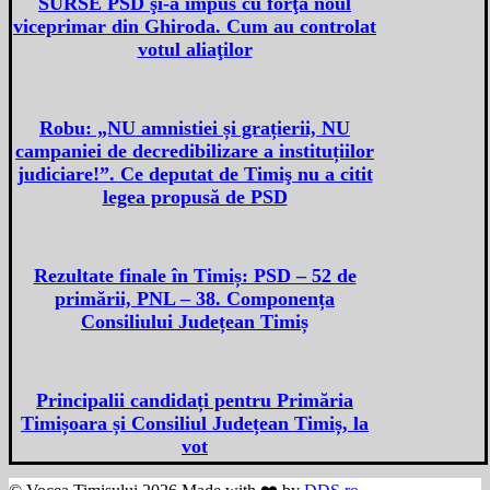
SURSE PSD şi-a impus cu forţa noul
viceprimar din Ghiroda. Cum au controlat
votul aliaţilor
Robu: „NU amnistiei și grațierii, NU
campaniei de decredibilizare a instituțiilor
judiciare!”. Ce deputat de Timiş nu a citit
legea propusă de PSD
Rezultate finale în Timiș: PSD – 52 de
primării, PNL – 38. Componența
Consiliului Județean Timiș
Principalii candidați pentru Primăria
Timișoara și Consiliul Județean Timiș, la
vot