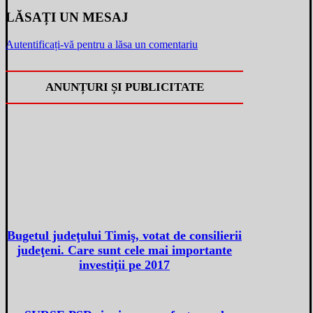
LĂSAȚI UN MESAJ
Autentificați-vă pentru a lăsa un comentariu
ANUNȚURI ȘI PUBLICITATE
Bugetul judeţului Timiş, votat de consilierii
judeţeni. Care sunt cele mai importante
investiţii pe 2017