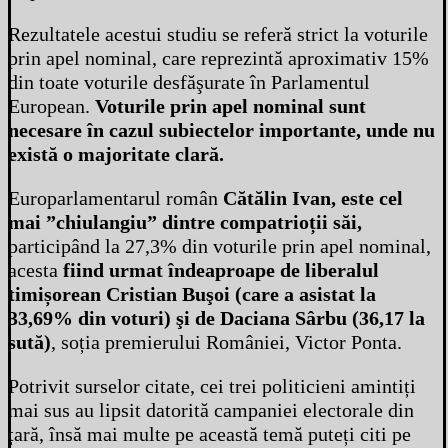
Rezultatele acestui studiu se referă strict la voturile
prin apel nominal, care reprezintă aproximativ 15%
din toate voturile desfăşurate în Parlamentul
European.
Voturile prin apel nominal sunt
necesare în cazul subiectelor importante, unde nu
există o majoritate clară.
Europarlamentarul român
Cătălin Ivan, este cel
mai ”chiulangiu” dintre compatrioții săi,
participând la 27,3% din voturile prin apel nominal,
acesta
fiind urmat îndeaproape de liberalul
timișorean Cristian Buşoi (care a asistat la
33,69% din voturi) şi de Daciana Sârbu (36,17 la
sută)
, soția premierului României, Victor Ponta.
Potrivit surselor citate, cei trei politicieni amintiți
mai sus au lipsit datorită campaniei electorale din
țară, însă mai multe pe această temă puteți citi pe