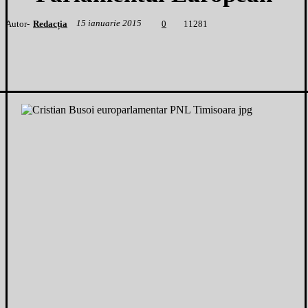
15 ianuarie 2015
Autor-
Redacția
1
1281
0