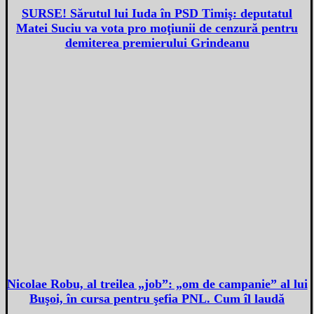
SURSE! Sărutul lui Iuda în PSD Timiş: deputatul
Matei Suciu va vota pro moţiunii de cenzură pentru
demiterea premierului Grindeanu
Nicolae Robu, al treilea „job”: „om de campanie” al lui
Buşoi, în cursa pentru şefia PNL. Cum îl laudă