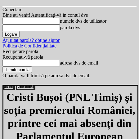
Conectare
Bine ați venit! Autentificați-vă in contul dvs
numele dvs de utilizator
parola dvs
Ați uitat parola? obține ajutor
Politica de Confidențialitate
Recuperare parola
Recuperați-vă parola
adresa dvs de email
O parola va fi trimisă pe adresa dvs de email.
ȘTIRI
POLITICĂ
Cristi Bușoi (PNL Timiș) și
soția premierului României,
printre cei mai absenți din
Parlamentul European