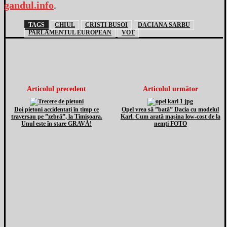
gandul.info
.
TAGS
CHIUL
CRISTI BUSOI
DACIANA SARBU
PARLAMENTUL EUROPEAN
VOT
Articolul precedent
Articolul următor
Doi pietoni accidentați în timp ce
Opel vrea să ”bată” Dacia cu modelul
traversau pe ”zebră”, la Timișoara.
Karl. Cum arată mașina low-cost de la
Unul este în stare GRAVĂ!
nemți FOTO