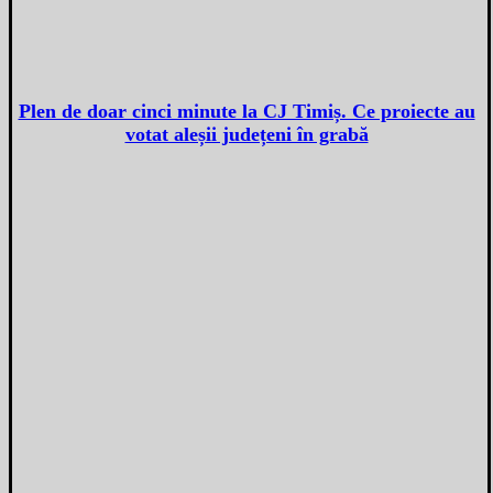
Plen de doar cinci minute la CJ Timiș. Ce proiecte au
votat aleșii județeni în grabă