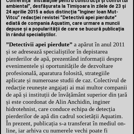
Conferința ”Instalaţiile pentru construcţii şi confortul
ambiental”, desfășurata la Timișoara în zilele de 23 și
24 aprilie 2015 a adus distincția ”Inginer Ioan Mut-
Vitcu” redacției revistei ”Detectivii apei pierdute”
ediată de compania Aquatim, care urmare a muncii
depuse și a popularității de care se bucură publicația
în rândul specialiștilor.
”Detectivii apei pierdute”
a apărut în anul 2011
și se adresează specialiștilor în depistarea
pierderilor de apă, prezentând informații despre
evenimentele și oportunitățile de dezvoltare
profesională, aparatura folosită, strategiile
aplicate și numeroase studii de caz. Colectivul de
redacție reunește angajați ai mai multor companii
de apă și instituții de învățământ superior din țară
și este coordonat de Alin Anchidin, inginer
hidrotehnist, care conduce echipa de detecția
pierderilor de apă din cadrul societății Aquatim.
În prezent, publicația s-a transferat în mediul on-
line, iar arhiva cu numerele vechi poate fi