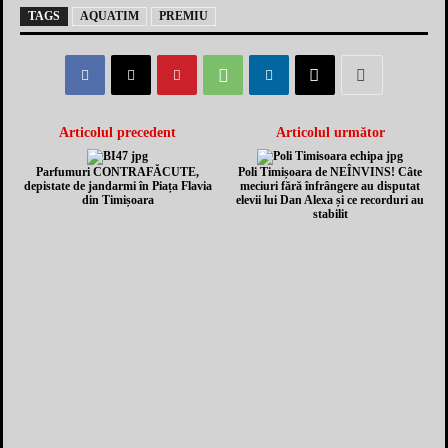
TAGS
AQUATIM
PREMIU
Articolul precedent
Articolul următor
Parfumuri CONTRAFĂCUTE,
Poli Timișoara de NEÎNVINS! Câte
depistate de jandarmi în Piața Flavia
meciuri fără înfrângere au disputat
din Timișoara
elevii lui Dan Alexa și ce recorduri au
stabilit