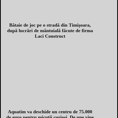
Bătaie de joc pe o stradă din Timişoara,
după lucrări de mântuială făcute de firma
Laci Construct
Aquatim va deschide un centru de 75.000
de euro pentru micuţii curioşi. De une vine