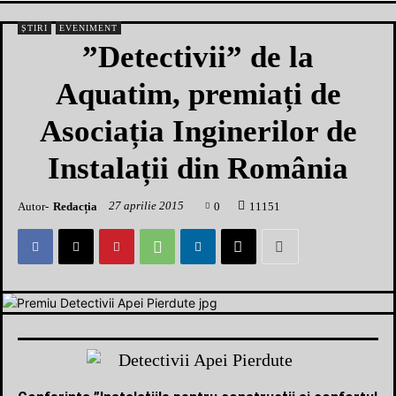
ȘTIRI
EVENIMENT
”Detectivii” de la
Aquatim, premiați de
Asociația Inginerilor de
Instalații din România
27 aprilie 2015
Autor-
Redacția
0
1
1151