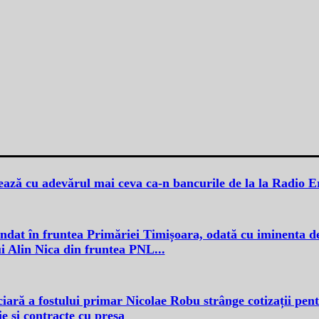
ează cu adevărul mai ceva ca-n bancurile de la la Radio 
mandat în fruntea Primăriei Timișoara, odată cu iminenta d
i Alin Nica din fruntea PNL...
iară a fostului primar Nicolae Robu strânge cotizații pen
ie și contracte cu presa