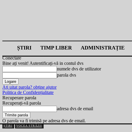
ȘTIRI
TIMP LIBER
ADMINISTRAȚIE
Conectare
Bine ați venit! Autentificați-vă in contul dvs
numele dvs de utilizator
parola dvs
Ați uitat parola? obține ajutor
Politica de Confidențialitate
Recuperare parola
Recuperați-vă parola
adresa dvs de email
O parola va fi trimisă pe adresa dvs de email.
ȘTIRI
VOCEA STRĂZII