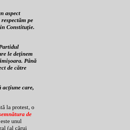
un aspect
ă respectăm pe
in Constituţie.
 Partidul
are le deţinem
 Timişoara. Până
ect de către
ă acţiune care,
ă la protest, o
 semnătura de
 este unul
ral (al cărui