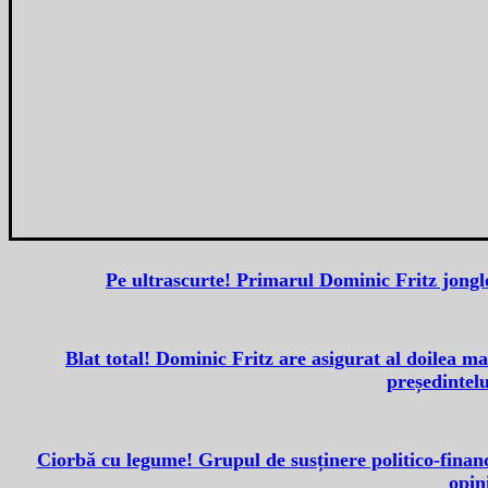
Pe ultrascurte! Primarul Dominic Fritz jongl
Blat total! Dominic Fritz are asigurat al doilea 
președintelu
Ciorbă cu legume! Grupul de susținere politico-financ
opin