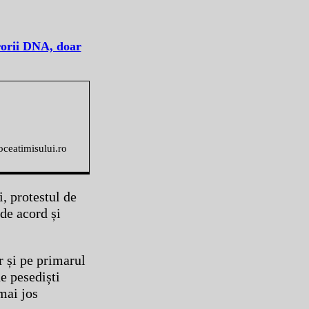
rorii DNA, doar
voceatimisului.ro
, protestul de
 de acord și
 și pe primarul
e pesediști
mai jos