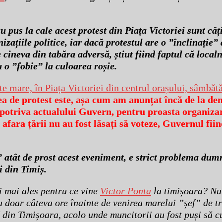
pus la cale acest protest din Piața Victoriei sunt câț
zațiile politice, iar dacă protestul are o ”înclinație”
ineva din tabăra adversă, știut fiind faptul că localn
u o ”fobie” la culoarea roșie.
te mare, în Piața Victoriei din centrul orașului, sâmbăt
 de protest este, așa cum am anunțat încă de la de
mpotriva actualului Guvern, pentru proasta organizar
 afara țării nu au fost lăsați să voteze, Guvernul fii
 atât de prost acest eveniment, e strict problema dum
i din Timiș.
i mai ales pentru ce vine
Victor Ponta
la timișoara? Nu
 doar câteva ore înainte de venirea marelui ”șef” de tri
din Timișoara, acolo unde muncitorii au fost puși să cu