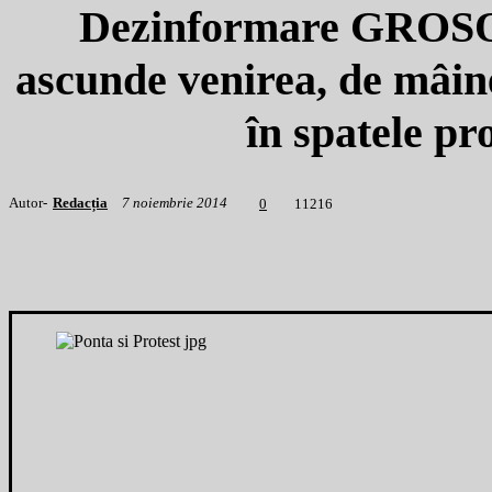
Dezinformare GROSO
ascunde venirea, de mâine
în spatele pr
Autor-
Redacția
7 noiembrie 2014
1
1216
0