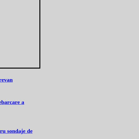
Erevan
ebarcare a
tru sondaje de