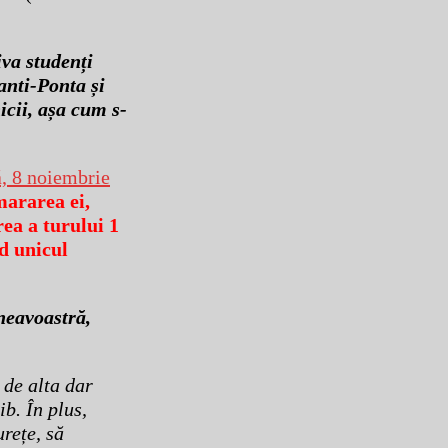
iva studenți
 anti-Ponta și
icii, așa cum s-
ă, 8 noiembrie
mararea ei,
ea a turului 1
nd unicul
neavoastră,
 de alta dar
b. În plus,
rețe, să