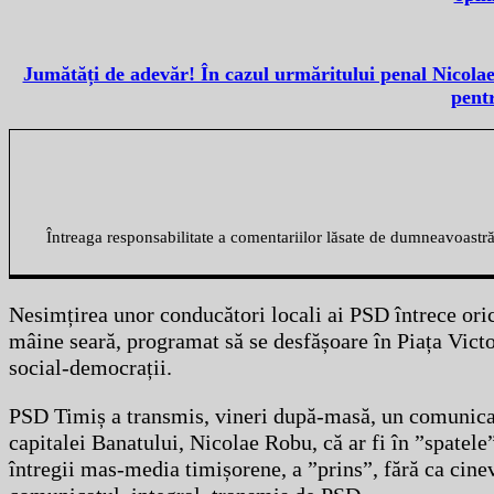
Jumătăți de adevăr! În cazul urmăritului penal Nicola
pentr
Întreaga responsabilitate a comentariilor lăsate de dumneavoastr
Nesimțirea unor conducători locali ai PSD întrece oric
mâine seară, programat să se desfășoare în Piața Vict
social-democrații.
PSD Timiș a transmis, vineri după-masă, un comunicat
capitalei Banatului, Nicolae Robu, că ar fi în ”spatel
întregii mas-media timișorene, a ”prins”, fără ca cine