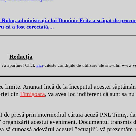
e Robu, administrația lui Dominic Fritz a scăpat de procu
u că a fost corectată,...
Redacția
ă vă aparține! Click
aici
-citeste condiţiile de utilizare ale site-ului www.
e limite. Anunțat încă de la începutul acestei săptămâni
oriei din
Timișoara
, va avea loc indiferent că sunt sa nu
 de presă prin intermediul căruia acuză PNL Timiș, dar
e” organizării acestui eveniment. Documentul transmis d
va să cunoasă adevărul acestei ”ecuații”. vă prezentăm 