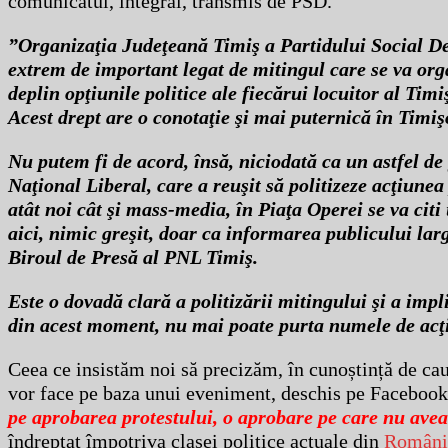
comunicatul, integral, transmis de PSD.
”Organizaţia Judeţeană Timiş a Partidului Social De
extrem de important legat de mitingul care se va or
deplin opţiunile politice ale fiecărui locuitor al Timi
Acest drept are o conotaţie şi mai puternică în Timişo
Nu putem fi de acord, însă, niciodată ca un astfel de g
Naţional Liberal, care a reuşit să politizeze acţiune
atât noi cât şi mass-media, în Piaţa Operei se va cit
aici, nimic greşit, doar ca informarea publicului lar
Biroul de Presă al PNL Timiş.
Este o dovadă clară a politizării mitingului şi a im
din acest moment, nu mai poate purta numele de acţi
Ceea ce insistăm noi să precizăm, în cunoștință de cauz
vor face pe baza unui eveniment, deschis pe Faceboo
pe aprobarea protestului, o aprobare pe care nu avea
îndreptat împotriva clasei politice actuale din
Români