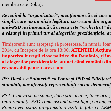
membru este Robu).
Revenind la ”organizatori”, menționăm că cei care au 
simpli, care nu au nicio legătură cu vreuna din organi
anti-PSD nu înseamnă că acesta este ”orchestrat” de c
a văzut și în primul tur al alegerilor prezidențiale, a
Timișorenii sunt așteptați să protesteze, în număr foar
2014, cu începere de la ora 18:00.
ATENȚIE! Acțiunea
împotriva întregii clase politice din România, și î
al alegerilor prezidențiale, atunci când românii din
responsabil pentru acest fapt.
PS: Dacă s-a ”nimerit” ca Ponta și PSD să ”dirijeze”
stimabili, dar ofensați reprezentanți social-democraț
PS2: Cineva să ne spună, dacă știe, mâine, la ce oră ș
reprezentanții PSD Timiș ascund acest fapt și acum, cu
Ponta avea astăzi programată o vizită la fabrica AEM 