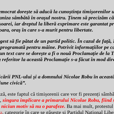
mocrat doreşte să aducă la cunoştinţa timişorenilor 
ganiza sâmbătă în oraşul nostru. Ţinem să precizăm c
şoarei, iar dreptul la liberă exprimare este garantat pr
ara, oraş în care s-a murit pentru libertate.
est să fie pătat de un partid politic. În cazul de faţă,
a programată pentru mâine. Potrivit informaţiilor pe c
i un text care se doreşte a fi o nouă Proclamaţie de la
g referitor la această Proclamaţie s-a făcut în mod dir
plicării PNL-ului şi a domnului Nicolae Robu în aceast
une civică”.
ă, este faptul că timișorenii care vor fi prezenți sâmbăt
k,
singura implicare a primarului Nicolae Robu, fiind
 niciun motiv să nu o parafeze.
Ba mai mult, protestul
a
, categorie în care se găsește și Partidul Național Libe