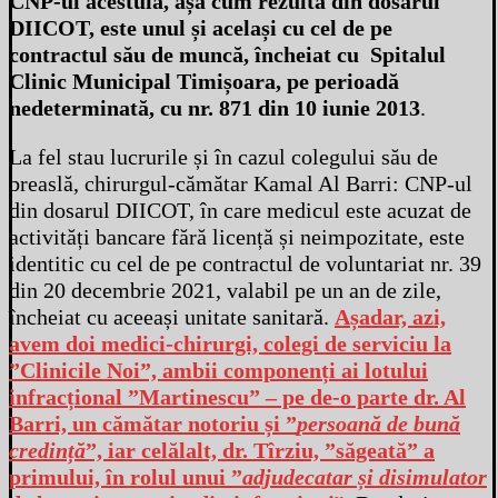
CNP-ul acestuia, așa cum rezultă din dosarul
DIICOT, este unul și același cu cel de pe
contractul său de muncă, încheiat cu Spitalul
Clinic Municipal Timișoara, pe perioadă
nedeterminată, cu nr. 871 din 10 iunie 2013
.
La fel stau lucrurile și în cazul colegului său de
breaslă, chirurgul-cămătar Kamal Al Barri: CNP-ul
din dosarul DIICOT, în care medicul este acuzat de
activități bancare fără licență și neimpozitate, este
identitic cu cel de pe contractul de voluntariat nr. 39
din 20 decembrie 2021, valabil pe un an de zile,
încheiat cu aceeași unitate sanitară.
Așadar, azi,
avem doi medici-chirurgi, colegi de serviciu la
”Clinicile Noi”, ambii componenți ai lotului
infracțional ”Martinescu” – pe de-o parte dr. Al
Barri, un cămătar notoriu și ”
persoană de bună
credință
”, iar celălalt, dr. Tîrziu, ”săgeată” a
primului, în rolul unui ”
adjudecatar și disimulator