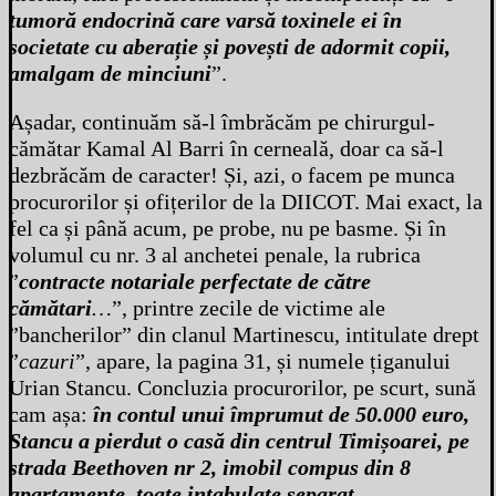
tumoră endocrină care varsă toxinele ei în
societate cu aberație și povești de adormit copii,
amalgam de minciuni
”.
Așadar, continuăm să-l îmbrăcăm pe chirurgul-
cămătar Kamal Al Barri în cerneală, doar ca să-l
dezbrăcăm de caracter! Și, azi, o facem pe munca
procurorilor și ofițerilor de la DIICOT. Mai exact, la
fel ca și până acum, pe probe, nu pe basme. Și în
volumul cu nr. 3 al anchetei penale, la rubrica
”
contracte notariale perfectate de către
cămătari
…
”, printre zecile de victime ale
”bancherilor” din clanul Martinescu, intitulate drept
”
cazuri
”, apare, la pagina 31, și numele țiganului
Urian Stancu. Concluzia procurorilor, pe scurt, sună
cam așa:
în contul unui împrumut de 50.000 euro,
Stancu a pierdut o casă din centrul Timișoarei, pe
strada Beethoven nr 2, imobil compus din 8
apartamente, toate intabulate separat.