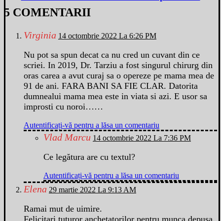
5 COMENTARII
Virginia
14 octombrie 2022 La 6:26 PM
Nu pot sa spun decat ca nu cred un cuvant din ce
scriei. In 2019, Dr. Tarziu a fost singurul chirurg din
oras carea a avut curaj sa o opereze pe mama mea de
91 de ani. FARA BANI SA FIE CLAR. Datorita
dumnealui mama mea este in viata si azi. E usor sa
improsti cu noroi……
Autentificați-vă pentru a lăsa un comentariu
Vlad Marcu
14 octombrie 2022 La 7:36 PM
Ce legătura are cu textul?
Autentificați-vă pentru a lăsa un comentariu
Elena
29 martie 2022 La 9:13 AM
Ramai mut de uimire.
Felicitari tuturor anchetatorilor pentru munca depusa.