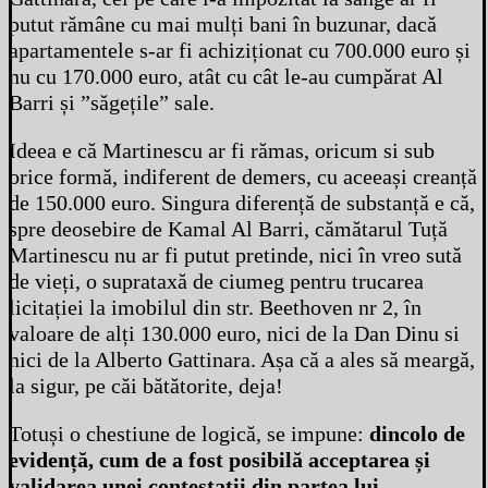
putut rămâne cu mai mulți bani în buzunar, dacă
apartamentele s-ar fi achiziționat cu 700.000 euro și
nu cu 170.000 euro, atât cu cât le-au cumpărat Al
Barri și ”săgețile” sale.
Ideea e că Martinescu ar fi rămas, oricum si sub
orice formă, indiferent de demers, cu aceeași creanță
de 150.000 euro. Singura diferență de substanță e că,
spre deosebire de Kamal Al Barri, cămătarul Tuță
Martinescu nu ar fi putut pretinde, nici în vreo sută
de vieți, o suprataxă de ciumeg pentru trucarea
licitației la imobilul din str. Beethoven nr 2, în
valoare de alți 130.000 euro, nici de la Dan Dinu si
nici de la Alberto Gattinara. Așa că a ales să meargă,
la sigur, pe căi bătătorite, deja!
Totuși o chestiune de logică, se impune:
dincolo de
evidență, cum de a fost posibilă acceptarea și
validarea unei contestații din partea lui