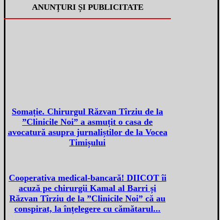
ANUNȚURI ȘI PUBLICITATE
Somație. Chirurgul Răzvan Tîrziu de la
”Clinicile Noi” a asmuțit o casa de
avocatură asupra jurnaliștilor de la Vocea
Timișului
Cooperativa medical-bancară! DIICOT îi
acuză pe chirurgii Kamal al Barri și
Răzvan Tîrziu de la ”Clinicile Noi” că au
conspirat, la înțelegere cu cămătarul...