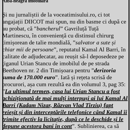
Alba-neagra imobiliară
Și nu jurnaliștii de la voceatimisului.ro, ci tot
angajații DIICOT mai spun, nu din basme ci după ce
au probat, că ”
bancherul
” Gavriluță Tuță
Martinescu, în conveniență cu distinsul chirurg
timișorean de talie mondială, ”
salvator a sute și
chiar mii de persoane
”, reputatul Kamal Al Barri, în
calitate de adjudecatar, au reușit să-l deposedeze pe
țiganul Urian Stancu de imobilul de pe strada
Beethoven nr. 2 din Timișoara pentru ”
derizoria
suma de 170.000 euro
”. Iată și rețeta scrisă de
procurori, așa cum rezultă ea din volumul 3, pag 35:
”
La ultimul termen, casa lui Urian Stancu a fost
achiziționată de mai mulți interpuși ai lui Kamal Al
Barri (Kadam Nizar, Răzvan Vlad Tîrziu) fapt
reieșit și din
interceptările telefonice când Kamal îi
trimite efectiv la licitație, după ce le deschide și le
depune acestora bani în cont
”. Sublinierea, ca să