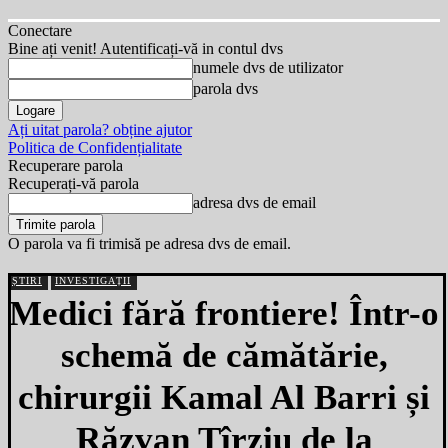
Conectare
Bine ați venit! Autentificați-vă in contul dvs
numele dvs de utilizator
parola dvs
Ați uitat parola? obține ajutor
Politica de Confidențialitate
Recuperare parola
Recuperați-vă parola
adresa dvs de email
O parola va fi trimisă pe adresa dvs de email.
ȘTIRI
INVESTIGAȚII
Medici fără frontiere! Într-o
schemă de cămătărie,
chirurgii Kamal Al Barri și
Răzvan Tîrziu de la