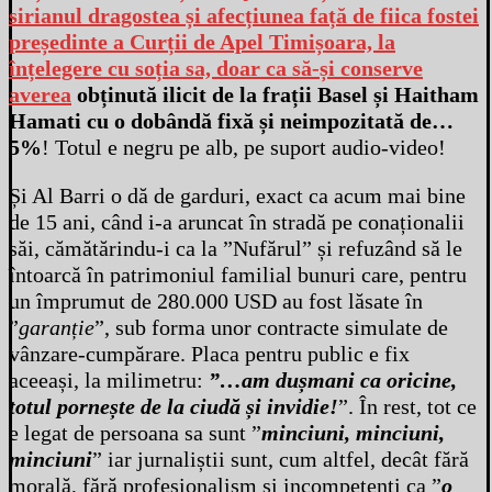
sirianul dragostea și afecțiunea față de fiica fostei
președinte a Curții de Apel Timișoara, la
înțelegere cu soția sa, doar ca să-și conserve
averea
obținută ilicit de la frații Basel și Haitham
Hamati cu o dobândă fixă și neimpozitată de…
5%
! Totul e negru pe alb, pe suport audio-video!
Și Al Barri o dă de garduri, exact ca acum mai bine
de 15 ani, când i-a aruncat în stradă pe conaționalii
săi, cămătărindu-i ca la ”Nufărul” și refuzând să le
întoarcă în patrimoniul familial bunuri care, pentru
un împrumut de 280.000 USD au fost lăsate în
”
garanție
”, sub forma unor contracte simulate de
vânzare-cumpărare. Placa pentru public e fix
aceeași, la milimetru:
”…am dușmani ca oricine,
totul pornește de la ciudă și invidie!
”. În rest, tot ce
e legat de persoana sa sunt ”
minciuni, minciuni,
minciuni
” iar jurnaliștii sunt, cum altfel, decât fără
morală, fără profesionalism și incompetenți ca ”
o