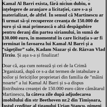
Kamal Al Barri exista, fără niciun dubiu, o
înțelegere de aranjare a licitației, care s-a și
materializat, de altfel
.
În sensul că Martinescu ar
fi urmat să-și recupereze creanța de 150.000 de
euro și să mai primească o altă despăgubire
pentru deranj din partea sirianului, în sumă de
130.000 euro, în momentul în care licitația s-ar fi
terminat în favoarea lui Kamal Al Barri și a
”săgeților” sale, Kadam Niazar și dr. Răzvan Vlad
Tîrziu
. Și așa s-a și finalizat!
Doar că, așa cum notează și cei de la Crimă
Organizată, după ce s-a dat termen de intabulare a
noilor și fericiților proprietari din familia de ”mâini
moarte” a lui Kamal Al Barri și s-a dispus
distribuirea creanței de 150.000 euro către cămătarul
Martinescu,
la câteva zile după adjudecarea
imobilului din str Beethoven nr.2 din Timișoara,
fostul creditor al țiganului Urian Stancu, nimeni