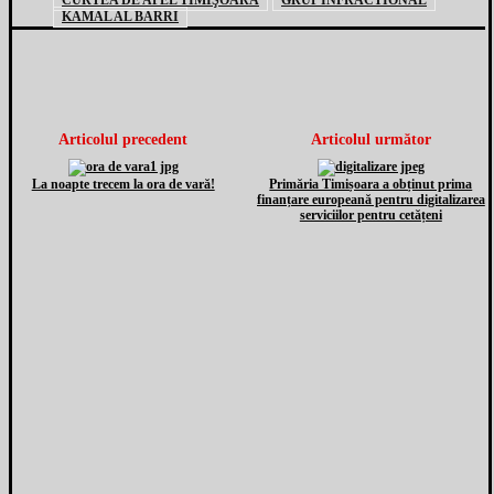
CURTEA DE APEL TIMIŞOARA
GRUP INFRACTIONAL
KAMAL AL BARRI
Articolul precedent
Articolul următor
La noapte trecem la ora de vară!
Primăria Timișoara a obținut prima
finanțare europeană pentru digitalizarea
serviciilor pentru cetățeni