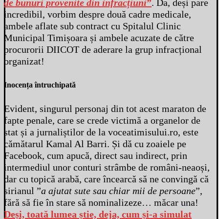
de bunuri provenite din infracțiuni
”
. Da, deși pare
incredibil, vorbim despre două cadre medicale,
ambele aflate sub contract cu Spitalul Clinic
Municipal Timișoara și ambele acuzate de către
procurorii DIICOT de aderare la grup infracțional
organizat!
Inocența întruchipată
Evident, singurul personaj din tot acest maraton de
fapte penale, care se crede victimă a organelor de
stat și a jurnaliștilor de la voceatimisului.ro, este
cămătarul Kamal Al Barri. Și dă cu zoaiele pe
Facebook, cum apucă, direct sau indirect, prin
intermediul unor conturi strâmbe de români-neaoși,
dar cu topică arabă, care încearcă să ne convingă că
sirianul ”
a ajutat sute sau chiar mii de persoane
”,
fără să fie în stare să nominalizeze… măcar una!
Deși, toată lumea știe, deja, cum și-a simulat