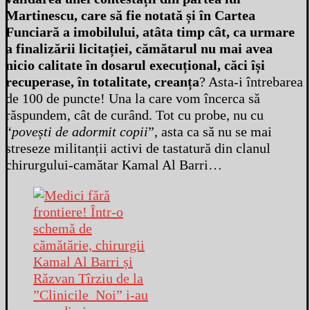
Martinescu, care să fie notată și în Cartea
Funciară a imobilului, atâta timp cât, ca urmare
a finalizării licitației, cămătarul nu mai avea
nicio calitate în dosarul execuțional, căci își
recuperase, în totalitate, creanța
? Asta-i întrebarea
de 100 de puncte! Una la care vom încerca să
răspundem, cât de curând. Tot cu probe, nu cu
“
povești de adormit copii
”, asta ca să nu se mai
streseze militanții activi de tastatură din clanul
chirurgului-camătar Kamal Al Barri…