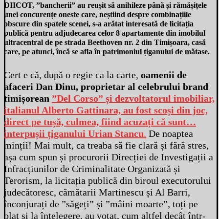
DIICOT, ”bancherii” au reușit să anihileze până și rămășițele
unei concurențe oneste care, neștiind despre combinațiile
obscure din spatele scenei, s-a arătat interesată de licitația
publică pentru adjudecarea celor 8 apartamente din imobilul
ultracentral de pe strada Beethoven nr. 2 din Timișoara, casă
care, pe atunci, încă se afla în patrimoniul țiganului de mătase.
Cert e că, după o regie ca la carte,
oamenii de
afaceri Dan Dinu, proprietar al celebrului brand
timișorean
”Del Corso” și dezvoltatorul imobiliar,
italianul Alberto Gattinara, au fost scoși din joc,
direct pe tușă, culmea, fiind acuzați că sunt…
interpușii țiganului Urian Stancu
.
De noaptea
minții! Mai mult, ca treaba să fie clară și fără stres,
așa cum spun și procurorii Direcției de Investigații a
Infracțiunilor de Criminalitate Organizată și
Terorism, la licitația publică din biroul executorului
judecătoresc, cămătarii Martinescu și Al Barri,
înconjurați de ”săgeți” și ”mâini moarte”, toți pe
blat și la înțelegere, au votat, cum altfel decât într-