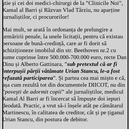
știe și cei doi medici-chirurgi de la ”Clinicile Noi”,
Kamal al Barri și Răzvan Vlad Târziu, nu aparține
jurnaliștilor, ci procurorilor!
Mai mult, se arată în ordonanța de prelungire a
urmăririi penale, la unele licitații, pentru că existau
persoane de bună-credință, care ar fi dorit să
achiziționeze imobilul din str. Beethoven nr.2 cu
sume cuprinse între 500.000-700.000 euro, recte Dan
Dinu și Alberto Gattinara, ”
sub pretextul că ar fi
interpușii părții vătămate Urian Stancu, le-a fost
refuzată participarea
”. Și partea cea mai mișto e că,
așa cum rezultă tot din documentele DIICOT, nu din
”
povești
de adormit copii
” ale jurnaliștilor, medicul
Kamal Al Barri ar fi încercat să împuște doi iepuri
deodată. Practic, a vrut să-i înșele atât pe cămătarul
Martinescu, în calitatea de creditor, cât și pe țiganul
Urian Stancu, din postura de debitor.