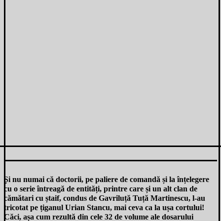
Și nu numai că doctorii, pe paliere de comandă și la înțelegere
cu o serie întreagă de entități, printre care și un alt clan de
cămătari cu ștaif, condus de Gavriluță Tuță Martinescu, l-au
tricotat pe țiganul Urian Stancu, mai ceva ca la ușa cortului!
Căci, așa cum rezultă din cele 32 de volume ale dosarului