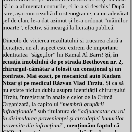
că le-a alimentat conturile, ci le-a și deschis! După
care, așa cum rezultă din stenograme, ca un adevărat
șef de clan, le-a dat azimut și le-a ordonat ”mâinilor
moarte”, efectiv, să meargă la licitația publică.
Dincolo de vicierea rezultatului și trucarea clară a
licitației, un alt aspect este extrem de important:
identitatea ”săgeților” lui Kamal Al Barri!
Și, în
ecuația imobilului de pe strada Beethoven nr. 2,
chirurgul-cămătar a folosit un conațional și un
confrate. Mai exact, pe mecanicul auto Kadam
Nizar și pe medicul Răzvan Vlad Tîrziu
. Și ca să
nu existe niciun dubiu asupra identității chirurgului
Tîrziu, înregistrat în analele celor de la Crimă
Organizată, la capitolul ”
membrii grupării
infracționale
” sub titulatura de ”
adjudecatar cu rol
în disimularea provenienței și circulației bunurilor
provenite din infracțiuni
”,
menționăm faptul că