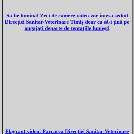
Să fie lumină! Zeci de camere video vor înțesa sediul
Direcției Sanitar-Veterinare Timiș doar ca să-i țină pe
angajați departe de tentațiile lumești
Flagrant video! Parcarea Direcției Sanitar-Veterinare