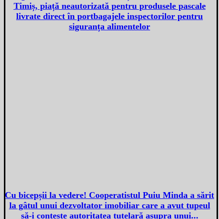
Timiș, piață neautorizată pentru produsele pascale
livrate direct în portbagajele inspectorilor pentru
siguranța alimentelor
Cu bicepșii la vedere! Cooperatistul Puiu Minda a sărit
la gâtul unui dezvoltator imobiliar care a avut tupeul
să-i conteste autoritatea tutelară asupra unui...