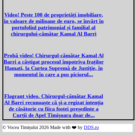
Video! Peste 100 de proprietăți imobiliare,
în valoare de milioane de euro, se învârt în
portofoliul patrimonial și familial al
chirurgului-cămătar Kamal Al Barri
Probă video! Chirurgul-cămătar Kamal Al
Barri a câștigat procesul împotriva fraților
Hamati, la Curtea Supremă de Justiție, în
momentul în care a pus piciorul...
Flagrant video. Chirurgul-cămătar Kamal
Al Barri recunoaște că și-a regizat intenția
de căsătorie cu fiica fostei președinte a
Curții de Apel Timișoara doar de...
© Vocea Timișului 2026 Made with ❤️ by
DDS.ro