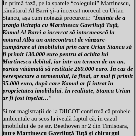
În primă fază, pe la spatele “colegului” Martinescu,
cămătarul Al Barri și-a încercat norocul cu Urian
Stancu, așa cum notează procurorii: ”
Înainte de a
aranja licitația cu Martinescu Gavriluță Tuță,
Kamal Al Barri a încercat să întocmească la
notarul Albu un antecontract de vânzare-
cumpărare al imobilului prin care Urian Stancu să
fi primit 130.000 euro pentru ai achita lui
Martinescu debitul, iar într-un termen de un an,
partea vătămată să restituie 260.000 euro. În caz de
nerespectare a
termenului, la final, ar mai fi primit
35.000 euro, după care Kamal ar fi intrat în
proprietatea imobilului. În realitate, Stancu Urian
ar fi fost înșelat…
”
Și tot magistrații de la DIICOT confirmă că probele
ambientale au scos la iveală faptul că, în cazul
imobilului de pe str. Beethoven nr 2 din Timișoara,
între Martinescu Gavriluță Tuță și chirurgul