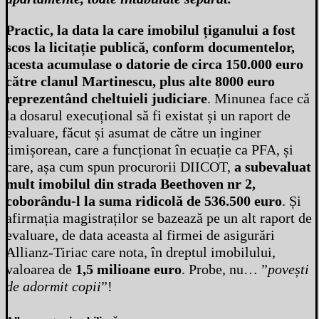
Practic, la data la care imobilul țiganului a fost
scos la licitație publică, conform documentelor,
acesta acumulase o datorie de circa 150.000 euro
către clanul Martinescu, plus alte 8000 euro
reprezentând cheltuieli judiciare
. Minunea face că
la dosarul execuțional să fi existat și un raport de
evaluare, făcut și asumat de către un inginer
timișorean, care a funcționat în ecuație ca PFA, și
care, așa cum spun procurorii DIICOT,
a subevaluat
mult imobilul din strada Beethoven nr 2,
coborându-l la suma ridicolă de 536.500 euro
. Și
afirmația magistraților se bazează pe un alt raport de
evaluare, de data aceasta al firmei de asigurări
Allianz-Tiriac care nota, în dreptul imobilului,
valoarea de
1,5 milioane euro
. Probe, nu… ”
povești
de adormit copii
”!