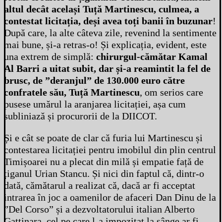
altul decât același Tuță Martinescu, culmea, a
contestat licitația, deși avea toți banii în buzunar
!
După care, la alte câteva zile, revenind la sentimente
mai bune, și-a retras-o! Și explicația, evident, este
una extrem de simplă:
chirurgul-cămătar Kamal
Al Barri a uitat subit, dar și-a reamintit la fel de
brusc, de ”deranjul” de 130.000 euro către
confratele său, Tuță Martinescu
, om serios care
pusese umărul la aranjarea licitației, așa cum
subliniază și procurorii de la DIICOT.
Și e cât se poate de clar că furia lui Martinescu și
contestarea licitației pentru imobilul din plin centrul
Timișoarei nu a plecat din milă și empatie față de
țiganul Urian Stancu. Și nici din faptul că, dintr-o
dată, cămătarul a realizat că, dacă ar fi acceptat
intrarea în joc a oamenilor de afaceri Dan Dinu de la
”Del Corso” și a dezvoltatorului italian Alberto
Gattinara, cel pe care l-a impozitat la sânge ar fi