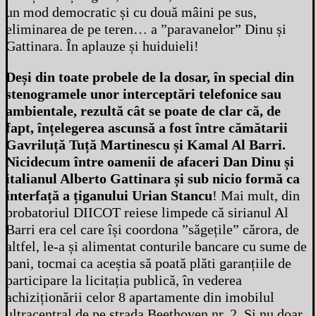
un mod democratic și cu două mâini pe sus,
eliminarea de pe teren… a ”paravanelor” Dinu și
Gattinara. În aplauze și huiduieli!
Deși din toate probele de la dosar, în special din
stenogramele unor interceptări telefonice sau
ambientale, rezultă cât se poate de clar că, de
fapt, înțelegerea ascunsă a fost între cămătarii
Gavriluță Tuță Martinescu și Kamal Al Barri.
Nicidecum între oamenii de afaceri Dan Dinu și
italianul Alberto Gattinara și sub nicio formă ca
interfață a țiganului Urian Stancu
! Mai mult, din
probatoriul DIICOT reiese limpede că sirianul Al
Barri era cel care își coordona ”săgețile” cărora, de
altfel, le-a și alimentat conturile bancare cu sume de
bani, tocmai ca aceștia să poată plăti garanțiile de
participare la licitația publică, în vederea
achiziționării celor 8 apartamente din imobilul
ultracentral de pe strada Beethoven nr. 2. Și nu doar