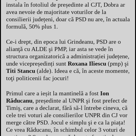
instala în fotoliul de președinte al CJT, Dobra ar
avea nevoie de majoritate voturilor de la
consilierii județeni, doar că PSD nu are, în actuala
formulă, 50% plus 1.
Ce-i drept, din epoca lui Grindeanu, PSD are o
alianţă cu ALDE şi PMP, iar asta se vede în
structura organizatorică a administrației județene,
unde vicepreședinți sunt
Roxana Iliescu
(pmp) şi
Titi Stancu
(alde). Ideea e că, în aceste momente,
toţi politicenii fac jocuri!
Primul care a ieșit la mantinelă a fost
Ion
Răducanu
, președinte al UNPR şi fost prefect de
Timiş, care a declarat, fără să-l întrebe cineva, că
cele trei voturi ale consilierilor UNPR din CJ vor
merge către PSD. Jocul e simplu şi e ca la piața!
Ce vrea Răducanu, în schimbul celor 3 voturi de