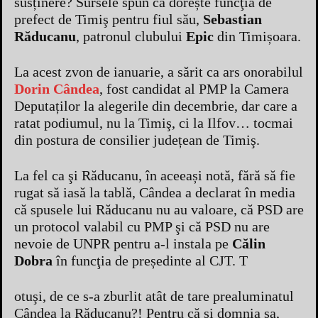
susținere? Sursele spun că dorește funcţia de
prefect de Timiş pentru fiul său,
Sebastian
Răducanu
, patronul clubului
Epic
din Timișoara.
La acest zvon de ianuarie, a sărit ca ars onorabilul
Dorin Cândea
, fost candidat al PMP la Camera
Deputaților la alegerile din decembrie, dar care a
ratat podiumul, nu la Timiş, ci la Ilfov… tocmai
din postura de consilier județean de Timiş.
La fel ca şi Răducanu, în aceeași notă, fără să fie
rugat să iasă la tablă, Cândea a declarat în media
că spusele lui Răducanu nu au valoare, că PSD are
un protocol valabil cu PMP şi că PSD nu are
nevoie de UNPR pentru a-l instala pe
Călin
Dobra
în funcţia de președinte al CJT. T
otuşi, de ce s-a zburlit atât de tare prealuminatul
Cândea la Răducanu?! Pentru că şi domnia sa,