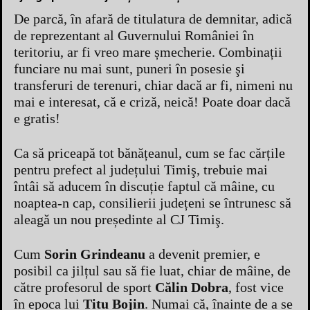
De parcă, în afară de titulatura de demnitar, adică
de reprezentant al Guvernului României în
teritoriu, ar fi vreo mare șmecherie. Combinații
funciare nu mai sunt, puneri în posesie şi
transferuri de terenuri, chiar dacă ar fi, nimeni nu
mai e interesat, că e criză, neică! Poate doar dacă
e gratis!
Ca să priceapă tot bănățeanul, cum se fac cărțile
pentru prefect al județului Timiş, trebuie mai
întâi să aducem în discuție faptul că mâine, cu
noaptea-n cap, consilierii județeni se întrunesc să
aleagă un nou președinte al CJ Timiş.
Cum
Sorin Grindeanu
a devenit premier, e
posibil ca jilțul sau să fie luat, chiar de mâine, de
către profesorul de sport
Călin Dobra
, fost vice
în epoca lui
Titu Bojin
. Numai că, înainte de a se