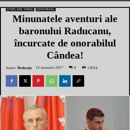
ȘTIRI DIN TIMIȘ
EDITORIAL
Minunatele aventuri ale
baronului Raducanu,
încurcate de onorabilul
Cândea!
13 ianuarie 2017
Autor-
Redacția
1
3054
0