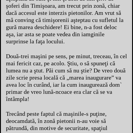
şoferi din Timişoara, am trecut prin zonă, chiar
dacă accesul este interzis pietonilor. Am vrut să
mă conving că timişorenii aşteptau cu sufletul la
gură marea deschidere! Ei bine, n-a fost deloc
aşa, iar asta se poate vedea din iamginile
surprinse la faţa locului.
Două-trei maşini pe sens, pe minut, treceau, în cel
mai fericit caz, pe acolo. Ştiu, o să spuneţi că
lumea nu a ştut. Păi cum să nu ştie? De vreo două
zile scrie presa locală că „marea inaugurare” va
avea loc în curând, iar la cum inaugurează dom`
primar de vreo lună-ncoace era clar că se va
întâmpla!
Trecând peste faptul că maşinile-s puţine,
deocamdată, în zonă pietonii n-au voie să
pătrundă, din motive de securitate, spaţiul