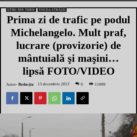
ȘTIRI DIN TIMIȘ
VOCEA STRĂZII
Prima zi de trafic pe podul
Michelangelo. Mult praf,
lucrare (provizorie) de
mântuială şi maşini…
lipsă FOTO/VIDEO
13 decembrie 2013
Autor-
Redacția
1
1009
0