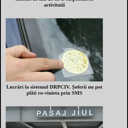
activitatii
Lucrări la sistemul DRPCIV. Șoferii nu pot
plăti ro-vinieta prin SMS