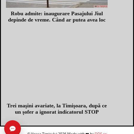
Robu admite: inaugurare Pasajului Jiul
depinde de vreme. Când ar putea avea loc
Trei maşini avariate, la Timişoara, după ce
un şofer a ignorat indicatorul STOP
Caută în arhivă
© Vocea Timișului 2026 Made with ❤️ by
DDS.ro