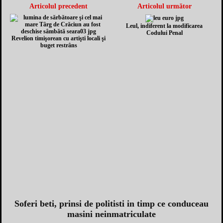
Articolul precedent
Articolul următor
Leul, indiferent la modificarea
Codului Penal
Revelion timişorean cu artişti locali şi
buget restrâns
Soferi beti, prinsi de politisti in timp ce conduceau
masini neinmatriculate