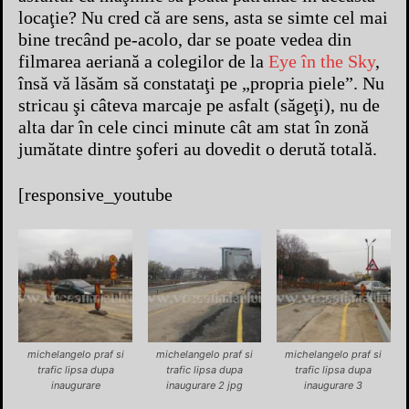
locaţie? Nu cred că are sens, asta se simte cel mai
bine trecând pe-acolo, dar se poate vedea din
filmarea aeriană a colegilor de la
Eye în the Sky
,
însă vă lăsăm să constataţi pe „propria piele”. Nu
stricau şi câteva marcaje pe asfalt (săgeţi), nu de
alta dar în cele cinci minute cât am stat în zonă
jumătate dintre şoferi au dovedit o derută totală.
[responsive_youtube
michelangelo praf si
michelangelo praf si
michelangelo praf si
trafic lipsa dupa
trafic lipsa dupa
trafic lipsa dupa
inaugurare
inaugurare 2 jpg
inaugurare 3