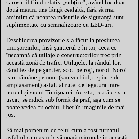
carosabil fiind relativ „subţire”, având loc doar
două maşini una lângă cealaltă, fără să mai
amintim că noaptea măsurile de siguranţă sunt
suplimentate cu semnalizoare cu LED-uri.
Deschiderea provizorie s-a făcut la presiunea
timişorenilor, însă şantierul e în toi, ceea ce
înseamnă că utilajele constructorilor trec prin
această zonă de trafic. Utilajele, la rândul lor,
când ies de pe şantier, scot, pe roţi, noroi. Noroi
care rămâne pe noul (sau vechiul, depinde de
amplasament) asfalt al rutei de legătură între
nordul şi sudul Timişoarei. Acesta, odată ce s-a
uscat, se ridică sub formă de praf, aşa cum se
poate vedea cu ochiul liber în imaginile de mai
jos.
Să mai pomenim de felul cum a fost turnatul
asfaltul ca maşinile să poată pătrunde în această