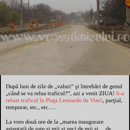
După luni de zile de „valuri” şi întrebări de genul
„când se va relua traficul?”, azi a venit ZIUA!
S-a
reluat traficul în Piaţa Leonardo da Vinci
, parţial,
temporar, etc., etc….
La vreo două ore de la „marea inaugurare
aşteptată de sute şi mii şi zeci de mii şi… de