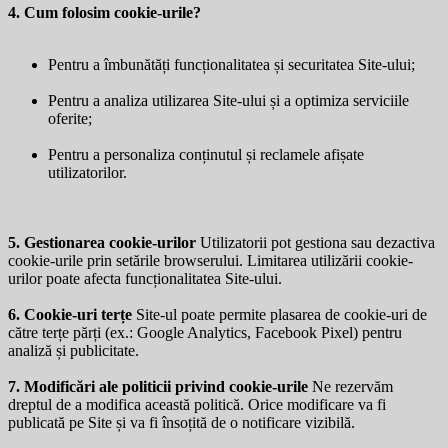
4. Cum folosim cookie-urile?
Pentru a îmbunătăți funcționalitatea și securitatea Site-ului;
Pentru a analiza utilizarea Site-ului și a optimiza serviciile
oferite;
Pentru a personaliza conținutul și reclamele afișate
utilizatorilor.
5. Gestionarea cookie-urilor
Utilizatorii pot gestiona sau dezactiva
cookie-urile prin setările browserului. Limitarea utilizării cookie-
urilor poate afecta funcționalitatea Site-ului.
6. Cookie-uri terțe
Site-ul poate permite plasarea de cookie-uri de
către terțe părți (ex.: Google Analytics, Facebook Pixel) pentru
analiză și publicitate.
7. Modificări ale politicii privind cookie-urile
Ne rezervăm
dreptul de a modifica această politică. Orice modificare va fi
publicată pe Site și va fi însoțită de o notificare vizibilă.