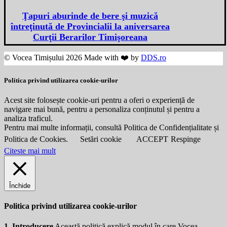
Ţapuri aburinde de bere şi muzică
întreţinută de Provincialii la aniversarea
Curţii Berarilor Timişoreana
© Vocea Timișului 2026 Made with ❤️ by
DDS.ro
Politica privind utilizarea cookie-urilor
Acest site folosește cookie-uri pentru a oferi o experiență de
navigare mai bună, pentru a personaliza conținutul și pentru a
analiza traficul.
Pentru mai multe informații, consultă Politica de Confidențialitate și
Politica de Cookies.
Setări cookie
ACCEPT
Respinge
Citeste mai mult
Închide
Politica privind utilizarea cookie-urilor
1. Introducere
Această politică explică modul în care Vocea