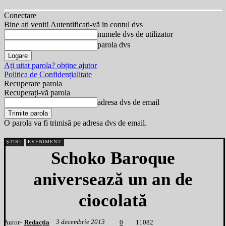
Conectare
Bine ați venit! Autentificați-vă in contul dvs
numele dvs de utilizator
parola dvs
Ați uitat parola? obține ajutor
Politica de Confidențialitate
Recuperare parola
Recuperați-vă parola
adresa dvs de email
O parola va fi trimisă pe adresa dvs de email.
ȘTIRI
EVENIMENT
Schoko Baroque
aniversează un an de
ciocolată
3 decembrie 2013
Autor-
Redacția
1
1082
0