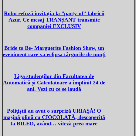
Robu refuză invitația la ”party-ul” fabricii
Azur. Ce mesaj TRANȘANT transmite
companiei EXCLUSIV
Bride to Be- Marguerite Fashion Show, un
eveniment care va eclipsa târgurile de nunți
Liga studenţilor din Facultatea de
Automatică şi Calculatoare a împlinit 24 de
ani. Vezi cu ce se laudă
Poliţiştii au avut o surpriză URIAŞĂ! O
maşină plină cu CIOCOLATĂ, descoperită
la BILED, având… viteză prea mare