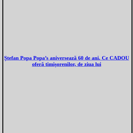
Ștefan Popa Popa’s aniversează 60 de ani. Ce CADOU
oferă timișorenilor, de ziua lui