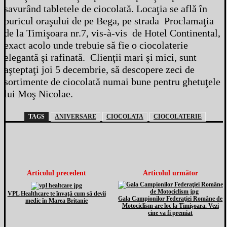
savurând tabletele de ciocolată. Locaţia se află în
buricul oraşului de pe Bega, pe strada Proclamaţia
de la Timişoara nr.7, vis-à-vis de Hotel Continental,
exact acolo unde trebuie să fie o ciocolaterie
elegantă şi rafinată. Clienţii mari şi mici, sunt
aşteptaţi joi 5 decembrie, să descopere zeci de
sortimente de ciocolată numai bune pentru ghetuţele
lui Moş Nicolae.
TAGS
ANIVERSARE
CIOCOLATA
CIOCOLATERIE
Articolul precedent
Articolul următor
VPL Healthcare te învaţă cum să devii
Gala Campionilor Federaţiei Române de
medic în Marea Britanie
Motociclism are loc la Timişoara. Vezi
cine va fi premiat