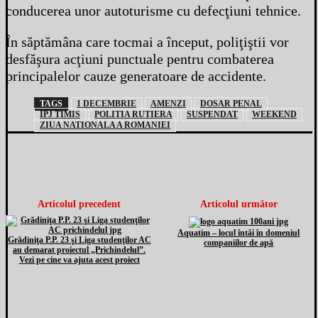
conducerea unor autoturisme cu defecţiuni tehnice.
În săptămâna care tocmai a început, poliţiştii vor
desfăşura acţiuni punctuale pentru combaterea
principalelor cauze generatoare de accidente.
TAGS
1 DECEMBRIE
AMENZI
DOSAR PENAL
IPJ TIMIS
POLITIA RUTIERA
SUSPENDAT
WEEKEND
ZIUA NATIONALA A ROMANIEI
Articolul precedent
Articolul următor
Aquatim – locul întâi în domeniul
Grădiniţa P.P. 23 şi Liga studenţilor AC
companiilor de apă
au demarat proiectul „Prichindelul”.
Vezi pe cine va ajuta acest proiect