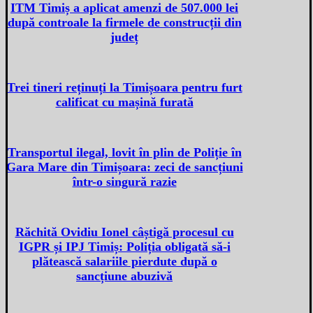
ITM Timiș a aplicat amenzi de 507.000 lei
după controale la firmele de construcții din
județ
Trei tineri reținuți la Timișoara pentru furt
calificat cu mașină furată
Transportul ilegal, lovit în plin de Poliție în
Gara Mare din Timișoara: zeci de sancțiuni
într-o singură razie
Răchită Ovidiu Ionel câștigă procesul cu
IGPR și IPJ Timiș: Poliția obligată să-i
plătească salariile pierdute după o
sancțiune abuzivă