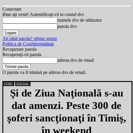
Conectare
Bine ați venit! Autentificați-vă in contul dvs
numele dvs de utilizator
parola dvs
Ați uitat parola? obține ajutor
Politica de Confidențialitate
Recuperare parola
Recuperați-vă parola
adresa dvs de email
O parola va fi trimisă pe adresa dvs de email.
ȘTIRI
SOCIAL
Şi de Ziua Naţională s-au
dat amenzi. Peste 300 de
şoferi sancţionaţi în Timiş,
în weekend