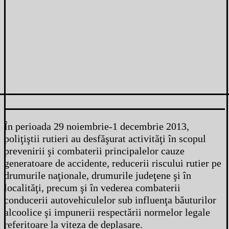
În perioada 29 noiembrie-1 decembrie 2013,
poliţiştii rutieri au desfăşurat activităţi în scopul
prevenirii şi combaterii principalelor cauze
generatoare de accidente, reducerii riscului rutier pe
drumurile naţionale, drumurile judeţene şi în
localităţi, precum şi în vederea combaterii
conducerii autovehiculelor sub influenţa băuturilor
alcoolice şi impunerii respectării normelor legale
referitoare la viteza de deplasare.