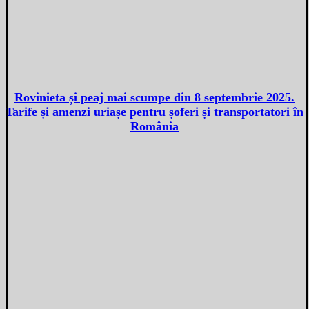
Rovinieta și peaj mai scumpe din 8 septembrie 2025.
Tarife și amenzi uriașe pentru șoferi și transportatori în
România