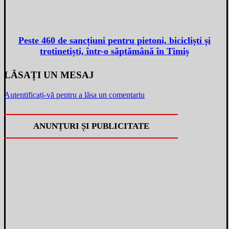
Peste 460 de sancțiuni pentru pietoni, bicicliști și
trotinetiști, într-o săptămână în Timiș
LĂSAȚI UN MESAJ
Autentificați-vă pentru a lăsa un comentariu
ANUNȚURI ȘI PUBLICITATE