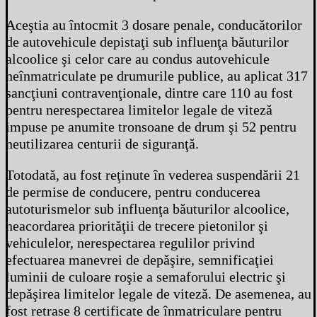
Aceştia au întocmit 3 dosare penale, conducătorilor
de autovehicule depistaţi sub influenţa băuturilor
alcoolice şi celor care au condus autovehicule
neînmatriculate pe drumurile publice, au aplicat 317
sancţiuni contravenţionale, dintre care 110 au fost
pentru nerespectarea limitelor legale de viteză
impuse pe anumite tronsoane de drum şi 52 pentru
neutilizarea centurii de siguranţă.
Totodată, au fost reţinute în vederea suspendării 21
de permise de conducere, pentru conducerea
autoturismelor sub influenţa băuturilor alcoolice,
neacordarea priorităţii de trecere pietonilor şi
vehiculelor, nerespectarea regulilor privind
efectuarea manevrei de depăşire, semnificaţiei
luminii de culoare roşie a semaforului electric şi
depăşirea limitelor legale de viteză. De asemenea, au
fost retrase 8 certificate de înmatriculare pentru