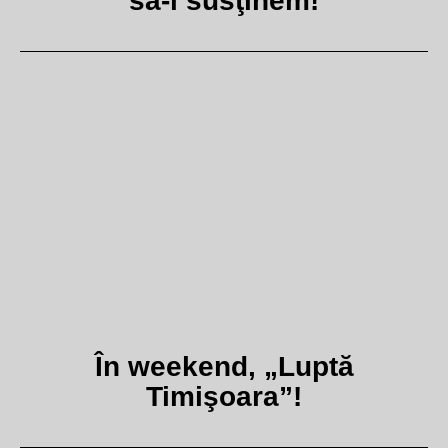
să-i susţinem!
În weekend, „Luptă
Timişoara”!