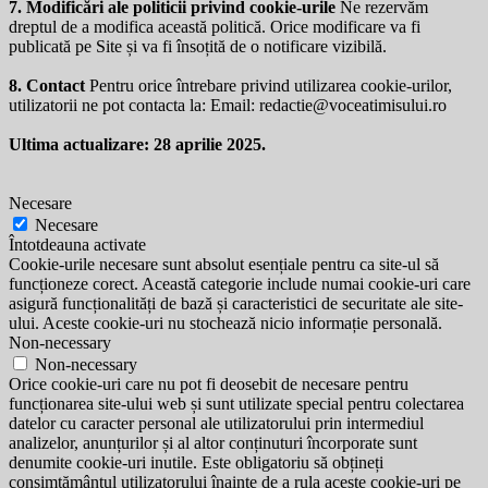
7. Modificări ale politicii privind cookie-urile
Ne rezervăm
dreptul de a modifica această politică. Orice modificare va fi
publicată pe Site și va fi însoțită de o notificare vizibilă.
8. Contact
Pentru orice întrebare privind utilizarea cookie-urilor,
utilizatorii ne pot contacta la: Email:
redactie@voceatimisului.ro
Ultima actualizare: 28 aprilie 2025.
Necesare
Necesare
Întotdeauna activate
Cookie-urile necesare sunt absolut esențiale pentru ca site-ul să
funcționeze corect. Această categorie include numai cookie-uri care
asigură funcționalități de bază și caracteristici de securitate ale site-
ului. Aceste cookie-uri nu stochează nicio informație personală.
Non-necessary
Non-necessary
Orice cookie-uri care nu pot fi deosebit de necesare pentru
funcționarea site-ului web și sunt utilizate special pentru colectarea
datelor cu caracter personal ale utilizatorului prin intermediul
analizelor, anunțurilor și al altor conținuturi încorporate sunt
denumite cookie-uri inutile. Este obligatoriu să obțineți
consimțământul utilizatorului înainte de a rula aceste cookie-uri pe