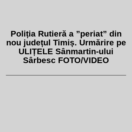
Poliția Rutieră a ”periat” din
nou județul Timiș. Urmărire pe
ULIȚELE Sânmartin-ului
Sârbesc FOTO/VIDEO