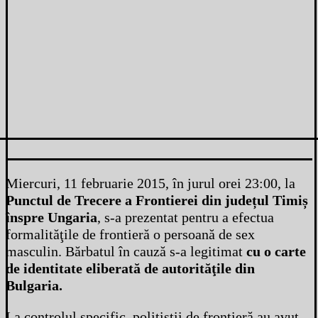
Miercuri, 11 februarie 2015, în jurul orei 23:00, la
Punctul de Trecere a Frontierei din județul Timiș
înspre Ungaria
, s-a prezentat pentru a efectua
formalităţile de frontieră o persoană de sex
masculin. Bărbatul în cauză s-a legitimat
cu o carte
de identitate eliberată de autorităţile din
Bulgaria.
La controlul specific, poliţiştii de frontieră au avut