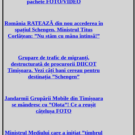
pachete FOTO/VIDEO
România RATEAZĂ din nou accederea în
spațiul Schengen. Ministrul Titus
Corlățean: ”Nu stăm cu mâna întinsă!”
Grupare de trafic de migranți,
destructurată de procurorii DIICOT
Timișoara. Vezi câți bani cereau pentru
destinația ”Schengen”
Jandarmii Grupării Mobile din Timișoara
se mândresc cu ”Olota”! Ce a reușit
cățelușa FOTO
Ministrul Mediului care a inițiat ”timbrul