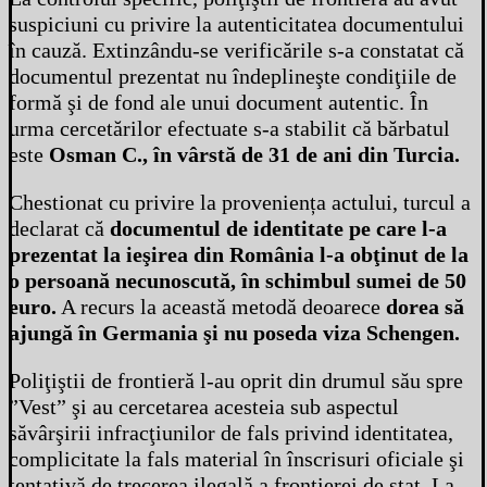
suspiciuni cu privire la autenticitatea documentului
în cauză. Extinzându-se verificările s-a constatat că
documentul prezentat nu îndeplineşte condiţiile de
formă şi de fond ale unui document autentic. În
urma cercetărilor efectuate s-a stabilit că bărbatul
este
Osman C., în vârstă de 31 de ani din Turcia.
Chestionat cu privire la proveniența actului, turcul a
declarat că
documentul de identitate pe care l-a
prezentat la ieşirea din România l-a obţinut de la
o persoană necunoscută, în schimbul sumei de 50
euro.
A recurs la această metodă deoarece
dorea să
ajungă în Germania şi nu poseda viza Schengen.
Poliţiştii de frontieră l-au oprit din drumul său spre
”Vest” şi au cercetarea acesteia sub aspectul
săvârşirii infracţiunilor de fals privind identitatea,
complicitate la fals material în înscrisuri oficiale şi
tentativă de trecerea ilegală a frontierei de stat. La