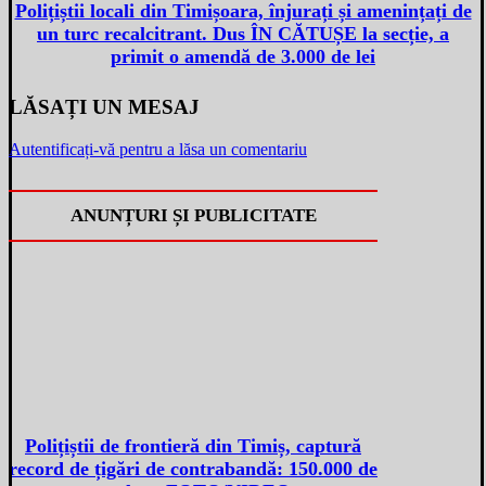
Polițiștii locali din Timișoara, înjurați și amenințați de
un turc recalcitrant. Dus ÎN CĂTUȘE la secție, a
primit o amendă de 3.000 de lei
LĂSAȚI UN MESAJ
Autentificați-vă pentru a lăsa un comentariu
ANUNȚURI ȘI PUBLICITATE
Polițiștii de frontieră din Timiș, captură
record de țigări de contrabandă: 150.000 de