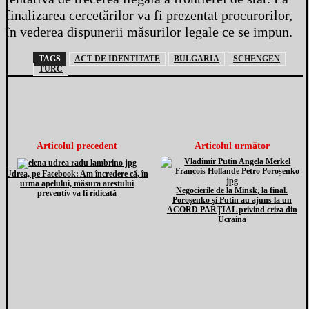
finalizarea cercetărilor va fi prezentat procurorilor,
în vederea dispunerii măsurilor legale ce se impun.
TAGS
ACT DE IDENTITATE
BULGARIA
SCHENGEN
TURC
Articolul precedent
Articolul următor
Udrea, pe Facebook: Am încredere că, în
urma apelului, măsura arestului
Negocierile de la Minsk, la final.
preventiv va fi ridicată
Poroşenko şi Putin au ajuns la un
ACORD PARŢIAL privind criza din
Ucraina