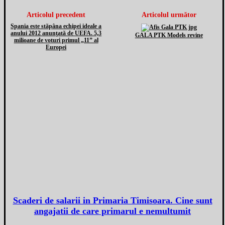
Articolul precedent
Articolul următor
Spania este stăpâna echipei ideale a
anului 2012 anunţată de UEFA. 5,3
GALA PTK Models revine
milioane de voturi primul „11” al
Europei
Scaderi de salarii in Primaria Timisoara. Cine sunt
angajatii de care primarul e nemultumit