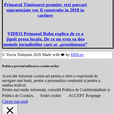
Primarul Timisoarei promite: trei parcari
supraetajate vor fi construite in 2018 in
cartiere
VIDEO Primarul Robu explica de ce a
jignit presa locala. De ce nu vrea sa dea
numele jurnalistilor care se „prostitueaza”
© Vocea Timișului 2026 Made with ❤️ by
DDS.ro
Politica privind utilizarea cookie-urilor
Acest site folosește cookie-uri pentru a oferi o experiență de
navigare mai bună, pentru a personaliza conținutul și pentru a
analiza traficul.
Pentru mai multe informații, consultă Politica de Confidențialitate și
Politica de Cookies.
Setări cookie
ACCEPT
Respinge
Citeste mai mult