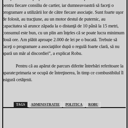
pentru fiecare consiliu de cartier, iar dumneavoastră să faceţi o
programare a utilizării lor de către fiecare asociaţie. Sunt foarte uşor
de folosit, au tracţiune, au un motor destul de puternic, au
capacitatea să arunce zăpada la o distanţă de 10 până la 15 metri,
consumul este bun, cu un plin am înţeles că se poate lucra minimum
două ore. Am plătit aproape 2.000 de lei pe o bucată. Trebuie să
faceţi o programare a asociaţiilor după o regulă foarte clară, să nu
apară un măr al discordiei”, a explicat Robu.
Pentru că au apărut de parcurs diferite întrebări referitoare la
aparate:primaria se ocupă de întreţinerea, în timp ce combustibilul îl
asigură cetăţenii.
TAGS
ADMINISTRATIE
POLITICA
ROBU