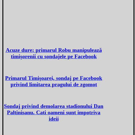
Acuze dure: primarul Robu manipulează
timișorenii cu sondajele pe Facebook
Primarul Timişoarei, sondaj pe Facebook
privind limitarea pragului de zgomot
Sondaj privind demolarea stadionului Dan
Paltinisanu. Cati oameni sunt impotriva
ideii