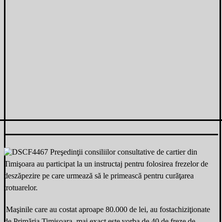
Preşedinţii consiliilor consultative de cartier din
Timişoara au participat la un instructaj pentru folosirea frezelor de
deszăpezire pe care urmează să le primească pentru curăţarea
trotuarelor.
Maşinile care au costat aproape 80.000 de lei, au fost
achiziţionate
de Primăria Timişoara, mai exact este vorba de 40 de freze de