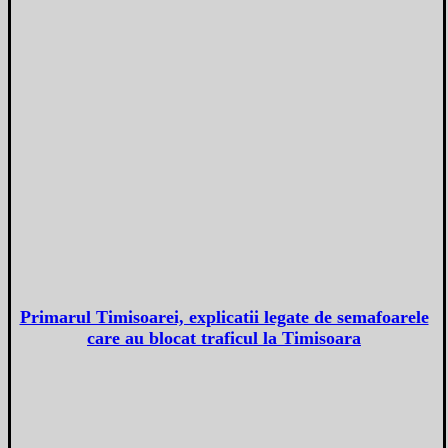
Primarul Timisoarei, explicatii legate de semafoarele
care au blocat traficul la Timisoara