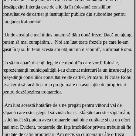
deszăpezire.Intenţia este de a le da în folosinţă consiliilor
consultative de cartier şi instituţiilor publice din subordine pentru
curăţarea trotuarelor.
„Unde arealul e mai întins putem să dăm două freze. Dacă nu ajung
putem să mai cumpărăm… Noi am luat toate frezele pe care le-am
găsit în ţară. În felul acesta am obţinut un discount”, a afirmat Robu.
Ca să nu apară discuţii legate de modul în care vor fi folosite,
reprezentanţii municipalităţii i-au chemat miercuri la un instructaj pe
preşedinţii consiliilor consultative de cartier. Primarul Nicolae Robu
le-a cerut să facă fiecare o programare cu asociaţile de proprietari
pentru deszăpezirea trotuarelor.
„Am luat această hotărâre de a ne pregăti pentru viitorul val de
zăpadă care este aşteptat să vină chiar la sfârşitul acestei săptămâni,
astfel încât să putem avea trotuarele mai bine curăţate şi cu un efort
mai mic. Evident, trotuarele din faţa imobilelor private trebuie să fie
curăţate de către proprietari. Am decis să cumpărăm câte o freză