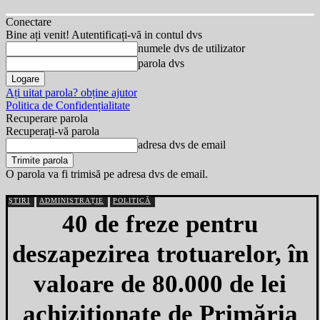
Conectare
Bine ați venit! Autentificați-vă in contul dvs
numele dvs de utilizator
parola dvs
Ați uitat parola? obține ajutor
Politica de Confidențialitate
Recuperare parola
Recuperați-vă parola
adresa dvs de email
O parola va fi trimisă pe adresa dvs de email.
ȘTIRI
ADMINISTRAȚIE
POLITICĂ
40 de freze pentru
deszapezirea trotuarelor, în
valoare de 80.000 de lei
achiziţionate de Primăria