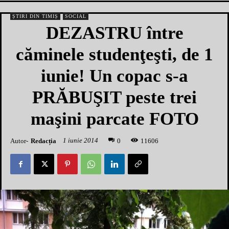
ȘTIRI DIN TIMIȘ
SOCIAL
DEZASTRU între
căminele studenţeşti, de 1
iunie! Un copac s-a
PRĂBUŞIT peste trei
maşini parcate FOTO
1 iunie 2014
Autor-
Redacția
1
1606
0