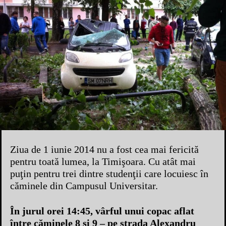
Ziua de 1 iunie 2014 nu a fost cea mai fericită
pentru toată lumea, la Timişoara. Cu atât mai
puţin pentru trei dintre studenţii care locuiesc în
căminele din Campusul Universitar.
În jurul orei 14:45, vârful unui copac aflat
între căminele 8 şi 9 – pe strada Alexandru