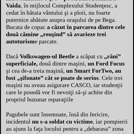
Vaida
, în mijlocul Complexului Studenţesc, a
cedat în bătaia vântului şi a ploii, nu foarte
puternice abătute asupra oraşului de pe Bega.
Bucata de copac
a căzut în parcarea dintre cele
două cămine „reuşind” să avarieze trei
autoturism
e parcate.
Dacă
Volkswagen-ul Beetle
a scăpat cu
„răni”
superficiale,
două dintre maşini,
un Ford Focus
şi cea de-a treia maşină,
un Smart ForTwo, au
fost „şifonate” cât se poate de serios
. Cele trei
maşini nu aveau asigurare CASCO, iar studenţii
care le posedă vor fi nevoiţi să-şi achite din
propriul buzunar reparaţiile
Pagubele sunt însemnate, însă din fericire,
incidentul
nu s-a soldat cu victime
, iar pompierii
au ajuns la faţa locului pentru a „debarasa” zona