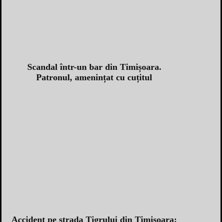
Scandal într-un bar din Timișoara.
Patronul, amenințat cu cuțitul
Accident pe strada Tigrului din Timișoara: