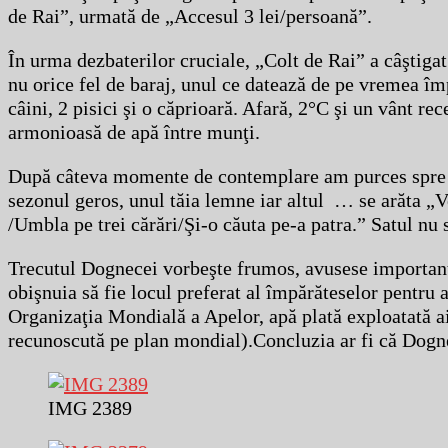
de Rai”, urmată de „Accesul 3 lei/persoană”.
În urma dezbaterilor cruciale, „Colt de Rai” a câştigat.
nu orice fel de baraj, unul ce datează de pe vremea îm
câini, 2 pisici şi o căprioară. Afară, 2°C şi un vânt rec
armonioasă de apă între munţi.
După câteva momente de contemplare am purces spre res
sezonul geros, unul tăia lemne iar altul … se arăta „Ve
/Umbla pe trei cărări/Şi-o căuta pe-a patra.” Satul nu
Trecutul Dognecei vorbeşte frumos, avusese importanţă 
obişnuia să fie locul preferat al împărăteselor pentru a
Organizaţia Mondială a Apelor, apă plată exploatată a
recunoscută pe plan mondial).Concluzia ar fi că Dognec
IMG 2389