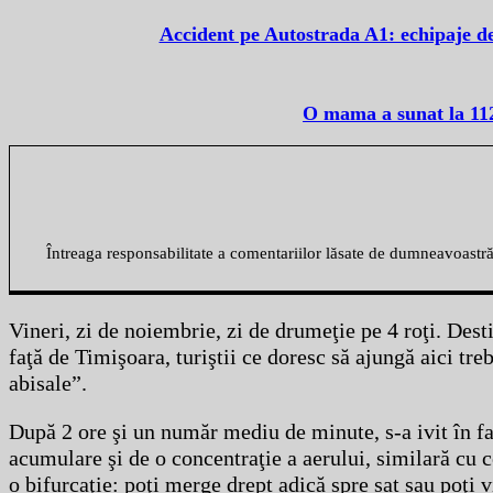
Accident pe Autostrada A1: echipaje de
O mama a sunat la 112 
Întreaga responsabilitate a comentariilor lăsate de dumneavoastr
Vineri, zi de noiembrie, zi de drumeţie pe 4 roţi. Des
faţă de Timişoara, turiştii ce doresc să ajungă aici tr
abisale”.
După 2 ore şi un număr mediu de minute, s-a ivit în fa
acumulare şi de o concentraţie a aerului, similară cu 
o bifurcaţie: poţi merge drept adică spre sat sau poţi