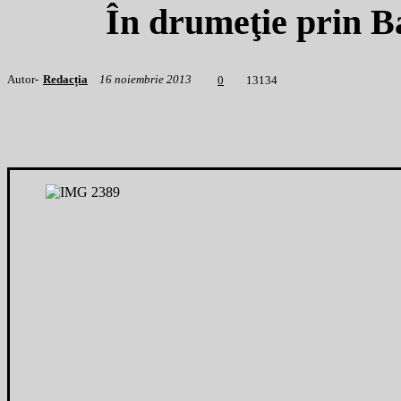
În drumeţie prin B
Autor-
Redacția
16 noiembrie 2013
1
3134
0