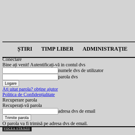
ȘTIRI
TIMP LIBER
ADMINISTRAȚIE
Conectare
Bine ați venit! Autentificați-vă in contul dvs
numele dvs de utilizator
parola dvs
Ați uitat parola? obține ajutor
Politica de Confidențialitate
Recuperare parola
Recuperați-vă parola
adresa dvs de email
O parola va fi trimisă pe adresa dvs de email.
VOCEA STRĂZII