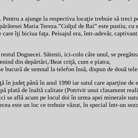
 Pentru a ajunge la respectiva locaţie trebuie să treci p
părătesei Maria Tereza.”Colţul de Rai” este pustiu, cu 
e care îţi biciua faţa. Peisajul era, într-adevăr, captiva
tul Dognecei. Sătenii, ici-colo câte unul, se pregătea
nind din depărtări,/Beat criţă, cum e piatra,
 se bucură de semnal la telefon însă, dispun de două tel
în judeţ până în anul 1990 iar satul care aparţine de e
pă plată de înaltă calitate (Potrivit unui clasament real
ici se află acum pe locul doi în urma apei minerale nat
ea este un loc ce trebuie văzut, în special într-un sez