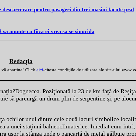
 descarcerare pentru pasageri din trei masini facute praf
sa anunte ca fiica ei vrea sa se sinucida
Redacția
ă vă aparține! Click
aici
-citeste condiţiile de utilizare ale site-ului www.
tinaţia?Dognecea. Poziţionată la 23 de km faţă de Reşiţa
ebuie să parcurgă un drum plin de serpentine şi, pe alocu
ţa ochilor unul dintre cele două lacuri simbolice locali
cea a unei staţiuni balneoclimaterice. Imediat cum intri
 vira uşor la stânga unde o pancartă de metal gălbuie p