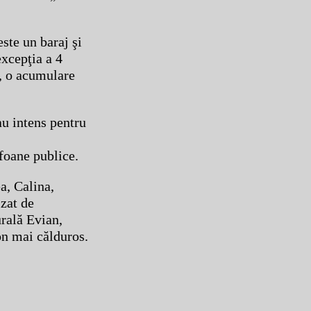
este un baraj şi
excepţia a 4
nt, o acumulare
u intens pentru
efoane publice.
a, Calina,
izat de
urală Evian,
on mai călduros.