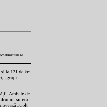
voceatimisului.ro
 şi la 121 de km
ri, „gropi
tăţii. Ambele de
, drumul suferă
romovează „Colt