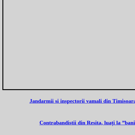
Jandarmii si inspectorii vamali din Timisoar
Contrabandistii din Resita, luați la ”ban