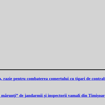
a, razie pentru combaterea comertului cu tigari de contr
i mărunți” de jandarmii și inspectorii vamali din Timișoar