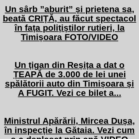
Un sârb ”aburit” și prietena sa,
beată CRIȚĂ, au făcut spectacol
în fața polițiștilor rutieri, la
Timișoara FOTO/VIDEO
Un țigan din Reșița a dat o
ȚEAPĂ de 3.000 de lei unei
spălătorii auto din Timișoara și
A FUGIT. Vezi ce bilet a...
Ministrul Apărării, Mircea Dușa,
în inspecție la Gătaia. Vezi cum