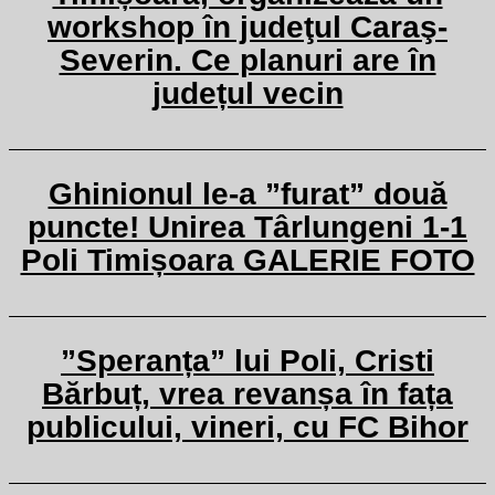
workshop în judeţul Caraş-
Severin. Ce planuri are în
județul vecin
Ghinionul le-a ”furat” două
puncte! Unirea Târlungeni 1-1
Poli Timișoara GALERIE FOTO
”Speranța” lui Poli, Cristi
Bărbuț, vrea revanșa în fața
publicului, vineri, cu FC Bihor