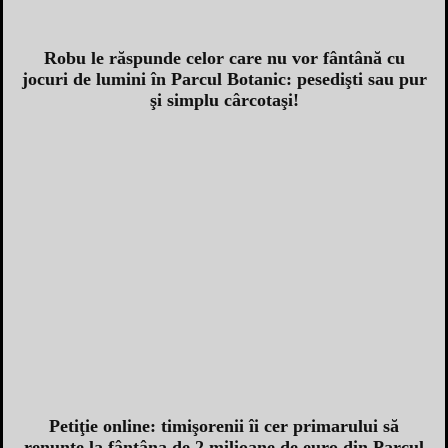
Robu le răspunde celor care nu vor fântână cu
jocuri de lumini în Parcul Botanic: pesedişti sau pur
şi simplu cârcotaşi!
Petiţie online: timişorenii îi cer primarului să
renunţe la fântâna de 2 milioane de euro din Parcul