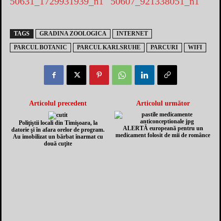
TAGS
GRADINA ZOOLOGICA
INTERNET
PARCUL BOTANIC
PARCUL KARLSRUHE
PARCURI
WIFI
Articolul precedent
Articolul următor
Poliţiştii locali din Timişoara, la
ALERTĂ europeană pentru un
datorie şi în afara orelor de program.
medicament folosit de mii de românce
Au imobilizat un bărbat înarmat cu
două cuţite