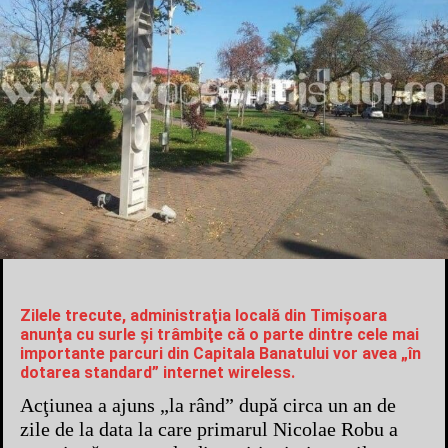
Zilele trecute, administraţia locală din Timişoara
anunţa cu surle şi trâmbiţe că o parte dintre cele mai
importante parcuri din Capitala Banatului vor avea „în
dotarea standard” internet wireless.
Acţiunea a ajuns „la rând” după circa un an de
zile de la data la care primarul Nicolae Robu a