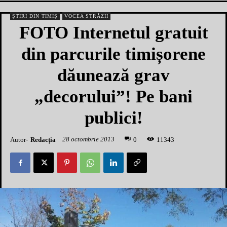
ȘTIRI DIN TIMIȘ
VOCEA STRĂZII
FOTO Internetul gratuit
din parcurile timișorene
dăunează grav
„decorului”! Pe bani
publici!
28 octombrie 2013
Autor-
Redacția
1
1343
0