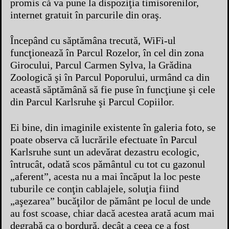
promis că va pune la dispoziţia timisorenilor,
internet gratuit în parcurile din oraş.
Începând cu săptămâna trecută, WiFi-ul
funcţionează în Parcul Rozelor, în cel din zona
Girocului, Parcul Carmen Sylva, la Grădina
Zoologică şi în Parcul Poporului, urmând ca din
această săptămână să fie puse în funcţiune şi cele
din Parcul Karlsruhe şi Parcul Copiilor.
Ei bine, din imaginile existente în galeria foto, se
poate observa că lucrările efectuate în Parcul
Karlsruhe sunt un adevărat dezastru ecologic,
întrucât, odată scos pământul cu tot cu gazonul
„aferent”, acesta nu a mai încăput la loc peste
tuburile ce conţin cablajele, soluţia fiind
„aşezarea” bucăţilor de pământ pe locul de unde
au fost scoase, chiar dacă acestea arată acum mai
degrabă ca o bordură, decât a ceea ce a fost