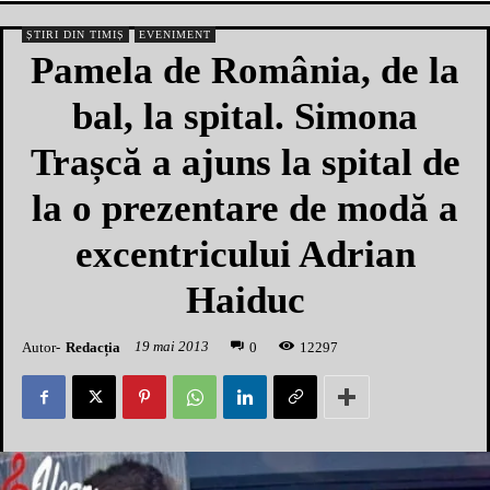
ȘTIRI DIN TIMIȘ
EVENIMENT
Pamela de România, de la
bal, la spital. Simona
Trașcă a ajuns la spital de
la o prezentare de modă a
excentricului Adrian
Haiduc
19 mai 2013
Autor-
Redacția
1
2297
0