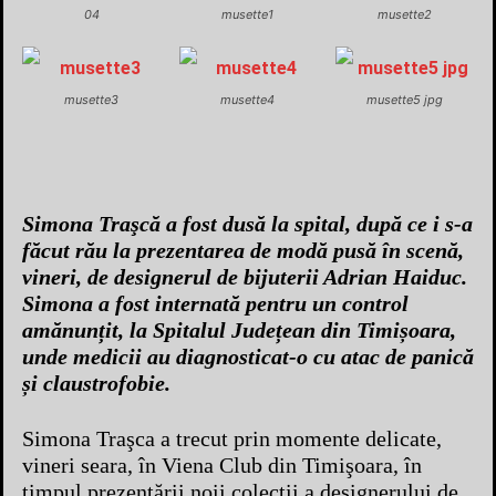
04
musette1
musette2
musette3
musette4
musette5 jpg
Simona Traşcă a fost dusă la spital, după ce i s-a
făcut rău la prezentarea de modă pusă în scenă,
vineri, de designerul de bijuterii Adrian Haiduc.
Simona a fost internată pentru un control
amănunțit, la Spitalul Județean din Timișoara,
unde medicii au diagnosticat-o cu atac de panică
și claustrofobie.
Simona Traşca a trecut prin momente delicate,
vineri seara, în Viena Club din Timişoara, în
timpul prezentării noii colecţii a designerului de