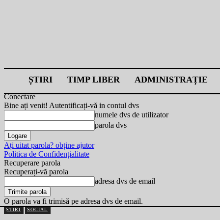
ȘTIRI
TIMP LIBER
ADMINISTRAȚIE
Conectare
Bine ați venit! Autentificați-vă in contul dvs
numele dvs de utilizator
parola dvs
Ați uitat parola? obține ajutor
Politica de Confidențialitate
Recuperare parola
Recuperați-vă parola
adresa dvs de email
O parola va fi trimisă pe adresa dvs de email.
ȘTIRI
SOCIAL