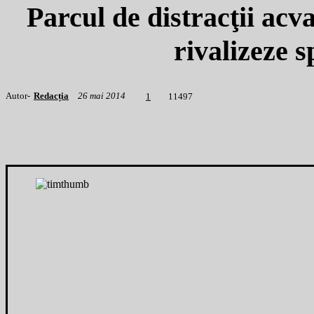
Parcul de distracţii acv
rivalizeze 
Autor-
Redacția
26 mai 2014
1
1497
1