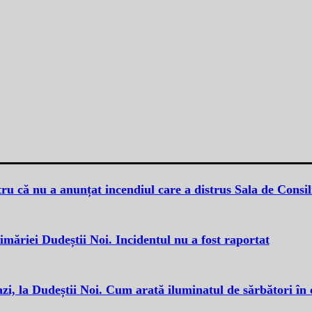
u că nu a anunțat incendiul care a distrus Sala de Consil
rimăriei Dudeștii Noi. Incidentul nu a fost raportat
 azi, la Dudeștii Noi. Cum arată iluminatul de sărbători