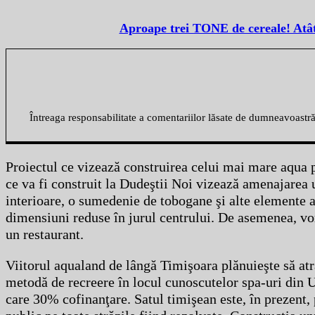
Aproape trei TONE de cereale! Atât 
Întreaga responsabilitate a comentariilor lăsate de dumneavoastr
Proiectul ce vizează construirea celui mai mare aqua p
ce va fi construit la Dudeştii Noi vizează amenajarea un
interioare, o sumedenie de tobogane şi alte elemente ac
dimensiuni reduse în jurul centrului. De asemenea, vor
un restaurant.
Viitorul aqualand de lângă Timişoara plănuieşte să atr
metodă de recreere în locul cunoscutelor spa-uri din U
care 30% cofinanţare. Satul timişean este, în prezent,