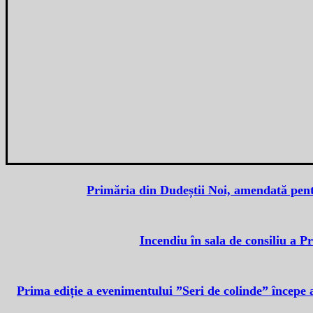
Primăria din Dudeștii Noi, amendată pentr
Incendiu în sala de consiliu a P
Prima ediție a evenimentului ”Seri de colinde” începe