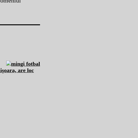
 domeniul
işoara, are loc