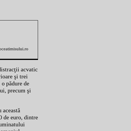
voceatimisului.ro
istracţii acvatic
ioare şi trei
i o pădure de
lui, precum şi
u această
0 de euro, dintre
luminatului