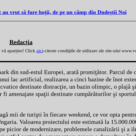
au vrut să fure hoții, de pe un câmp din Dudeștii Noi
Redacția
ă vă aparține! Click
aici
-citeste condiţiile de utilizare ale site-ului www.
ark din sud-estul Europei, arată promiţător. Parcul de d
ui lac artificial, realizarea a cinci bazine de înot exter
vatice destinate distracţie, un bazin olimpic, o plajă ş
 fi amenajate spaţii destinate cumpărăturilor şi sportu
agă mii de turişti în fiecare weekend, ce vor opta pentr
ngaria. Valoarea proiectului este estimată la 15.000.00
 pe picior de modernizare, problemele canalizării şi a i