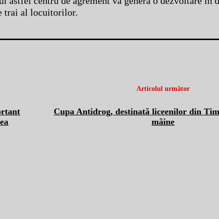
unui astfel centru de agrement va genera o dezvoltare în
trai al locuitorilor.
Articolul următor
rtant
Cupa Antidrog, destinată liceenilor din Tim
rea
mâine