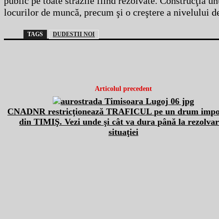
public pe toate străzile fiind rezolvate. Construcţia 
locurilor de muncă, precum şi o creştere a nivelului de 
TAGS
DUDESTII NOI
Articolul precedent
CNADNR restricţionează TRAFICUL pe un drum impo
din TIMIŞ. Vezi unde şi cât va dura până la rezolva
situaţiei