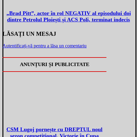
„Brad Pitt”, actor în rol NEGATIV al episodului doi
dintre Petrolul Ploiești și ACS Poli, terminat indecis
LĂSAȚI UN MESAJ
Autentificați-vă pentru a lăsa un comentariu
ANUNȚURI ȘI PUBLICITATE
CSM Lugoj pornește cu DREPTUL noul
sezon competițional. Victorie în Cupa