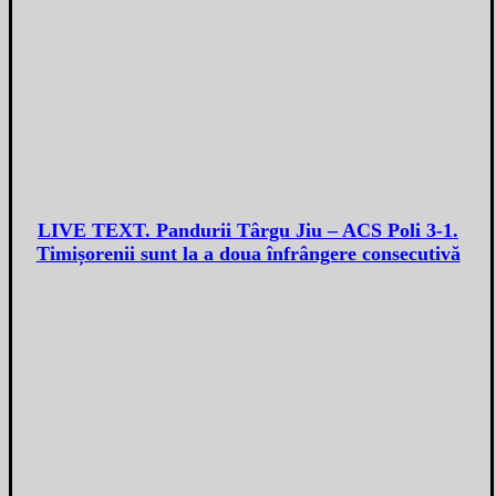
LIVE TEXT. Pandurii Târgu Jiu – ACS Poli 3-1.
Timișorenii sunt la a doua înfrângere consecutivă