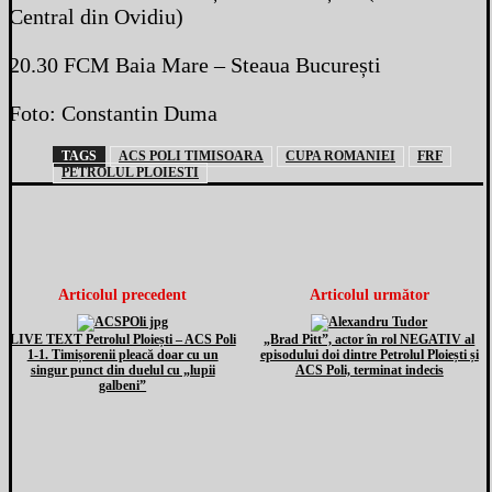
Central din Ovidiu)
20.30 FCM Baia Mare – Steaua București
Foto: Constantin Duma
TAGS
ACS POLI TIMISOARA
CUPA ROMANIEI
FRF
PETROLUL PLOIESTI
Articolul precedent
Articolul următor
LIVE TEXT Petrolul Ploiești – ACS Poli
„Brad Pitt”, actor în rol NEGATIV al
1-1. Timișorenii pleacă doar cu un
episodului doi dintre Petrolul Ploiești și
singur punct din duelul cu „lupii
ACS Poli, terminat indecis
galbeni”