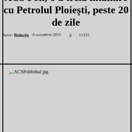
cu Petrolul Ploiești, peste 20
de zile
6 octombrie 2015
Autor-
Redacția
1
1333
0