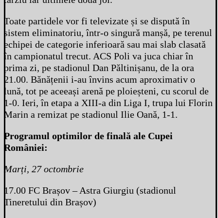
Toate partidele vor fi televizate și se dispută în
sistem eliminatoriu, într-o singură manșă, pe terenul
echipei de categorie inferioară sau mai slab clasată
în campionatul trecut. ACS Poli va juca chiar în
prima zi, pe stadionul Dan Păltinișanu, de la ora
21.00. Bănățenii i-au învins acum aproximativ o
lună, tot pe aceeași arenă pe ploieșteni, cu scorul de
1-0. Ieri, în etapa a XIII-a din Liga I, trupa lui Florin
Marin a remizat pe stadionul Ilie Oană, 1-1.
Programul optimilor de finală ale Cupei
României:
Marți, 27 octombrie
17.00 FC Brașov – Astra Giurgiu (stadionul
Tineretului din Brașov)