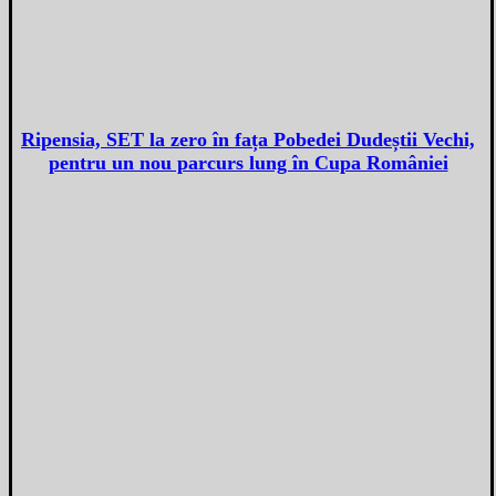
Ripensia, SET la zero în fața Pobedei Dudeștii Vechi,
pentru un nou parcurs lung în Cupa României