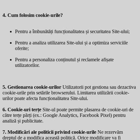
4. Cum folosim cookie-urile?
Pentru a îmbunătăți funcționalitatea și securitatea Site-ului;
Pentru a analiza utilizarea Site-ului și a optimiza serviciile
oferite;
Pentru a personaliza conținutul și reclamele afișate
utilizatorilor.
5. Gestionarea cookie-urilor
Utilizatorii pot gestiona sau dezactiva
cookie-urile prin setările browserului. Limitarea utilizării cookie-
urilor poate afecta funcționalitatea Site-ului.
6. Cookie-uri terțe
Site-ul poate permite plasarea de cookie-uri de
către terțe părți (ex.: Google Analytics, Facebook Pixel) pentru
analiză și publicitate.
7. Modificări ale politicii privind cookie-urile
Ne rezervăm
dreptul de a modifica această politică. Orice modificare va fi