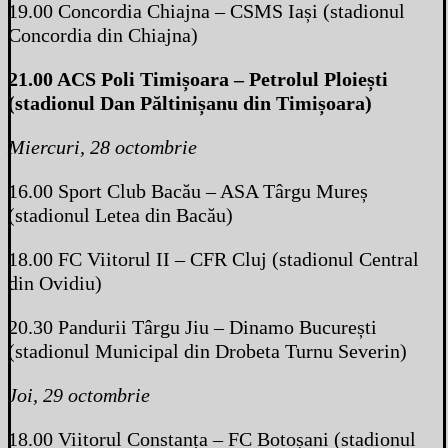
19.00 Concordia Chiajna – CSMS Iași (stadionul
Concordia din Chiajna)
21.00 ACS Poli Timișoara – Petrolul Ploiești
(stadionul Dan Păltinișanu din Timișoara)
Miercuri, 28 octombrie
16.00 Sport Club Bacău – ASA Târgu Mureș
(stadionul Letea din Bacău)
18.00 FC Viitorul II – CFR Cluj (stadionul Central
din Ovidiu)
20.30 Pandurii Târgu Jiu – Dinamo București
(stadionul Municipal din Drobeta Turnu Severin)
Joi, 29 octombrie
18.00 Viitorul Constanța – FC Botoșani (stadionul