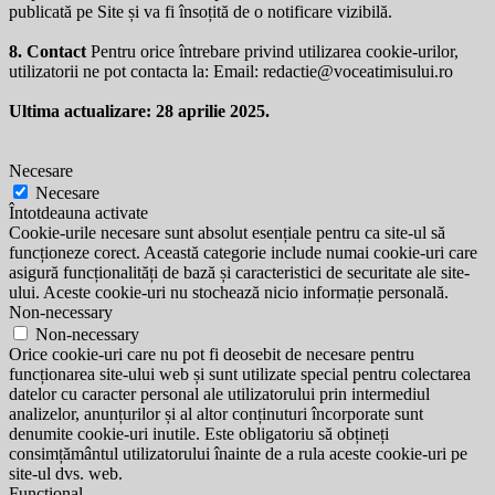
publicată pe Site și va fi însoțită de o notificare vizibilă.
8. Contact
Pentru orice întrebare privind utilizarea cookie-urilor,
utilizatorii ne pot contacta la: Email:
redactie@voceatimisului.ro
Ultima actualizare: 28 aprilie 2025.
Necesare
Necesare
Întotdeauna activate
Cookie-urile necesare sunt absolut esențiale pentru ca site-ul să
funcționeze corect. Această categorie include numai cookie-uri care
asigură funcționalități de bază și caracteristici de securitate ale site-
ului. Aceste cookie-uri nu stochează nicio informație personală.
Non-necessary
Non-necessary
Orice cookie-uri care nu pot fi deosebit de necesare pentru
funcționarea site-ului web și sunt utilizate special pentru colectarea
datelor cu caracter personal ale utilizatorului prin intermediul
analizelor, anunțurilor și al altor conținuturi încorporate sunt
denumite cookie-uri inutile. Este obligatoriu să obțineți
consimțământul utilizatorului înainte de a rula aceste cookie-uri pe
site-ul dvs. web.
Functional