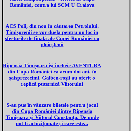
României, contra lui SCM U Craiova
ACS Poli, din nou în căutarea Petrolului.
Timișorenii se vor duela pentru un loc în
sferturile de finală ale Cupei României cu
ploieștenii
Ripensia Timișoara își încheie AVENTURA
din Cupa României ca acum doi ani, în
șaisprezecimi. Galben-roșii au oferit o
replică puternică Viitorului
S-au pus în vânzare biletele pentru jocul
din Cupa României dintre Ripensia
Timișoara și Viitorul Constanța. De unde
pot fi achiziționate și care este...