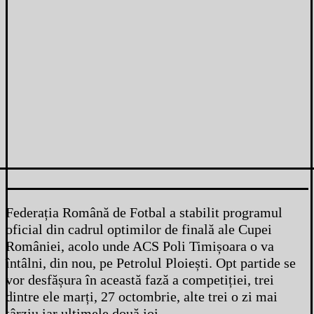
Federația Română de Fotbal a stabilit programul
oficial din cadrul optimilor de finală ale Cupei
României, acolo unde ACS Poli Timișoara o va
întâlni, din nou, pe Petrolul Ploiești. Opt partide se
vor desfășura în această fază a competiției, trei
dintre ele marți, 27 octombrie, alte trei o zi mai
târziu iar ultimele două joi.