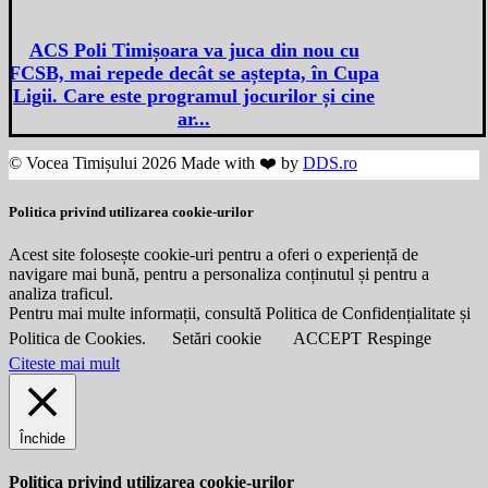
ACS Poli Timișoara va juca din nou cu
FCSB, mai repede decât se aștepta, în Cupa
Ligii. Care este programul jocurilor și cine
ar...
© Vocea Timișului 2026 Made with ❤️ by
DDS.ro
Politica privind utilizarea cookie-urilor
Acest site folosește cookie-uri pentru a oferi o experiență de
navigare mai bună, pentru a personaliza conținutul și pentru a
analiza traficul.
Pentru mai multe informații, consultă Politica de Confidențialitate și
Politica de Cookies.
Setări cookie
ACCEPT
Respinge
Citeste mai mult
Închide
Politica privind utilizarea cookie-urilor