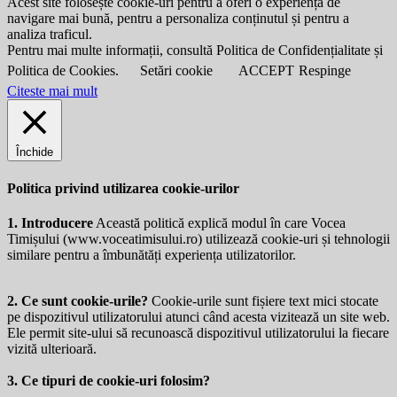
Acest site folosește cookie-uri pentru a oferi o experiență de
navigare mai bună, pentru a personaliza conținutul și pentru a
analiza traficul.
Pentru mai multe informații, consultă Politica de Confidențialitate și
Politica de Cookies.
Setări cookie
ACCEPT
Respinge
Citeste mai mult
Închide
Politica privind utilizarea cookie-urilor
1. Introducere
Această politică explică modul în care Vocea
Timișului (
www.voceatimisului.ro
) utilizează cookie-uri și tehnologii
similare pentru a îmbunătăți experiența utilizatorilor.
2. Ce sunt cookie-urile?
Cookie-urile sunt fișiere text mici stocate
pe dispozitivul utilizatorului atunci când acesta vizitează un site web.
Ele permit site-ului să recunoască dispozitivul utilizatorului la fiecare
vizită ulterioară.
3. Ce tipuri de cookie-uri folosim?