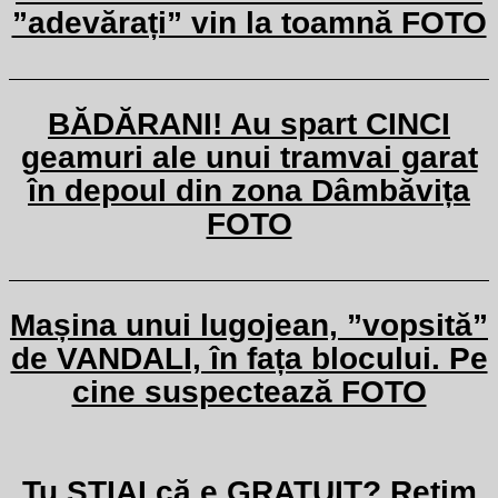
”adevărați” vin la toamnă FOTO
BĂDĂRANI! Au spart CINCI
geamuri ale unui tramvai garat
în depoul din zona Dâmbăvița
FOTO
Mașina unui lugojean, ”vopsită”
de VANDALI, în fața blocului. Pe
cine suspectează FOTO
Tu ȘTIAI că e GRATUIT? Retim