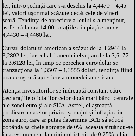
lei, într-o şedinţă care s-a deschis la 4,4470 – 4,45
lei, valori uşor mai scăzute decât cele de vineri
seară. Tendinţa de apreciere a leului s-a menţinut,
astfel că la ora 14:00 cotaţiile din piaţă erau de
4,4430 – 4,4460 lei.
Cursul dolarului american a scăzut de la 3,2944 la
3,2892 lei, iar cel al francului elveţian de la 3,6177
la 3,6128 lei, în timp ce perechea euro/dolar se
tranzacţiona la 1,3507 – 1,3555 dolari, tendinţa fiind
una de uşoară apreciere a monedei americane.
Atenţia investitorilor se îndreaptă constant către
declaraţiile oficialilor celor două mari bănci centrale
ale zonei euro şi ale SUA. Astfel, ei aşteaptă
publicarea datelor privind şomajul şi inflaţia din
zona euro, care ar putea determina BCE să aducă
dobânda sa cheie aproape de 0%, aceasta situându-se
în acest moment la minimul istoric de 0,25%, chiar