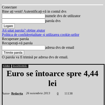
Conectare
Bine ați venit! Autentificați-vă in contul dvs
numele dvs de utilizator
parola dvs
Ați uitat parola? obține ajutor
Politica de confidențialitate și utilizarea cookie-urilor
Recuperare parola
Recuperați-vă parola
adresa dvs de email
O parola va fi trimisă pe adresa dvs de email.
ȘTIRI
ECONOMIE
Euro se întoarce spre 4,44
lei
26 noiembrie 2013
Autor-
Redacția
1
1138
0