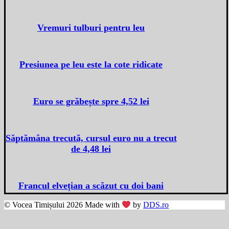
Vremuri tulburi pentru leu
Presiunea pe leu este la cote ridicate
Euro se grăbește spre 4,52 lei
Săptămâna trecută, cursul euro nu a trecut
de 4,48 lei
Francul elvețian a scăzut cu doi bani
© Vocea Timișului 2026 Made with
by
DDS.ro