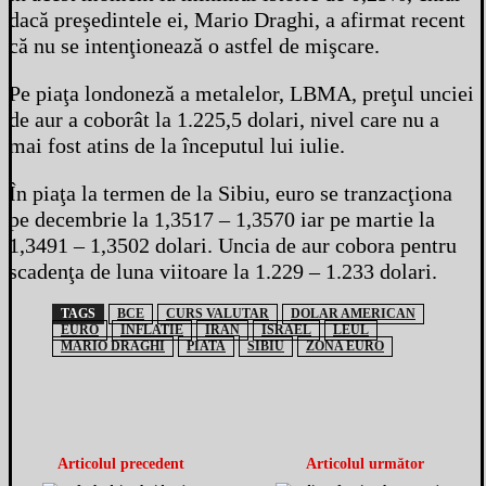
dacă preşedintele ei, Mario Draghi, a afirmat recent
că nu se intenţionează o astfel de mişcare.
Pe piaţa londoneză a metalelor, LBMA, preţul unciei
de aur a coborât la 1.225,5 dolari, nivel care nu a
mai fost atins de la începutul lui iulie.
În piaţa la termen de la Sibiu, euro se tranzacţiona
pe decembrie la 1,3517 – 1,3570 iar pe martie la
1,3491 – 1,3502 dolari. Uncia de aur cobora pentru
scadenţa de luna viitoare la 1.229 – 1.233 dolari.
TAGS
BCE
CURS VALUTAR
DOLAR AMERICAN
EURO
INFLATIE
IRAN
ISRAEL
LEUL
MARIO DRAGHI
PIATA
SIBIU
ZONA EURO
Articolul precedent
Articolul următor