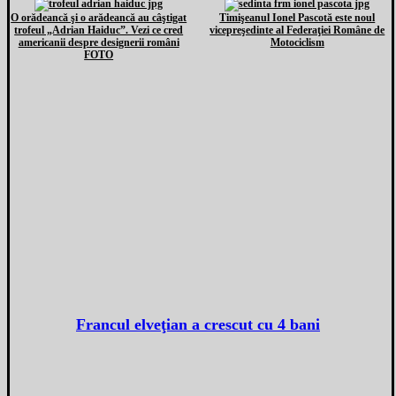
O orădeancă şi o arădeancă au câştigat
Timişeanul Ionel Pascotă este noul
trofeul „Adrian Haiduc”. Vezi ce cred
vicepreşedinte al Federaţiei Române de
americanii despre designerii români
Motociclism
FOTO
Francul elveţian a crescut cu 4 bani