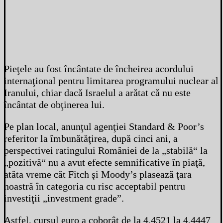
Pieţele au fost încântate de încheirea acordului
internaţional pentru limitarea programului nuclear al
Iranului, chiar dacă Israelul a arătat că nu este
încântat de obţinerea lui.
Pe plan local, anunţul agenţiei Standard & Poor’s
referitor la îmbunătăţirea, după cinci ani, a
perspectivei ratingului României de la „stabilă“ la
„pozitivă“ nu a avut efecte semnificative în piaţă,
atâta vreme cât Fitch şi Moody’s plasează ţara
noastră în categoria cu risc acceptabil pentru
investiţii „investment grade”.
Astfel, cursul euro a coborât de la 4,4521 la 4,4447