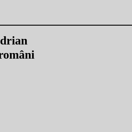
Adrian
 români