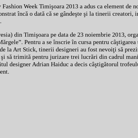
 Fashion Week Timişoara 2013 a adus ca element de n
trat încă o dată că se gândeşte şi la tinerii creatori, 
.
esia) din Timişoara pe data de 23 noiembrie 2013, orga
ărgele”. Pentru a se înscrie în cursa pentru câştigarea 
e la Art Stick, tinerii designeri au fost nevoiţi să prezi
să trimită pentru jurizare trei lucrări din cadrul mani
itul designer Adrian Haiduc a decis câştigătorul trofeul
ent.