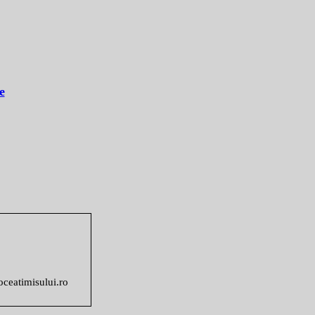
e
voceatimisului.ro