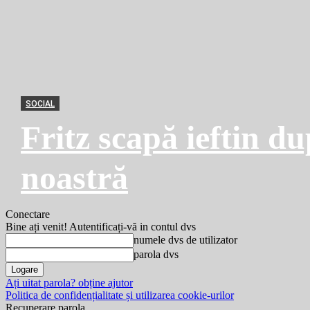
SOCIAL
Fritz scapă ieftin du
noastră
Conectare
Bine ați venit! Autentificați-vă in contul dvs
numele dvs de utilizator
parola dvs
Ați uitat parola? obține ajutor
Politica de confidențialitate și utilizarea cookie-urilor
Recuperare parola