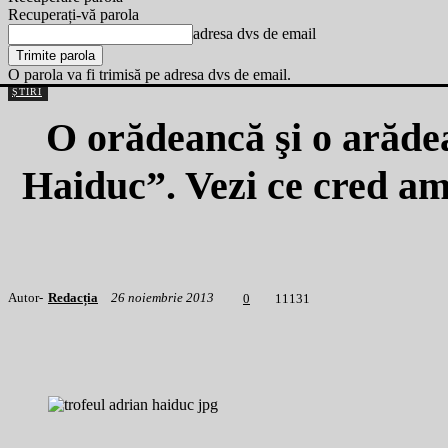
Recuperați-vă parola
adresa dvs de email
O parola va fi trimisă pe adresa dvs de email.
ȘTIRI
O orădeancă şi o arădea
Haiduc”. Vezi ce cred am
Autor-
Redacția
26 noiembrie 2013
1
1131
0