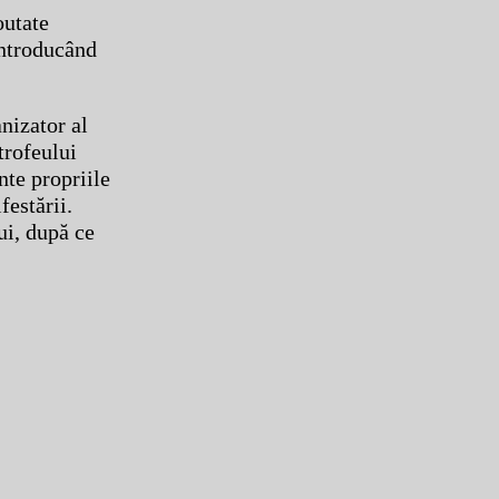
outate
introducând
nizator al
trofeului
nte propriile
festării.
ui, după ce