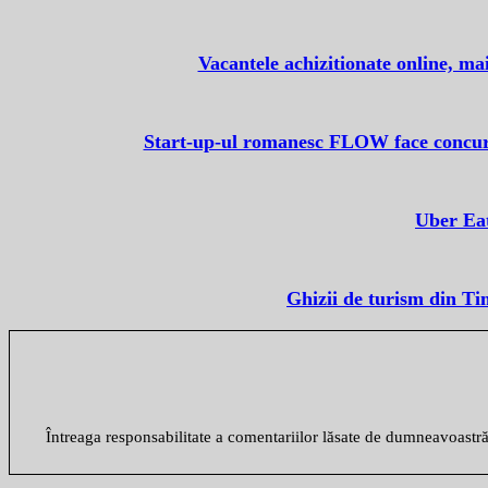
Vacantele achizitionate online, ma
Start-up-ul romanesc FLOW face concuren
Uber Eat
Ghizii de turism din Ti
Întreaga responsabilitate a comentariilor lăsate de dumneavoastr