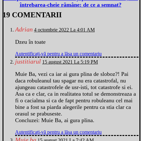
întrebarea-cheie rămâne: de ce a semnat?
19 COMENTARII
Adrian
4 octombrie 2022 La 4:01 AM
Dzeu în toate
Autentificați-vă pentru a lăsa un comentariu
justitiarul
15 august 2021 La 5:19 PM
Muie Ba, vezi ca iar ai gura plina de sloboz?! Pai
daca robuleanul tau spagar nu era catastrofal, nu
ajungeau catastrofele de usr-isti, tot catastrofe si ei.
Asa ca e clar, ca in realitatea totul se demonstreaza a
fi o cacialma si ca de fapt pentru robuleanu cel mai
bine a fost sa piarda alegerile pentru ca stia clar ca
orasul se prabuseste.
Concluzei: Muie Ba, ai gura plina.
Autentificați-vă pentru a lăsa un comentariu
Muie ba
15 august 2021 La 7:42 AM