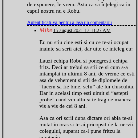
de expunere, le vrem. Asta ca sa înțelegi ca in
capul nostru nu e Robu.
Autentificați-vă pentru a lăsa un comentariu
Mike
15 august 2021 La 11:27 AM
Eu nu stiu cine esti si cu ce te-ai ocupat
inainte sa scrii aici, dar uite ce inteleg eu:
Lauzi echipa Robu si ponegresti echipa
fritz. Deci ar trebui sa stii ce si cum s-a
intamplat in ultimii 8 ani, de vreme ce esti
asa de vehement si stii de diplomele de
“facem sa fie bine, sefu” ale lui chisculita.
Dar in acelasi timp esti uimit si “astepti
probe” cand vin altii si te trag de maneca
vis a vis de cei 8 ani.
Asa ca ori scrii dupa dictare ori abia te-ai
mutat in oras si te-ai pricopsit de la nervii
colegului, suparat ca-l pune fritzu la
curatenie.