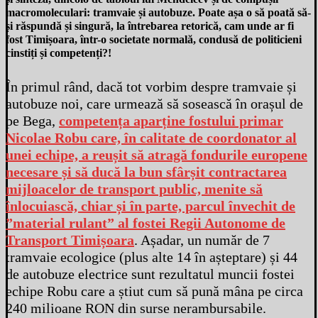
macromoleculari: tramvaie și autobuze. Poate așa o să poată să-
și răspundă și singură, la întrebarea retorică, cam unde ar fi
fost Timișoara, într-o societate normală, condusă de politicieni
cinstiți și competenți?!
În primul rând, dacă tot vorbim despre tramvaie și
autobuze noi, care urmează să sosească în orașul de
pe Bega,
competența aparține fostului primar
Nicolae Robu care, în calitate de coordonator al
unei echipe, a reușit să atragă fondurile europene
necesare și să ducă la bun sfârșit contractarea
mijloacelor de transport public, menite să
înlocuiască, chiar și în parte, parcul învechit de
”material rulant” al fostei Regii Autonome de
Transport Timișoara
. Așadar, un număr de 7
tramvaie ecologice (plus alte 14 în așteptare) și 44
de autobuze electrice sunt rezultatul muncii fostei
echipe Robu care a știut cum să pună mâna pe circa
240 milioane RON din surse nerambursabile.