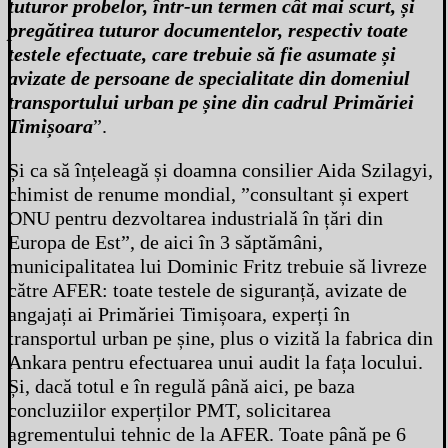
tuturor probelor, într-un termen cât mai scurt, și
pregătirea tuturor documentelor, respectiv toate
testele efectuate, care trebuie să fie asumate și
avizate de persoane de specialitate din domeniul
transportului urban pe șine din cadrul Primăriei
Timișoara
”.
Și ca să înțeleagă și doamna consilier Aida Szilagyi,
chimist de renume mondial, ”consultant și expert
ONU pentru dezvoltarea industrială în țări din
Europa de Est”, de aici în 3 săptămâni,
municipalitatea lui Dominic Fritz trebuie să livreze
către AFER: toate testele de siguranță, avizate de
angajați ai Primăriei Timișoara, experți în
transportul urban pe șine, plus o vizită la fabrica din
Ankara pentru efectuarea unui audit la fața locului.
Și, dacă totul e în regulă până aici, pe baza
concluziilor experților PMT, solicitarea
agrementului tehnic de la AFER. Toate până pe 6