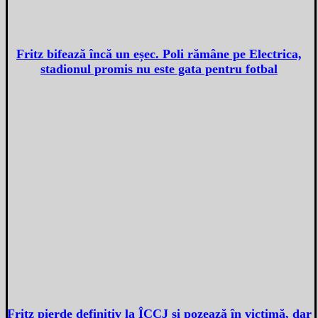
Fritz bifează încă un eșec. Poli rămâne pe Electrica,
stadionul promis nu este gata pentru fotbal
Fritz pierde definitiv la ÎCCJ și pozează în victimă, dar