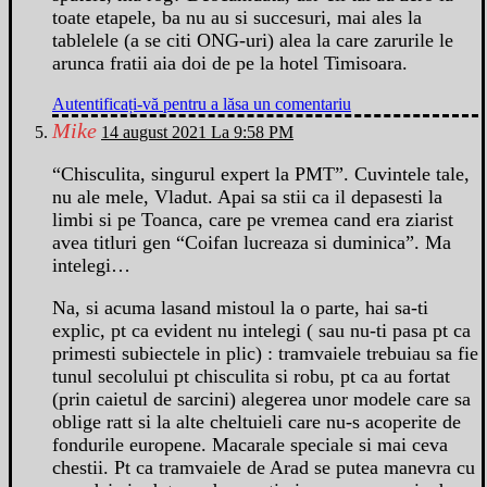
toate etapele, ba nu au si succesuri, mai ales la
tablelele (a se citi ONG-uri) alea la care zarurile le
arunca fratii aia doi de pe la hotel Timisoara.
Autentificați-vă pentru a lăsa un comentariu
Mike
14 august 2021 La 9:58 PM
“Chisculita, singurul expert la PMT”. Cuvintele tale,
nu ale mele, Vladut. Apai sa stii ca il depasesti la
limbi si pe Toanca, care pe vremea cand era ziarist
avea titluri gen “Coifan lucreaza si duminica”. Ma
intelegi…
Na, si acuma lasand mistoul la o parte, hai sa-ti
explic, pt ca evident nu intelegi ( sau nu-ti pasa pt ca
primesti subiectele in plic) : tramvaiele trebuiau sa fie
tunul secolului pt chisculita si robu, pt ca au fortat
(prin caietul de sarcini) alegerea unor modele care sa
oblige ratt si la alte cheltuieli care nu-s acoperite de
fondurile europene. Macarale speciale si mai ceva
chestii. Pt ca tramvaiele de Arad se putea manevra cu