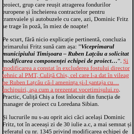
proiect, grup care reușit atragerea fondurilor
europene și încheierea contractelor pentru
tramvaiele și autobuzele cu care, azi, Dominic Fritz
se trage în poză, în miez de noapte!
Pe scurt, fără nicio explicație pertinentă, concluzia
primarului Fritz sună cam așa: ”
Viceprimarul
municipiului Timișoara – Ruben Lațcău a solicitat
modificarea componenței echipei de proiect…
”.
Și
modificarea a constat în excluderea fostului director
tehnic al PMT, Culiță Chiș, cel care l-a dat în vileag
pe Ruben Lațcău că-l amenința și-l șantaja cu…
închipuiri, așa cum a prezentat vocetimișului.ro
.
Practic, Culiță Chiș a fost înlocuit din funcția de
manager de proiect cu Loredana Sibian.
Și lucrurile nu s-au oprit aici căci același Dominic
Fritz, tot în aceeași zi de 30 iulie a.c, a mai semnat și
referatul cu nr. 1345 privind modificarea echipei de