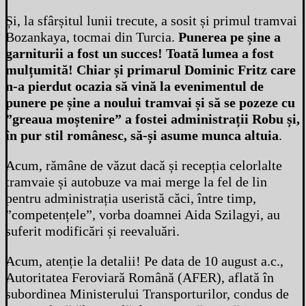
Și, la sfârșitul lunii trecute, a sosit și primul tramvai
Bozankaya, tocmai din Turcia.
Punerea pe șine a
garniturii a fost un succes! Toată lumea a fost
mulțumită! Chiar și primarul Dominic Fritz care
n-a pierdut ocazia să vină la evenimentul de
punere pe șine a noului tramvai și să se pozeze cu
”greaua moștenire” a fostei administrații Robu și,
în pur stil românesc, să-și asume munca altuia
.
Acum, rămâne de văzut dacă și recepția celorlalte
tramvaie și autobuze va mai merge la fel de lin
pentru administrația useristă căci, între timp,
”competențele”, vorba doamnei Aida Szilagyi, au
suferit modificări și reevaluări.
Acum, atenție la detalii! Pe data de 10 august a.c.,
Autoritatea Feroviară Română (AFER), aflată în
subordinea Ministerului Transporturilor, condus de