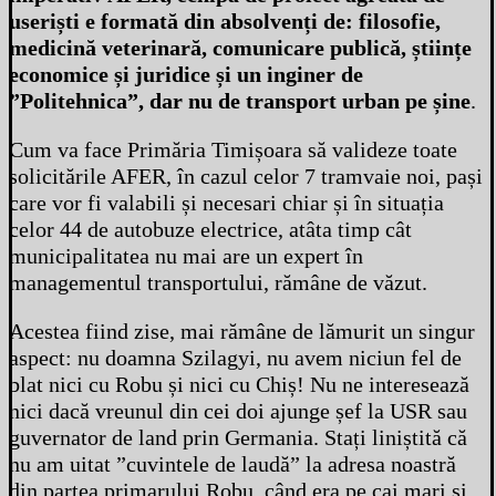
useriști e formată din absolvenți de: filosofie,
medicină veterinară, comunicare publică, științe
economice și juridice și un inginer de
”Politehnica”, dar nu de transport urban pe șine
.
Cum va face Primăria Timișoara să valideze toate
solicitările AFER, în cazul celor 7 tramvaie noi, pași
care vor fi valabili și necesari chiar și în situația
celor 44 de autobuze electrice, atâta timp cât
municipalitatea nu mai are un expert în
managementul transportului, rămâne de văzut.
Acestea fiind zise, mai rămâne de lămurit un singur
aspect: nu doamna Szilagyi, nu avem niciun fel de
blat nici cu Robu și nici cu Chiș! Nu ne interesează
nici dacă vreunul din cei doi ajunge șef la USR sau
guvernator de land prin Germania. Stați liniștită că
nu am uitat ”cuvintele de laudă” la adresa noastră
din partea primarului Robu, când era pe cai mari și