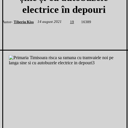
electrice în depouri
14 august 2021
Autor-
Tiberiu Kiss
1
6389
19