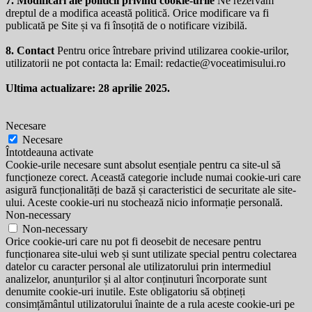
7. Modificări ale politicii privind cookie-urile
Ne rezervăm
dreptul de a modifica această politică. Orice modificare va fi
publicată pe Site și va fi însoțită de o notificare vizibilă.
8. Contact
Pentru orice întrebare privind utilizarea cookie-urilor,
utilizatorii ne pot contacta la: Email:
redactie@voceatimisului.ro
Ultima actualizare: 28 aprilie 2025.
Necesare
Necesare
Întotdeauna activate
Cookie-urile necesare sunt absolut esențiale pentru ca site-ul să
funcționeze corect. Această categorie include numai cookie-uri care
asigură funcționalități de bază și caracteristici de securitate ale site-
ului. Aceste cookie-uri nu stochează nicio informație personală.
Non-necessary
Non-necessary
Orice cookie-uri care nu pot fi deosebit de necesare pentru
funcționarea site-ului web și sunt utilizate special pentru colectarea
datelor cu caracter personal ale utilizatorului prin intermediul
analizelor, anunțurilor și al altor conținuturi încorporate sunt
denumite cookie-uri inutile. Este obligatoriu să obțineți
consimțământul utilizatorului înainte de a rula aceste cookie-uri pe