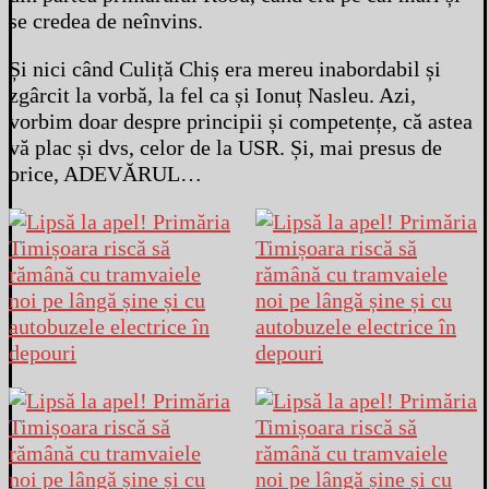
se credea de neînvins.
Și nici când Culiță Chiș era mereu inabordabil și
zgârcit la vorbă, la fel ca și Ionuț Nasleu. Azi,
vorbim doar despre principii și competențe, că astea
vă plac și dvs, celor de la USR. Și, mai presus de
orice, ADEVĂRUL…