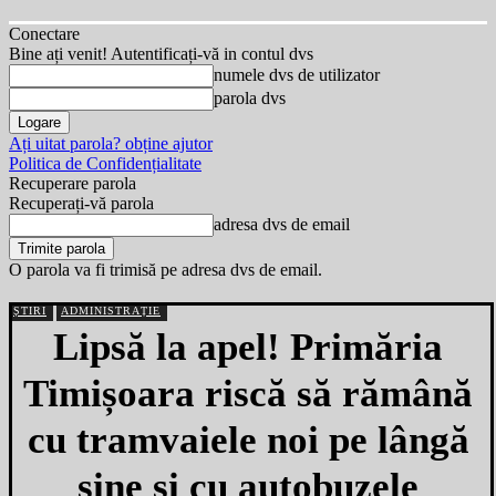
Conectare
Bine ați venit! Autentificați-vă in contul dvs
numele dvs de utilizator
parola dvs
Ați uitat parola? obține ajutor
Politica de Confidențialitate
Recuperare parola
Recuperați-vă parola
adresa dvs de email
O parola va fi trimisă pe adresa dvs de email.
ȘTIRI
ADMINISTRAȚIE
Lipsă la apel! Primăria
Timișoara riscă să rămână
cu tramvaiele noi pe lângă
șine și cu autobuzele