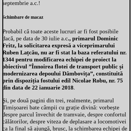
septembrie a.c.!
Schimbare de macaz
Probabil că toate aceste lucruri ar fi fost posibile
dacă, pe data de 30 iulie a.c
., primarul Dominic
Fritz, la solicitarea expresă a viceprimarului
Ruben Lațcău, nu ar fi stat la baza referatului nr.
1344 pentru modificarea echipei de proiect la
obiectivul ”Înnoirea flotei de transport public și
modernizarea depoului Dâmbovița”, constituită
prin dispoziția fostului edil Nicolae Robu, nr. 75
din data de 22 ianuarie 2018
.
Și, pe două pagini din trei, realmente, primarul
Timișoarei bate câmpii cu grație divină: vorbește
despre parcul învechit de tramvaie, despre confortul
călătorilor, despre viteza de deplasare a locomotivei
ca la final să ajungă, brusc, la schimbarea echipei de