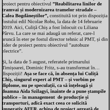
proiect pentru obiectivul
”Reabilitarea linilor de
tramvai și modernizarea tramelor stradale –
Calea Bogdăneștilor”,
constituită tot prin dispoziția
fostului edil Nicolae Robu, la data de 14 februarie
2019. Aici, Culiță Chiș a fost înlocuit cu Liliana
Pârvu. La care se mai adaugă un referat, care-l
aruncă în eter pe fostul director tehnic al PMT, și din
lider de proiect pentru obiectivul ”autobuze
electrice”.
Și, la data de 5 august, referatele primarului
Timișoarei, Dominic Fritz, s-au transformat în…
dispoziții!
Așa se face că, în absența lui Culiță
Chiș, singurul expert al PMT – și vorbim pe
diplome, nu pe speculații, ca să înțeleagă și
doamna Aida Szilagyi, înainte de a pune ștampile
publice – în management de producție și
transporturi, adică exact ceea ce solicită
imperativ AFER, echipa de proiect agreată de