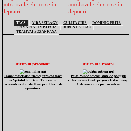
TAGS
AIDA SZILAGY
CULITA CHIS
DOMINIC FRITZ
PRIMARIA TIMISOARA
RUBEN LAȚCĂU
TRAMVAI BOZANKAYA
Articolul precedent
Articolul următor
Eroare materială! Medici, fără contract
Peste 250 de amenzi, date de poliţiştii
cu Spitalul Județean Timișoara,
rutieri în weekend, pe şoselele din Timiş!
reclamați că zburdă liberi prin blocurile
Cele mai multe pentru viteză
operatorii