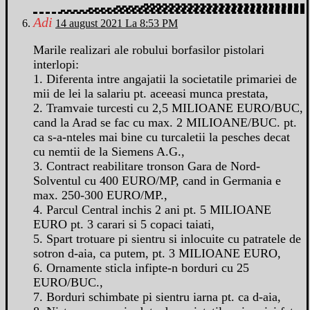
Adi
14 august 2021 La 8:53 PM
Marile realizari ale robului borfasilor pistolari
interlopi:
1. Diferenta intre angajatii la societatile primariei de
mii de lei la salariu pt. aceeasi munca prestata,
2. Tramvaie turcesti cu 2,5 MILIOANE EURO/BUC,
cand la Arad se fac cu max. 2 MILIOANE/BUC. pt.
ca s-a-nteles mai bine cu turcaletii la pesches decat
cu nemtii de la Siemens A.G.,
3. Contract reabilitare tronson Gara de Nord-
Solventul cu 400 EURO/MP, cand in Germania e
max. 250-300 EURO/MP.,
4. Parcul Central inchis 2 ani pt. 5 MILIOANE
EURO pt. 3 carari si 5 copaci taiati,
5. Spart trotuare pi sientru si inlocuite cu patratele de
sotron d-aia, ca putem, pt. 3 MILIOANE EURO,
6. Ornamente sticla infipte-n borduri cu 25
EURO/BUC.,
7. Borduri schimbate pi sientru iarna pt. ca d-aia,