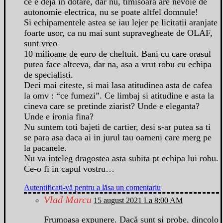
ce e deja in dotare, dar nu, timisoara are nevoie de
autonomie electrica, nu se poate altfel domnule!
Si echipamentele astea se iau lejer pe licitatii aranjate
foarte usor, ca nu mai sunt supravegheate de OLAF,
sunt vreo
10 milioane de euro de cheltuit. Bani cu care orasul
putea face altceva, dar na, asa a vrut robu cu echipa
de specialisti.
Deci mai citeste, si mai lasa atitudinea asta de cafea
la omv : “ce fumezi”. Ce limbaj si atitudine e asta la
cineva care se pretinde ziarist? Unde e eleganta?
Unde e ironia fina?
Nu suntem toti bajeti de cartier, desi s-ar putea sa ti
se para asa daca ai in jurul tau oameni care merg pe
la pacanele.
Nu va inteleg dragostea asta subita pt echipa lui robu.
Ce-o fi in capul vostru…
Autentificați-vă pentru a lăsa un comentariu
Vlad Marcu
15 august 2021 La 8:00 AM
Frumoasa expunere. Dacă sunt și probe, dincolo