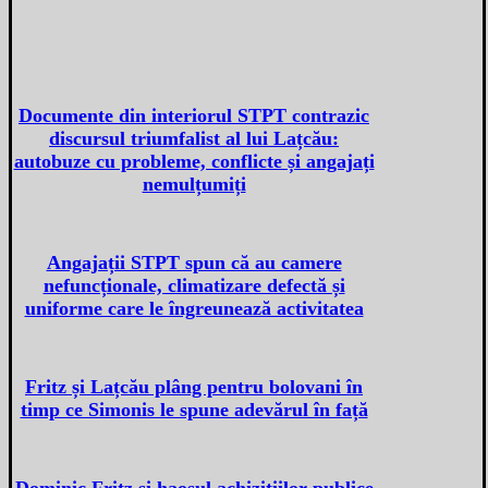
Documente din interiorul STPT contrazic
discursul triumfalist al lui Lațcău:
autobuze cu probleme, conflicte și angajați
nemulțumiți
Angajații STPT spun că au camere
nefuncționale, climatizare defectă și
uniforme care le îngreunează activitatea
Fritz și Lațcău plâng pentru bolovani în
timp ce Simonis le spune adevărul în față
Dominic Fritz și haosul achizițiilor publice