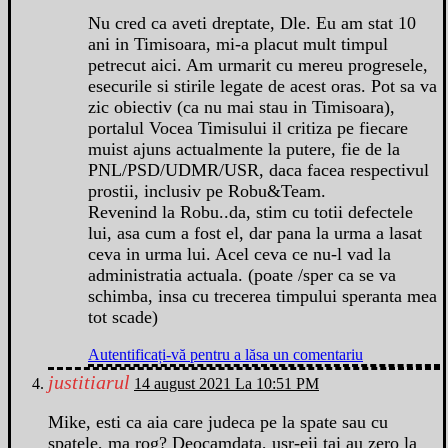
Nu cred ca aveti dreptate, Dle. Eu am stat 10
ani in Timisoara, mi-a placut mult timpul
petrecut aici. Am urmarit cu mereu progresele,
esecurile si stirile legate de acest oras. Pot sa va
zic obiectiv (ca nu mai stau in Timisoara),
portalul Vocea Timisului il critiza pe fiecare
muist ajuns actualmente la putere, fie de la
PNL/PSD/UDMR/USR, daca facea respectivul
prostii, inclusiv pe Robu&Team.
Revenind la Robu..da, stim cu totii defectele
lui, asa cum a fost el, dar pana la urma a lasat
ceva in urma lui. Acel ceva ce nu-l vad la
administratia actuala. (poate /sper ca se va
schimba, insa cu trecerea timpului speranta mea
tot scade)
Autentificați-vă pentru a lăsa un comentariu
justitiarul
14 august 2021 La 10:51 PM
Mike, esti ca aia care judeca pe la spate sau cu
spatele, ma rog? Deocamdata, usr-eii tai au zero la