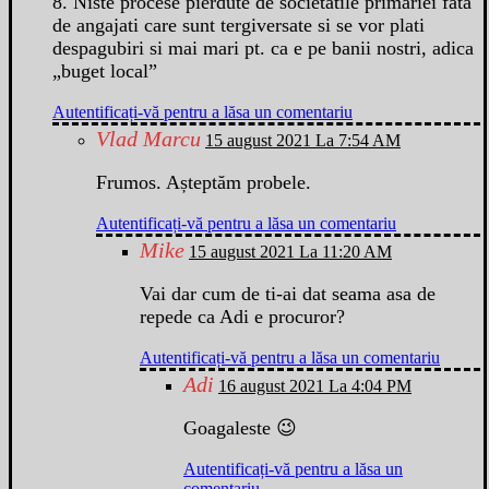
8. Niste procese pierdute de societatile primariei fata
de angajati care sunt tergiversate si se vor plati
despagubiri si mai mari pt. ca e pe banii nostri, adica
„buget local”
Autentificați-vă pentru a lăsa un comentariu
Vlad Marcu
15 august 2021 La 7:54 AM
Frumos. Așteptăm probele.
Autentificați-vă pentru a lăsa un comentariu
Mike
15 august 2021 La 11:20 AM
Vai dar cum de ti-ai dat seama asa de
repede ca Adi e procuror?
Autentificați-vă pentru a lăsa un comentariu
Adi
16 august 2021 La 4:04 PM
Goagaleste 😉
Autentificați-vă pentru a lăsa un
comentariu