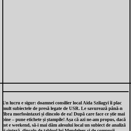
Un lucru e sigur: doamnei consilier local Aida Szilagyi îi plac
mult subiectele de presă legate de USR. Le savurează până-n
fibra morfosintaxei și dincolo de ea! După care face ce știe mai
bine – pune etichete și ștampile! Așa că azi ne-am propus, dacă
tot e weekend, să-i mai dăm alesului local un subiect de analiză
și sinteză, dincolo de tabloul lui Mendeleev și de compușii