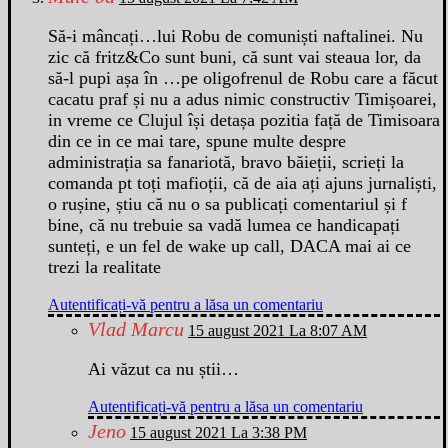
Să-i mâncați…lui Robu de comuniști naftalinei. Nu
zic că fritz&Co sunt buni, că sunt vai steaua lor, da
să-l pupi așa în …pe oligofrenul de Robu care a făcut
cacatu praf și nu a adus nimic constructiv Timișoarei,
in vreme ce Clujul își detașa pozitia față de Timisoara
din ce in ce mai tare, spune multe despre
administrația sa fanariotă, bravo băieții, scrieți la
comanda pt toți mafioții, că de aia ați ajuns jurnaliști,
o rușine, știu că nu o sa publicați comentariul și f
bine, că nu trebuie sa vadă lumea ce handicapați
sunteți, e un fel de wake up call, DACA mai ai ce
trezi la realitate
Autentificați-vă pentru a lăsa un comentariu
Vlad Marcu
15 august 2021 La 8:07 AM
Ai văzut ca nu știi…
Autentificați-vă pentru a lăsa un comentariu
Jeno
15 august 2021 La 3:38 PM