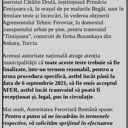
useristul Cătălin Drulă, înștiințează Primăria
Timișoara că, în orașul de pe malurile Begăi, sunt în
derulare teste și încercări, în vederea obținerii
Agrementului Tehnic Feroviar, în domeniul
transportului urban pe șine, pentru tramvaiul
”Timișoara”, construit de firma Bozankaya din
Ankara, Turcia.
Aceeași autoritate națională atrage atenția
municipalității că
toate aceste teste trebuie să fie
finalizate, într-un termen rezonabil, pentru a
urma procedura specifică, astfel încât până la
data de 6 septembrie 2021, să fie emis acceptul
AFER, astfel încât tramvaiul să poată fi
recepționat și, legal, pus în circulație
.
Mai mult, Autoritatea Feroviară Română spune:
”
Pentru a putea să ne încadrăm în termenele
respective, vă solicităm sprijinul în
efectuarea