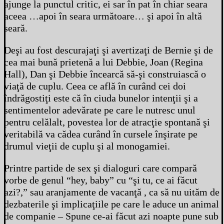
ajunge la punctul critic, ei sar în pat în chiar seara
aceea …apoi în seara următoare… şi apoi în altă
seară.
Deşi au fost descurajaţi şi avertizaţi de Bernie şi de
cea mai bună prietenă a lui Debbie, Joan (Regina
Hall), Dan şi Debbie încearcă să-şi construiască o
viaţă de cuplu. Ceea ce află în curând cei doi
îndrăgostiţi este că în ciuda bunelor intenţii şi a
sentimentelor adevărate pe care le nutresc unul
pentru celălalt, povestea lor de atracţie spontană şi
veritabilă va cădea curând în cursele înşirate pe
drumul vieţii de cuplu şi al monogamiei.
Printre partide de sex şi dialoguri care compară
vorbe de genul “hey, baby” cu “şi tu, ce ai făcut
azi?,” sau aranjamente de vacanţă , ca să nu uităm de
dezbaterile şi implicaţiile pe care le aduce un animal
de companie – Spune ce-ai făcut azi noapte pune sub