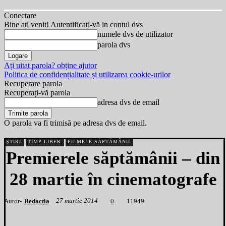
Conectare
Bine ați venit! Autentificați-vă in contul dvs
numele dvs de utilizator
parola dvs
Ați uitat parola? obține ajutor
Politica de confidențialitate și utilizarea cookie-urilor
Recuperare parola
Recuperați-vă parola
adresa dvs de email
O parola va fi trimisă pe adresa dvs de email.
ȘTIRI
TIMP LIBER
FILMELE SĂPTĂMÂNII
Premierele săptămânii – din
28 martie în cinematografe
27 martie 2014
Autor-
Redacția
1
1949
0