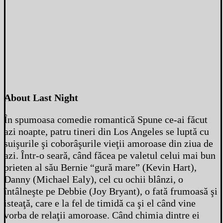
About Last Night
În spumoasa comedie romantică Spune ce-ai făcut
azi noapte, patru tineri din Los Angeles se luptă cu
suişurile şi coborâşurile vieţii amoroase din ziua de
azi. Într-o seară, când făcea pe valetul celui mai bun
prieten al său Bernie “gură mare” (Kevin Hart),
Danny (Michael Ealy), cel cu ochii blânzi, o
întâlneşte pe Debbie (Joy Bryant), o fată frumoasă şi
isteaţă, care e la fel de timidă ca şi el când vine
vorba de relaţii amoroase. Când chimia dintre ei