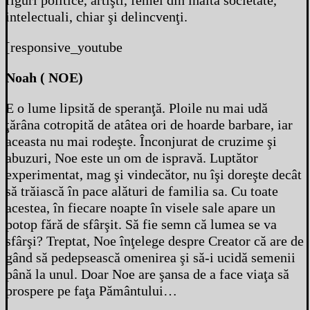
figuri politice, artişti, femei din înalta societate,
intelectuali, chiar şi delincvenţi.
[responsive_youtube
Noah ( NOE)
E o lume lipsită de speranţă. Ploile nu mai udă
ţărâna cotropită de atâtea ori de hoarde barbare, iar
aceasta nu mai rodeşte. Înconjurat de cruzime şi
abuzuri, Noe este un om de ispravă. Luptător
experimentat, mag şi vindecător, nu îşi doreşte decât
să trăiască în pace alături de familia sa. Cu toate
acestea, în fiecare noapte în visele sale apare un
potop fără de sfârşit. Să fie semn că lumea se va
sfârşi? Treptat, Noe înţelege despre Creator că are de
gând să pedepsească omenirea şi să-i ucidă semenii
până la unul. Doar Noe are şansa de a face viaţa să
prospere pe faţa Pământului…