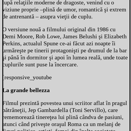
lupă relaţiile moderne de dragoste, venind cu o
viziune proprie –plină de umor, romantică şi extrem
de antrenantă – asupra vieţii de cuplu.
O versiune nouă a filmului original din 1986 cu
Demi Moore, Rob Lowe, James Belushi şi Elizabeth
Perkins, actualul Spune ce-ai făcut azi noapte îi
urmăreşte pe tinerii protagonişti pe drumul de la bar
şi până în dormitor şi apoi în lumea reală, unde toate
cuplurile sunt puse la încercare.
[responsive_youtube
La grande bellezza
Filmul prezintă povestea unui scriitor aflat în pragul
bătrâneţii, Jep Gambardella (Toni Servillo), care
rememorează tinereţea lui plină cândva de pasiuni,
atunci când priveşte oraşul Roma ca un melanj de