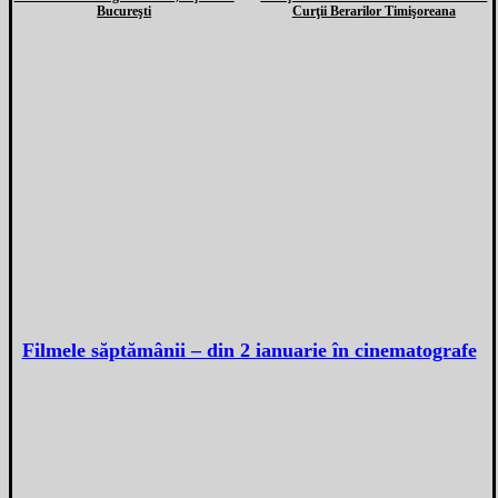
Bucureşti
Curţii Berarilor Timişoreana
Filmele săptămânii – din 2 ianuarie în cinematografe