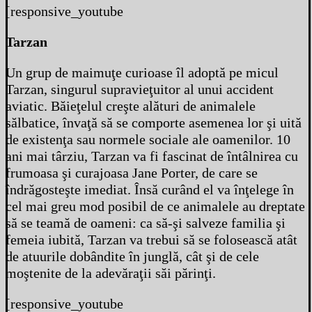
[responsive_youtube
Tarzan
Un grup de maimuţe curioase îl adoptă pe micul
Tarzan, singurul supravieţuitor al unui accident
aviatic. Băieţelul creşte alături de animalele
sălbatice, învaţă să se comporte asemenea lor şi uită
de existenţa sau normele sociale ale oamenilor. 10
ani mai târziu, Tarzan va fi fascinat de întâlnirea cu
frumoasa şi curajoasa Jane Porter, de care se
îndrăgosteşte imediat. Însă curând el va înţelege în
cel mai greu mod posibil de ce animalele au dreptate
să se teamă de oameni: ca să-şi salveze familia şi
femeia iubită, Tarzan va trebui să se folosească atât
de atuurile dobândite în junglă, cât şi de cele
moştenite de la adevăraţii săi părinţi.
[responsive_youtube