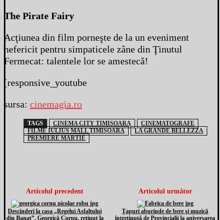
The Pirate Fairy
Acţiunea din film porneşte de la un eveniment
nefericit pentru simpaticele zâne din Ţinutul
Fermecat: talentele lor se amestecă!
[responsive_youtube
sursa:
cinemagia.ro
TAGS
CINEMA CITY TIMISOARA
CINEMATOGRAFE
FILME IULIUS MALL TIMISOARA
LA GRANDE BELLEZZA
PREMIERE MARTIE
Articolul precedent
Articolul următor
Descinderi la casa „Regelui Asfaltului
Ţapuri aburinde de bere şi muzică
din Banat”. Georgică Cornu, reţinut la
întreţinută de Provincialii la aniversarea