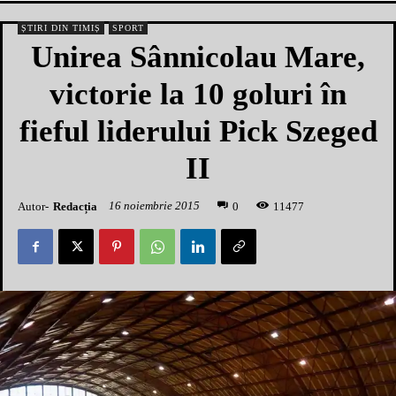
ȘTIRI DIN TIMIȘ
SPORT
Unirea Sânnicolau Mare,
victorie la 10 goluri în
fieful liderului Pick Szeged
II
16 noiembrie 2015
Autor-
Redacția
1
1477
0