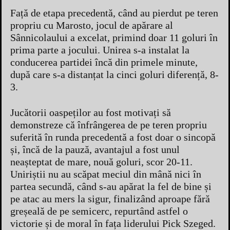
Față de etapa precedentă, când au pierdut pe teren
propriu cu Marosto, jocul de apărare al
Sânnicolaului a excelat, primind doar 11 goluri în
prima parte a jocului. Unirea s-a instalat la
conducerea partidei încă din primele minute,
după care s-a distanțat la cinci goluri diferență, 8-
3.
Jucătorii oaspeților au fost motivați să
demonstreze că înfrângerea de pe teren propriu
suferită în runda precedentă a fost doar o sincopă
și, încă de la pauză, avantajul a fost unul
neașteptat de mare, nouă goluri, scor 20-11.
Uniriștii nu au scăpat meciul din mână nici în
partea secundă, când s-au apărat la fel de bine și
pe atac au mers la sigur, finalizând aproape fără
greșeală de pe semicerc, repurtând astfel o
victorie și de moral în fața liderului Pick Szeged.