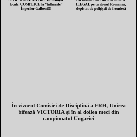
STOP ABUZURILOR! Autoritățile
Un albanez care încerca să intre
locale, COMPLICE la “tâlhăriile”
ILEGAL pe teritoriul României,
Îngerilor Galbeni!!!
depistat de polițiștii de frontieră
În vizorul Comisiei de Disciplină a FRH, Unirea
bifează VICTORIA și în al doilea meci din
campionatul Ungariei