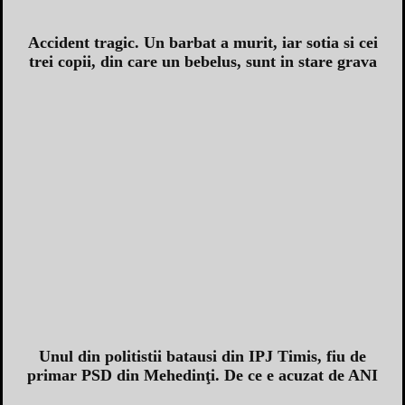
Accident tragic. Un barbat a murit, iar sotia si cei
trei copii, din care un bebelus, sunt in stare grava
Unul din politistii batausi din IPJ Timis, fiu de
primar PSD din Mehedinţi. De ce e acuzat de ANI