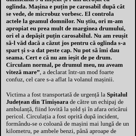
oglinda. Mașina e puțin pe carosabil după cât
se vede, de microbuz vorbesc. El controla
actele la geamul domnilor. Nu știu, ori m-am
apropiat eu prea mult de marginea drumului,
ori el a depășit puțin carosabilul. Nu am reușit
să-l văd dacă a căzut jos pentru că oglinda s-a
spart și s-a dat peste cap. Nu pot să îmi dau
seama. Cert e că nu am ieșit de pe drum.
Circulam normal, pe drumul meu, nu aveam
viteză mare”
, a declarat într-un mod foarte
confuz, cel care s-a aflat la volanul mașinii.
Victima a fost transportată de urgență la
Spitalul
Județean din Timișoara
de către un echipaj de
ambulanță, fiind lovită la șold și în afara oricărui
pericol. Circulația a fost oprită după incident,
formându-se o coloană de mașini mai lungă de un
kilometru, pe ambele benzi, până aproape de