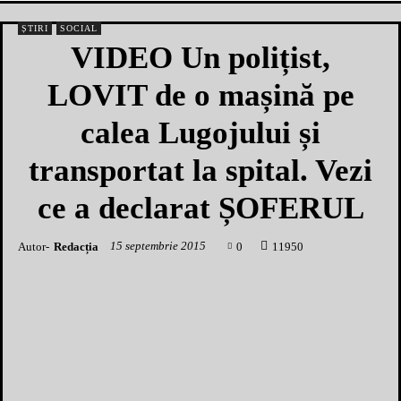
ȘTIRI
SOCIAL
VIDEO Un polițist,
LOVIT de o mașină pe
calea Lugojului și
transportat la spital. Vezi
ce a declarat ȘOFERUL
15 septembrie 2015
Autor-
Redacția
0
1
1950