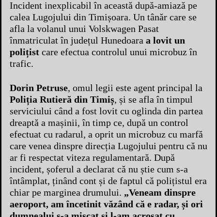
Incident inexplicabil în această după-amiază pe
calea Lugojului din Timișoara. Un tânăr care se
afla la volanul unui Volskwagen Pasat
înmatriculat în județul Hunedoara
a lovit un
polițist
care efectua controlul unui microbuz în
trafic.
Dorin Petruse
, omul legii este agent principal la
Poliția Rutieră din Timiș
, și se afla în timpul
serviciului când a fost lovit cu oglinda din partea
dreaptă a mașinii, în timp ce, după un control
efectuat cu radarul, a oprit un microbuz cu marfă
care venea dinspre direcția Lugojului pentru că nu
ar fi respectat viteza regulamentară. După
incident, șoferul a declarat că nu știe cum s-a
întâmplat, ținând cont și de faptul că polițistul era
chiar pe marginea drumului.
„
Veneam dinspre
aeroport, am încetinit văzând că e radar, și ori
dumnealui s-a mișcat și l-am acroșat cu