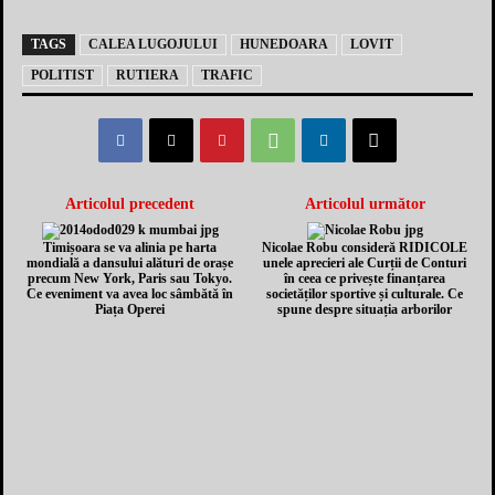
TAGS
CALEA LUGOJULUI
HUNEDOARA
LOVIT
POLITIST
RUTIERA
TRAFIC
Articolul precedent
Articolul următor
Timișoara se va alinia pe harta
Nicolae Robu consideră RIDICOLE
mondială a dansului alături de orașe
unele aprecieri ale Curții de Conturi
precum New York, Paris sau Tokyo.
în ceea ce privește finanțarea
Ce eveniment va avea loc sâmbătă în
societăților sportive și culturale. Ce
Piața Operei
spune despre situația arborilor