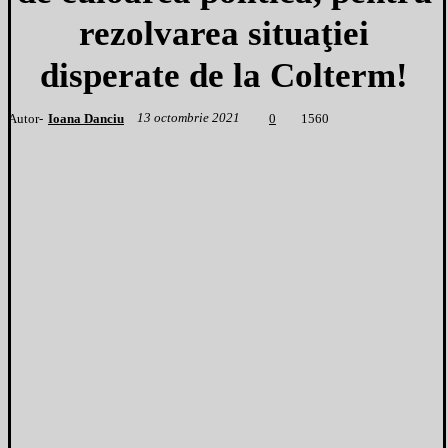
rezolvarea situaţiei
disperate de la Colterm!
13 octombrie 2021
Autor-
Ioana Danciu
1
560
0