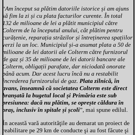
“
Am început sa plătim datoriile istorice și am ajuns
să fim la zi și cu plata facturilor curente. În total
132 de milioane de lei a plătit municipiul către
Colterm de la începutul anului, cât plătim pentru
curățenie, reparația străzilor și întreținerea spațiilor
verzi la un loc. Municipiul și-a asumat plata a 50 de
milioane de lei datorii ale Colterm către furnizorul
de gaz și 35 de milioane de lei datorii bancare ale
Colterm, obligații parafate, dar niciodată onorate
până acum. Dar acest lucru încă nu a restabilit
încrederea furnizorului de gaz.
Plata zilnică, în
avans, înseamnă că societatea Colterm este direct
branșată la bugetul local și Primăria este sub
presiunea: dacă nu plătim, se oprește căldura în
oraș, inclusiv în spitale și școli
”, mai spune edilul.
În această vară autorităţile au demarat un proiect de
reabilitare pe 29 km de conducte şi au fost făcute şi