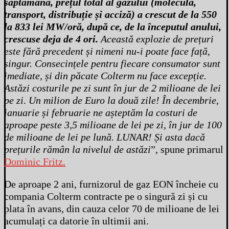
săptămână, prețul total al gazului (moleculă,
transport, distribuție și acciză) a crescut de la 550
la 833 lei MW/oră, după ce, de la începutul anului,
crescuse deja de 4 ori.
Această explozie de prețuri
este fără precedent și nimeni nu-i poate face față,
singur. Consecințele pentru fiecare consumator sunt
imediate, și din păcate Colterm nu face excepție.
Astăzi costurile pe zi sunt în jur de 2 milioane de lei
pe zi. Un milion de Euro la două zile! În decembrie,
ianuarie și februarie ne așteptăm la costuri de
aproape peste 3,5 milioane de lei pe zi, în jur de 100
de milioane de lei pe lună. LUNAR! Și asta dacă
prețurile rămân la nivelul de astăzi
”, spune primarul
Dominic Fritz.
De aproape 2 ani, furnizorul de gaz EON încheie cu
compania Colterm contracte pe o singură zi și cu
plata în avans, din cauza celor 70 de milioane de lei
acumulați ca datorie în ultimii ani.