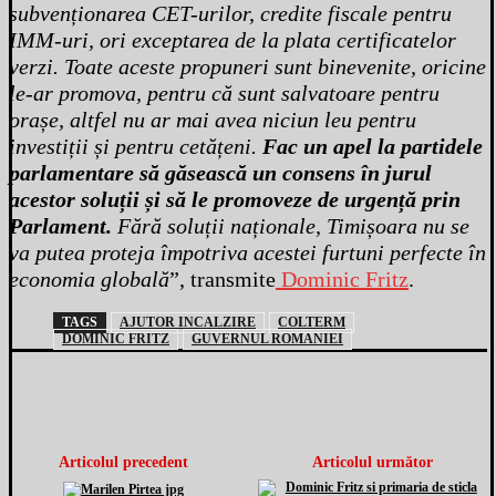
subvenționarea CET-urilor, credite fiscale pentru
IMM-uri, ori exceptarea de la plata certificatelor
verzi. Toate aceste propuneri sunt binevenite, oricine
le-ar promova, pentru că sunt salvatoare pentru
orașe, altfel nu ar mai avea niciun leu pentru
investiții și pentru cetățeni.
Fac un apel la partidele
parlamentare să găsească un consens în jurul
acestor soluții și să le promoveze de urgență prin
Parlament.
Fără soluții naționale, Timișoara nu se
va putea proteja împotriva acestei furtuni perfecte în
economia globală
”, transmite
Dominic Fritz
.
TAGS
AJUTOR INCALZIRE
COLTERM
DOMINIC FRITZ
GUVERNUL ROMANIEI
Articolul precedent
Articolul următor