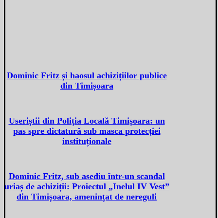
Dominic Fritz și haosul achizițiilor publice
din Timișoara
Useriștii din Poliția Locală Timișoara: un
pas spre dictatură sub masca protecției
instituționale
Dominic Fritz, sub asediu într-un scandal
uriaș de achiziții: Proiectul „Inelul IV Vest”
din Timișoara, amenințat de nereguli