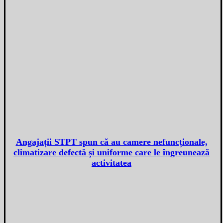
Angajații STPT spun că au camere nefuncționale,
climatizare defectă și uniforme care le îngreunează
activitatea