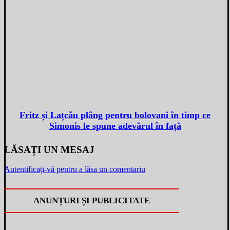
Fritz și Lațcău plâng pentru bolovani în timp ce
Simonis le spune adevărul în față
LĂSAȚI UN MESAJ
Autentificați-vă pentru a lăsa un comentariu
ANUNȚURI ȘI PUBLICITATE