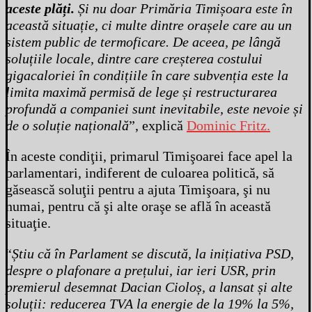
aceste plăți.
Și nu doar Primăria Timișoara este în
această situație, ci multe dintre orașele care au un
sistem public de termoficare. De aceea, pe lângă
soluțiile locale, dintre care creșterea costului
gigacaloriei în condițiile în care subvenția este la
limita maximă permisă de lege și restructurarea
profundă a companiei sunt inevitabile, este nevoie și
de o soluție națională
”, explică
Dominic Fritz.
În aceste condiţii, primarul Timişoarei face apel la
parlamentari, indiferent de culoarea politică, să
găsească soluţii pentru a ajuta Timişoara, şi nu
numai, pentru că şi alte oraşe se află în această
situaţie.
“
Știu că în Parlament se discută, la inițiativa PSD,
despre o plafonare a prețului, iar ieri USR, prin
premierul desemnat Dacian Cioloș, a lansat și alte
soluții: reducerea TVA la energie de la 19% la 5%,