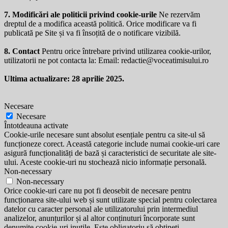
7. Modificări ale politicii privind cookie-urile
Ne rezervăm
dreptul de a modifica această politică. Orice modificare va fi
publicată pe Site și va fi însoțită de o notificare vizibilă.
8. Contact
Pentru orice întrebare privind utilizarea cookie-urilor,
utilizatorii ne pot contacta la: Email:
redactie@voceatimisului.ro
Ultima actualizare: 28 aprilie 2025.
Necesare
Necesare
Întotdeauna activate
Cookie-urile necesare sunt absolut esențiale pentru ca site-ul să
funcționeze corect. Această categorie include numai cookie-uri care
asigură funcționalități de bază și caracteristici de securitate ale site-
ului. Aceste cookie-uri nu stochează nicio informație personală.
Non-necessary
Non-necessary
Orice cookie-uri care nu pot fi deosebit de necesare pentru
funcționarea site-ului web și sunt utilizate special pentru colectarea
datelor cu caracter personal ale utilizatorului prin intermediul
analizelor, anunțurilor și al altor conținuturi încorporate sunt
denumite cookie-uri inutile. Este obligatoriu să obțineți