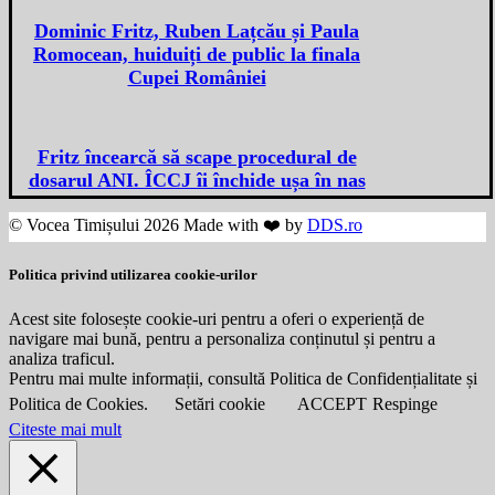
Dominic Fritz, Ruben Lațcău și Paula
Romocean, huiduiți de public la finala
Cupei României
Fritz încearcă să scape procedural de
dosarul ANI. ÎCCJ îi închide ușa în nas
© Vocea Timișului 2026 Made with ❤️ by
DDS.ro
Politica privind utilizarea cookie-urilor
Acest site folosește cookie-uri pentru a oferi o experiență de
navigare mai bună, pentru a personaliza conținutul și pentru a
analiza traficul.
Pentru mai multe informații, consultă Politica de Confidențialitate și
Politica de Cookies.
Setări cookie
ACCEPT
Respinge
Citeste mai mult