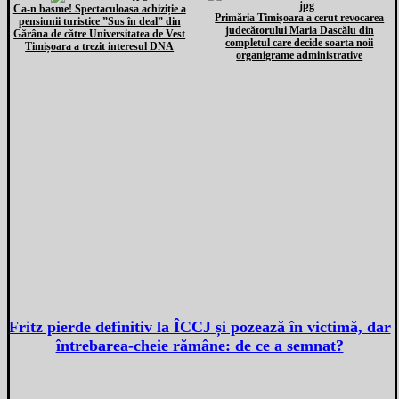
Ca-n basme! Spectaculoasa achiziție a
Primăria Timișoara a cerut revocarea
pensiunii turistice ”Sus în deal” din
judecătorului Maria Dascălu din
Gărâna de către Universitatea de Vest
completul care decide soarta noii
Timișoara a trezit interesul DNA
organigrame administrative
Fritz pierde definitiv la ÎCCJ și pozează în victimă, dar
întrebarea-cheie rămâne: de ce a semnat?