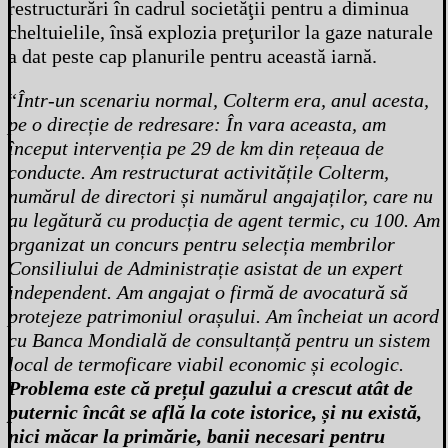
restructurări în cadrul societăţii pentru a diminua
cheltuielile, însă explozia preţurilor la gaze naturale
a dat peste cap planurile pentru această iarnă.
“
Într-un scenariu normal, Colterm era, anul acesta,
pe o direcție de redresare: În vara aceasta, am
început intervenția pe 29 de km din rețeaua de
conducte. Am restructurat activitățile Colterm,
numărul de directori și numărul angajaților, care nu
au legătură cu producția de agent termic, cu 100. Am
organizat un concurs pentru selecția membrilor
Consiliului de Administrație asistat de un expert
independent. Am angajat o firmă de avocatură să
protejeze patrimoniul orașului. Am încheiat un acord
cu Banca Mondială de consultanță pentru un sistem
local de termoficare viabil economic și ecologic.
Problema este că prețul gazului a crescut atât de
puternic încât se află la cote istorice, și nu există,
nici măcar la primărie, banii necesari pentru