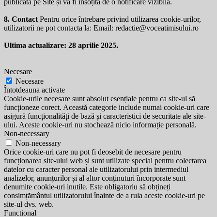
publicată pe Site și va fi însoțită de o notificare vizibilă.
8. Contact
Pentru orice întrebare privind utilizarea cookie-urilor,
utilizatorii ne pot contacta la: Email:
redactie@voceatimisului.ro
Ultima actualizare: 28 aprilie 2025.
Necesare
Necesare
Întotdeauna activate
Cookie-urile necesare sunt absolut esențiale pentru ca site-ul să
funcționeze corect. Această categorie include numai cookie-uri care
asigură funcționalități de bază și caracteristici de securitate ale site-
ului. Aceste cookie-uri nu stochează nicio informație personală.
Non-necessary
Non-necessary
Orice cookie-uri care nu pot fi deosebit de necesare pentru
funcționarea site-ului web și sunt utilizate special pentru colectarea
datelor cu caracter personal ale utilizatorului prin intermediul
analizelor, anunțurilor și al altor conținuturi încorporate sunt
denumite cookie-uri inutile. Este obligatoriu să obțineți
consimțământul utilizatorului înainte de a rula aceste cookie-uri pe
site-ul dvs. web.
Functional