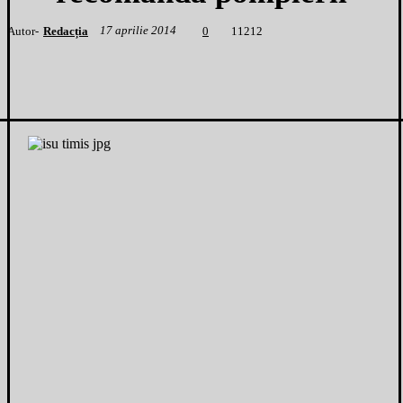
17 aprilie 2014
Autor-
Redacția
1
1212
0