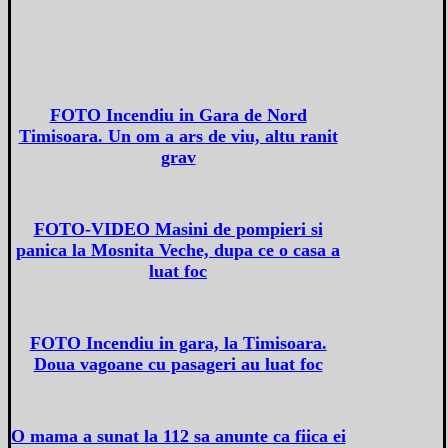
FOTO Incendiu in Gara de Nord
Timisoara. Un om a ars de viu, altu ranit
grav
FOTO-VIDEO Masini de pompieri si
panica la Mosnita Veche, dupa ce o casa a
luat foc
FOTO Incendiu in gara, la Timisoara.
Doua vagoane cu pasageri au luat foc
O mama a sunat la 112 sa anunte ca fiica ei