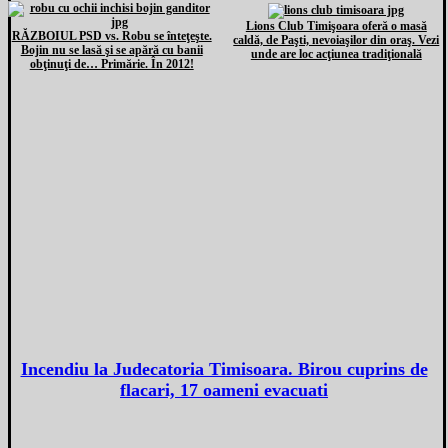
Lions Club Timişoara oferă o masă
RĂZBOIUL PSD vs. Robu se înteţeşte.
caldă, de Paşti, nevoiaşilor din oraş. Vezi
Bojin nu se lasă şi se apără cu banii
unde are loc acţiunea tradiţională
obţinuţi de… Primărie. În 2012!
Incendiu la Judecatoria Timisoara. Birou cuprins de
flacari, 17 oameni evacuati