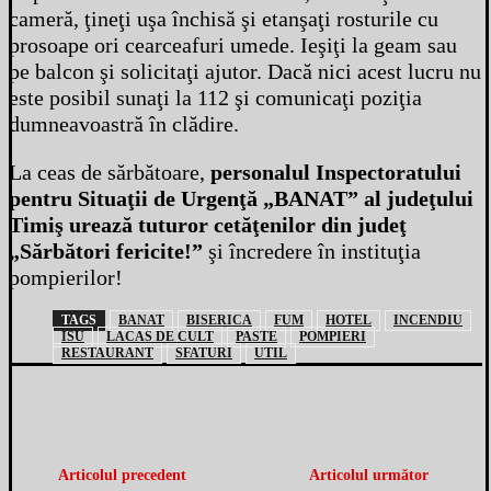
cameră, ţineţi uşa închisă şi etanşaţi rosturile cu
prosoape ori cearceafuri umede. Ieşiţi la geam sau
pe balcon şi solicitaţi ajutor. Dacă nici acest lucru nu
este posibil sunaţi la 112 şi comunicaţi poziţia
dumneavoastră în clădire.
La ceas de sărbătoare,
personalul Inspectoratului
pentru Situaţii de Urgenţă „BANAT” al judeţului
Timiş urează tuturor cetăţenilor din judeţ
„Sărbători fericite!”
şi încredere în instituţia
pompierilor!
TAGS
BANAT
BISERICA
FUM
HOTEL
INCENDIU
ISU
LACAS DE CULT
PASTE
POMPIERI
RESTAURANT
SFATURI
UTIL
Articolul precedent
Articolul următor