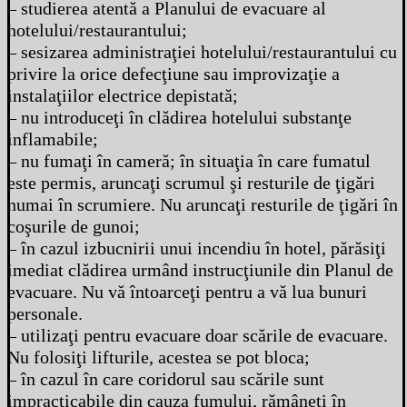
– studierea atentă a Planului de evacuare al
hotelului/restaurantului;
– sesizarea administraţiei hotelului/restaurantului cu
privire la orice defecţiune sau improvizaţie a
instalaţiilor electrice depistată;
– nu introduceţi în clădirea hotelului substanţe
inflamabile;
– nu fumaţi în cameră; în situaţia în care fumatul
este permis, aruncaţi scrumul şi resturile de ţigări
numai în scrumiere. Nu aruncaţi resturile de ţigări în
coşurile de gunoi;
– în cazul izbucnirii unui incendiu în hotel, părăsiţi
imediat clădirea urmând instrucţiunile din Planul de
evacuare. Nu vă întoarceţi pentru a vă lua bunuri
personale.
– utilizaţi pentru evacuare doar scările de evacuare.
Nu folosiţi lifturile, acestea se pot bloca;
– în cazul în care coridorul sau scările sunt
impracticabile din cauza fumului, rămâneţi în