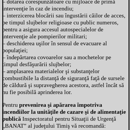
– dotarea corespunzătoare cu mijloace de primă
intervenţie în caz de incendiu;
– interzicerea blocării sau îngustării căilor de acces,
pe timpul slujbelor religioase cu public numeros,
pentru a asigura accesul autospecialelor de
intervenţie ale pompierilor militari;
– deschiderea uşilor în sensul de evacuare al
populaţiei;
– îndepărtarea covoarelor sau a mochetelor pe
timpul desfăşurării slujbelor;
– amplasarea materialelor şi substanţelor
combustibile la distanţă de siguranţă faţă de sursele
de căldură şi supravegherea acestora, astfel încât să
nu fie posibilă aprinderea lor.
Pentru
prevenirea şi apărarea împotriva
incendiilor la unităţile de cazare şi de alimentaţie
publică
Inspectoratul pentru Situaţii de Urgenţă
„BANAT” al judeţului Timiş vă recomandă: