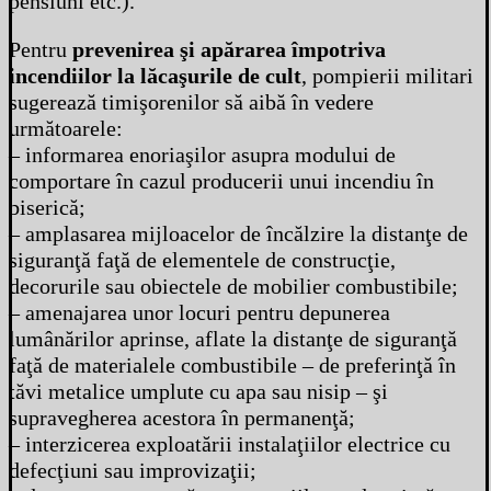
pensiuni etc.).
Pentru
prevenirea şi apărarea împotriva
incendiilor la lăcaşurile de cult
, pompierii militari
sugerează timişorenilor să aibă în vedere
următoarele:
– informarea enoriaşilor asupra modului de
comportare în cazul producerii unui incendiu în
biserică;
– amplasarea mijloacelor de încălzire la distanţe de
siguranţă faţă de elementele de construcţie,
decorurile sau obiectele de mobilier combustibile;
– amenajarea unor locuri pentru depunerea
lumânărilor aprinse, aflate la distanţe de siguranţă
faţă de materialele combustibile – de preferinţă în
tăvi metalice umplute cu apa sau nisip – şi
supravegherea acestora în permanenţă;
– interzicerea exploatării instalaţiilor electrice cu
defecţiuni sau improvizaţii;