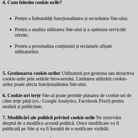
4. Cum folosim cookie-urile?
Pentru a îmbunătăți funcționalitatea și securitatea Site-ului;
Pentru a analiza utilizarea Site-ului și a optimiza serviciile
oferite;
Pentru a personaliza conținutul și reclamele afișate
utilizatorilor.
5. Gestionarea cookie-urilor
Utilizatorii pot gestiona sau dezactiva
cookie-urile prin setările browserului. Limitarea utilizării cookie-
urilor poate afecta funcționalitatea Site-ului.
6. Cookie-uri terțe
Site-ul poate permite plasarea de cookie-uri de
către terțe părți (ex.: Google Analytics, Facebook Pixel) pentru
analiză și publicitate.
7. Modificări ale politicii privind cookie-urile
Ne rezervăm
dreptul de a modifica această politică. Orice modificare va fi
publicată pe Site și va fi însoțită de o notificare vizibilă.