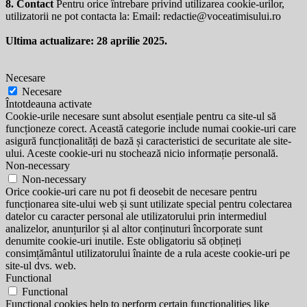
8. Contact
Pentru orice întrebare privind utilizarea cookie-urilor,
utilizatorii ne pot contacta la: Email:
redactie@voceatimisului.ro
Ultima actualizare: 28 aprilie 2025.
Necesare
Necesare
Întotdeauna activate
Cookie-urile necesare sunt absolut esențiale pentru ca site-ul să
funcționeze corect. Această categorie include numai cookie-uri care
asigură funcționalități de bază și caracteristici de securitate ale site-
ului. Aceste cookie-uri nu stochează nicio informație personală.
Non-necessary
Non-necessary
Orice cookie-uri care nu pot fi deosebit de necesare pentru
funcționarea site-ului web și sunt utilizate special pentru colectarea
datelor cu caracter personal ale utilizatorului prin intermediul
analizelor, anunțurilor și al altor conținuturi încorporate sunt
denumite cookie-uri inutile. Este obligatoriu să obțineți
consimțământul utilizatorului înainte de a rula aceste cookie-uri pe
site-ul dvs. web.
Functional
Functional
Functional cookies help to perform certain functionalities like