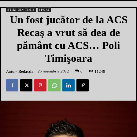
ȘTIRI DIN TIMIȘ
SPORT
Un fost jucător de la ACS
Recaş a vrut să dea de
pământ cu ACS… Poli
Timişoara
25 noiembrie 2012
Autor-
Redacția
1
1248
0