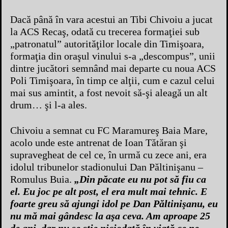
Dacă până în vara acestui an Tibi Chivoiu a jucat
la ACS Recaş, odată cu trecerea formaţiei sub
„patronatul” autorităţilor locale din Timişoara,
formaţia din oraşul vinului s-a „descompus”, unii
dintre jucători semnând mai departe cu noua ACS
Poli Timişoara, în timp ce alţii, cum e cazul celui
mai sus amintit, a fost nevoit să-şi aleagă un alt
drum… şi l-a ales.
Chivoiu a semnat cu FC Maramureş Baia Mare,
acolo unde este antrenat de Ioan Tătăran şi
supravegheat de cel ce, în urmă cu zece ani, era
idolul tribunelor stadionului Dan Păltinişanu –
Romulus Buia.
„Din păcate eu nu pot să fiu ca
el. Eu joc pe alt post, el era mult mai tehnic. E
foarte greu să ajungi idol pe Dan Păltinişanu, eu
nu mă mai gândesc la aşa ceva. Am aproape 25
de ani, dar nu se ştie niciodată în viaţă ce ne