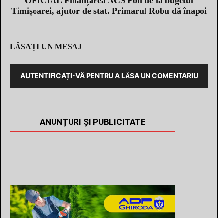
OFICIAL Finanțarea ACS Poli de la bugetul
Timișoarei, ajutor de stat. Primarul Robu dă înapoi
LĂSAȚI UN MESAJ
AUTENTIFICAȚI-VĂ PENTRU A LĂSA UN COMENTARIU
ANUNȚURI ȘI PUBLICITATE