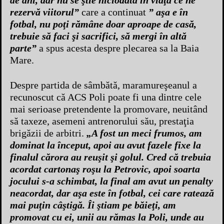
rezervă viitorul”
care a continuat
” aşa e în
fotbal, nu poţi rămâne doar aproape de casă,
trebuie să faci şi sacrifici, să mergi în altă
parte”
a spus acesta despre plecarea sa la Baia
Mare.
Despre partida de sâmbătă, maramureşeanul a
recunoscut că ACS Poli poate fi una dintre cele
mai serioase pretendente la promovare, neuitând
să taxeze, asemeni antrenorului său, prestaţia
brigăzii de arbitri.
„A fost un meci frumos, am
dominat la început, apoi au avut fazele fixe la
finalul cărora au reuşit şi golul. Cred că trebuia
acordat cartonaş roşu la Petrovic, apoi soarta
jocului s-a schimbat, la final am avut un penalty
neacordat, dar aşa este în fotbal, cei care ratează
mai puţin câştigă. Îi ştiam pe băieţi, am
promovat cu ei, unii au rămas la Poli, unde au