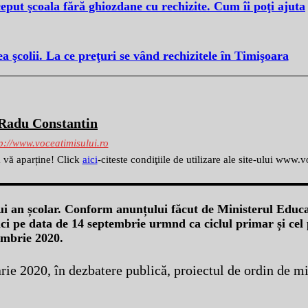
ut şcoala fără ghiozdane cu rechizite. Cum îi poţi ajuta
a şcolii. La ce preţuri se vând rechizitele în Timişoara
Radu Constantin
p://www.voceatimisului.ro
ă vă aparține! Click
aici
-citeste condiţiile de utilizare ale site-ului www.
lui an școlar. Conform anunțului făcut de Ministerul Educaț
nci pe data de 14 septembrie urmnd ca ciclul primar și cel 
embrie 2020.
uarie 2020, în dezbatere publică, proiectul de ordin de m