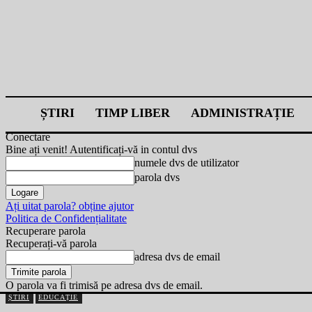
ȘTIRI
TIMP LIBER
ADMINISTRAȚIE
Conectare
Bine ați venit! Autentificați-vă in contul dvs
numele dvs de utilizator
parola dvs
Ați uitat parola? obține ajutor
Politica de Confidențialitate
Recuperare parola
Recuperați-vă parola
adresa dvs de email
O parola va fi trimisă pe adresa dvs de email.
ȘTIRI
EDUCAȚIE