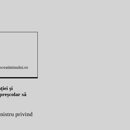
voceatimisului.ro
iei și
preșcolar să
inistru privind