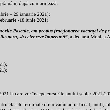
săptămâni, după cum urmează:
brie – 29 ianuarie 2021);
februarie -18 iunie 2021).
ătorile Pascale, am propus fracționarea vacanței de p
 diaspora, să celebreze împreună”
, a declarat Monica A
21);
21);
2021 la care vor începe cursurile anului școlar 2021-20
ntru clasele terminale din învățământul liceal, anul șco