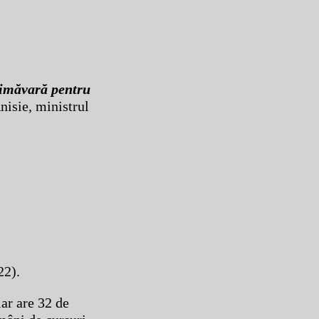
rimăvară pentru
nisie, ministrul
22).
lar are 32 de