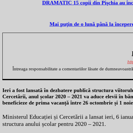
DRAMATIC 15 copii din Pişchia au încep
Mai puţin de o lună până la începere
htt
Întreaga responsabilitate a comentariilor lăsate de dumneavoastr
Ieri a fost lansată în dezbatere publică structura viitoru
Cercetării, anul școlar 2020 – 2021 va aduce elevii în bă
beneficieze de prima vacanță între 26 octombrie și 1 noi
Ministerul Educației și Cercetării a lansat ieri, 6 ian
structura anului școlar pentru 2020 – 2021.