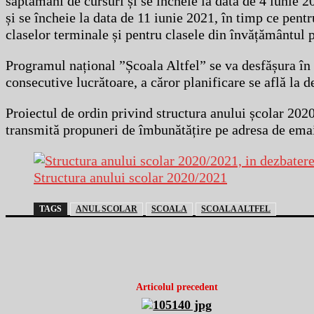
săptămâni de cursuri și se încheie la data de 4 iunie 2
și se încheie la data de 11 iunie 2021, în timp ce pentr
claselor terminale și pentru clasele din învățământul 
Programul național ”Școala Altfel” se va desfășura în 
consecutive lucrătoare, a căror planificare se află la d
Proiectul de ordin privind structura anului școlar 2020
transmită propuneri de îmbunătățire pe adresa de ema
Structura anului scolar 2020/2021
TAGS
ANUL SCOLAR
SCOALA
SCOALA ALTFEL
Articolul precedent