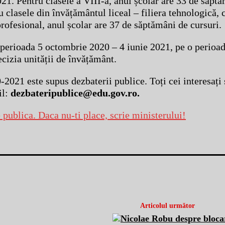
021. Pentru clasele a VIII-a, anul școlar are 33 de săpt
u clasele din învățământul liceal – filiera tehnologică, 
profesional, anul școlar are 37 de săptămâni de cursuri.
perioada 5 octombrie 2020 – 4 iunie 2021, pe o perioadă
ecizia unității de învățământ.
-2021 este supus dezbaterii publice. Toți cei interesați 
il:
dezbateripublice@edu.gov.ro.
Articolul următor