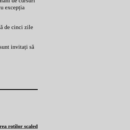
ămâni de cursuri
cu excepția
 de cinci zile
sunt invitați să