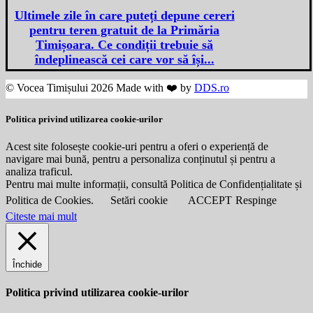
Ultimele zile în care puteți depune cereri
pentru teren gratuit de la Primăria
Timișoara. Ce condiții trebuie să
îndeplinească cei care vor să își...
© Vocea Timișului 2026 Made with ❤️ by
DDS.ro
Politica privind utilizarea cookie-urilor
Acest site folosește cookie-uri pentru a oferi o experiență de
navigare mai bună, pentru a personaliza conținutul și pentru a
analiza traficul.
Pentru mai multe informații, consultă Politica de Confidențialitate și
Politica de Cookies.
Setări cookie
ACCEPT
Respinge
Citeste mai mult
Închide
Politica privind utilizarea cookie-urilor