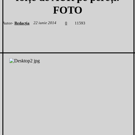
FOTO
22 iunie 2014
Autor-
Redacția
1
1593
0