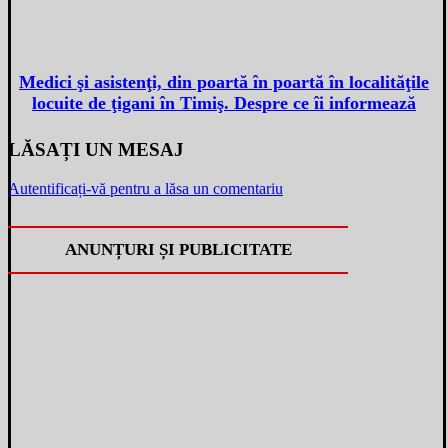
Medici şi asistenţi, din poartă în poartă în localităţile
locuite de ţigani în Timiş. Despre ce îi informează
LĂSAȚI UN MESAJ
Autentificați-vă pentru a lăsa un comentariu
ANUNȚURI ȘI PUBLICITATE