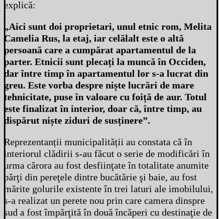
explică:
„Aici sunt doi proprietari, unul etnic rom, Melita
Camelia Rus, la etaj, iar celălalt este o altă
persoană care a cumpărat apartamentul de la
parter. Etnicii sunt plecați la muncă în Occiden,
dar între timp în apartamentul lor s-a lucrat din
greu. Este vorba despre niște lucrări de mare
tehnicitate, puse în valoare cu foiță de aur. Totul
este finalizat în interior, doar că, între timp, au
dispărut niște ziduri de susținere”.
Reprezentanții municipalității au constata că în
interiorul clădirii s-au făcut o serie de modificări în
urma cărora au fost desfiinţate în totalitate anumite
părţi din pereţele dintre bucătărie şi baie, au fost
mărite golurile existente în trei laturi ale imobilului,
s-a realizat un perete nou prin care camera dinspre
sud a fost împărţită în două încăperi cu destinaţie de