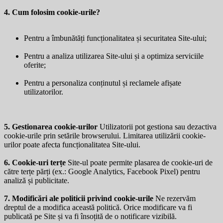
4. Cum folosim cookie-urile?
Pentru a îmbunătăți funcționalitatea și securitatea Site-ului;
Pentru a analiza utilizarea Site-ului și a optimiza serviciile
oferite;
Pentru a personaliza conținutul și reclamele afișate
utilizatorilor.
5. Gestionarea cookie-urilor
Utilizatorii pot gestiona sau dezactiva
cookie-urile prin setările browserului. Limitarea utilizării cookie-
urilor poate afecta funcționalitatea Site-ului.
6. Cookie-uri terțe
Site-ul poate permite plasarea de cookie-uri de
către terțe părți (ex.: Google Analytics, Facebook Pixel) pentru
analiză și publicitate.
7. Modificări ale politicii privind cookie-urile
Ne rezervăm
dreptul de a modifica această politică. Orice modificare va fi
publicată pe Site și va fi însoțită de o notificare vizibilă.