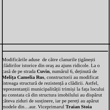
Modificările aduse de către clanurile țigănești
clădirilor istorice din oraș au ajuns ridicole. La o
casă de pe strada
Cuvin
, numărul 6, deținută de
Melița Camelia Rus
, constructorii au modificat
întreaga structură de rezistență a clădirii. Astfel,
reprezentanții municipalității trimiși la fața locului
au constata că din structura imobilului au dispărut
câteva ziduri de susținere, iar pe pereți au apărut
modele din…aur. Viceprimarul
Traian Stoia