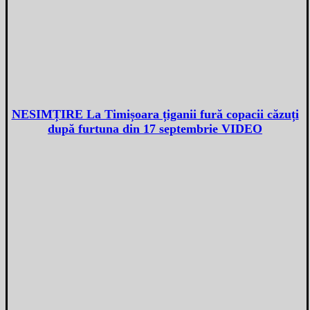
NESIMȚIRE La Timișoara țiganii fură copacii căzuți
după furtuna din 17 septembrie VIDEO