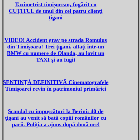
Taximetrist timișorean, fugărit cu
CUȚITUL de unul din cei patru clienți
țigani
VIDEO! Accident grav pe strada Romulus
din Timişoara! Trei ţigani, aflaţi într-un
BMW cu numere de Olanda, au lovit un
TAXI şi au fugit
SENTINŢĂ DEFINITIVĂ Cinematografele
Timişoarei revin în patrimoniul primăriei
Scandal cu împuşcături la Berini: 40 de
ţigani au venit să bată copiii românilor cu
parii. Poliţia a ajuns după două ore!