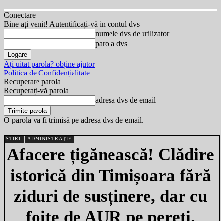
Conectare
Bine ați venit! Autentificați-vă in contul dvs
numele dvs de utilizator
parola dvs
Ați uitat parola? obține ajutor
Politica de Confidențialitate
Recuperare parola
Recuperați-vă parola
adresa dvs de email
O parola va fi trimisă pe adresa dvs de email.
ȘTIRI
ADMINISTRAȚIE
Afacere țigănească! Clădire
istorică din Timișoara fără
ziduri de susținere, dar cu
foițe de AUR pe pereți.