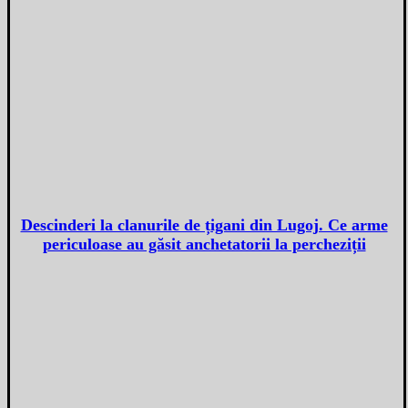
Descinderi la clanurile de țigani din Lugoj. Ce arme
periculoase au găsit anchetatorii la percheziții