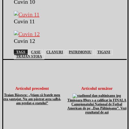
Cuvin 10
Cuvin 11
Cuvin 12
TAGS
CASE
CLANURI
PATRIMONIU
TIGANI
TRAIAN STOIA
Articolul precedent
Articolul următor
Traian Băsescu: „Știam că fratele meu
era șantajat. Nu am păstrat acea salbă,
Timişoara 89ers s-a calificat în FINALA
am predat-o statului”
Campionatului Naţional de Fotbal
American de pe „Dan Păltinişanu”. Vezi
rezultatul de azi