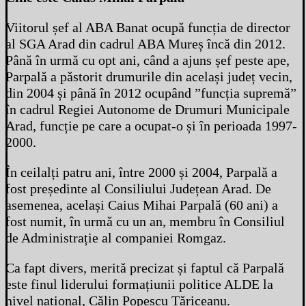
Viitorul șef al ABA Banat ocupă funcția de director
al SGA Arad din cadrul ABA Mureș încă din 2012.
Până în urmă cu opt ani, când a ajuns șef peste ape,
Parpală a păstorit drumurile din același județ vecin,
din 2004 și până în 2012 ocupând ”funcția supremă”
în cadrul Regiei Autonome de Drumuri Municipale
Arad, funcție pe care a ocupat-o și în perioada 1997-
2000.
În ceilalți patru ani, între 2000 și 2004, Parpală a
fost președinte al Consiliului Județean Arad. De
asemenea, același Caius Mihai Parpală (60 ani) a
fost numit, în urmă cu un an, membru în Consiliul
de Administrație al companiei Romgaz.
Ca fapt divers, merită precizat și faptul că Parpală
este finul liderului formațiunii politice ALDE la
nivel național, Călin Popescu Tăriceanu.