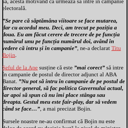
sa, acesta motivând că urmează să intre în campanie
electorală.
”Se pare că săptămâna viitoare se face mutarea,
dar cu acordul meu. Deci, am trecut pe poziția a
doua. Eu am făcut cerere de trecere de pe funcția
numărul unu pe funcția numărul doi, având în
vedere că intru și în campanie”
, ne-a declarat
Titu
Bojin
.
Șeful de la Ape
susține că este
”mai corect”
să intre
în campanie de postul de director adjunct al ABA
Banat.
”Nu pot să intru în campanie de pe postul de
director general, să fac politica Guvernului actual,
iar apoi să spun că nu îmi place stânga sau
dreapta. Gestul meu este fair-play, dar să vedem
când se face…”
, a mai precizat Bojin.
Sursele noastre ne-au confirmat că Bojin nu este