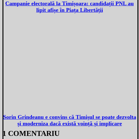
Campanie electorală la Timișoara: candidații PNL au
lipit afișe în Piața Libertății
Sorin Grindeanu e convins că Timișul se poate dezvolta
și moderniza dacă există voință și implicare
1 COMENTARIU