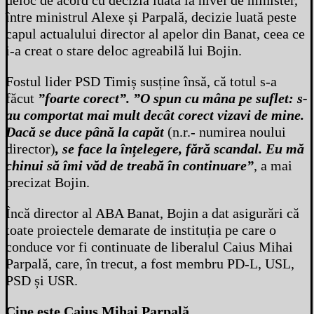
deloc de acord cu decizia luată la nivel de minister,
între ministrul Alexe și Parpală, decizie luată peste
capul actualului director al apelor din Banat, ceea ce
i-a creat o stare deloc agreabilă lui Bojin.
Fostul lider PSD Timiș susține însă, că totul s-a
făcut
”foarte corect”. ”O spun cu mâna pe suflet: s-
au comportat mai mult decât corect vizavi de mine.
Dacă se duce până la capăt
(n.r.- numirea noului
director)
, se face la înțelegere, fără scandal. Eu mă
chinui să îmi văd de treabă în continuare”
, a mai
precizat Bojin.
Încă director al ABA Banat, Bojin a dat asigurări că
toate proiectele demarate de instituția pe care o
conduce vor fi continuate de liberalul Caius Mihai
Parpală, care, în trecut, a fost membru PD-L, USL,
PSD și USR.
Cine este Caius Mihai Parpală