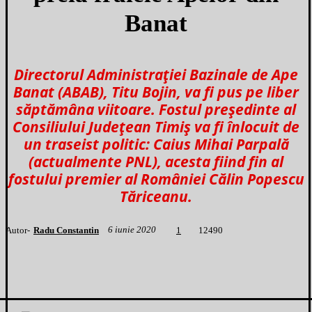
Banat
Directorul Administrației Bazinale de Ape
Banat (ABAB), Titu Bojin, va fi pus pe liber
săptămâna viitoare. Fostul președinte al
Consiliului Județean Timiș va fi înlocuit de
un traseist politic: Caius Mihai Parpală
(actualmente PNL), acesta fiind fin al
fostului premier al României Călin Popescu
Tăriceanu.
6 iunie 2020
Autor-
Radu Constantin
1
2490
1