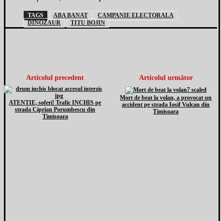
TAGS
ABA BANAT
CAMPANIE ELECTORALA
DINOZAUR
TITU BOJIN
Articolul precedent
Articolul următor
Mort de beat la volan, a provocat un
ATENTIE, soferi! Trafic INCHIS pe
accident pe strada Iosif Vulcan din
strada Ciprian Porumbescu din
Timisoara
Timisoara