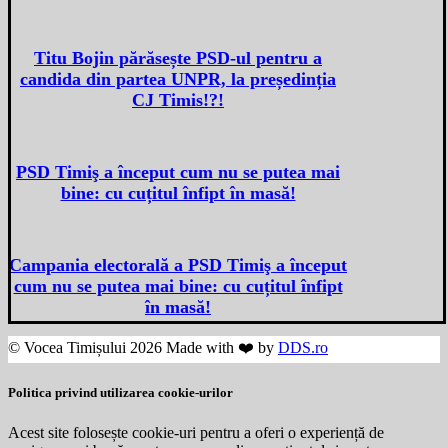
Titu Bojin părăsește PSD-ul pentru a
candida din partea UNPR, la președinția
CJ Timis!?!
PSD Timiş a început cum nu se putea mai
bine: cu cuțitul înfipt în masă!
Campania electorală a PSD Timiş a început
cum nu se putea mai bine: cu cuțitul înfipt
în masă!
© Vocea Timișului 2026 Made with ❤️ by
DDS.ro
Politica privind utilizarea cookie-urilor
Acest site folosește cookie-uri pentru a oferi o experiență de