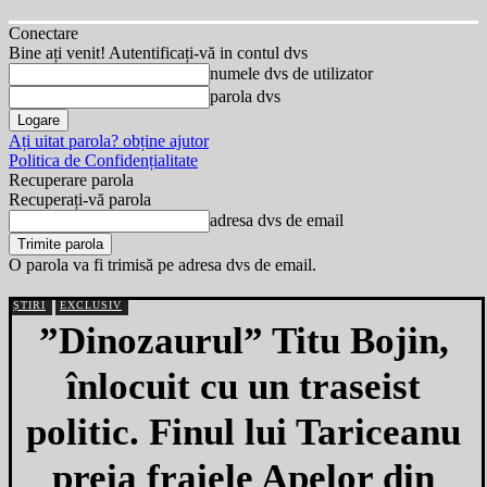
Conectare
Bine ați venit! Autentificați-vă in contul dvs
numele dvs de utilizator
parola dvs
Ați uitat parola? obține ajutor
Politica de Confidențialitate
Recuperare parola
Recuperați-vă parola
adresa dvs de email
O parola va fi trimisă pe adresa dvs de email.
ȘTIRI
EXCLUSIV
”Dinozaurul” Titu Bojin,
înlocuit cu un traseist
politic. Finul lui Tariceanu
preia fraiele Apelor din