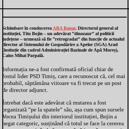
Schimbare în conducerea
ABA Banat
. Directorul general al
instituției, Titu Bojin – un adevărat ”dinozaur” al politicii
județene – urmează să fie ”retrogradat” din funcție de actualul
director al Sistemului de Gospodărire a Apelor (SGA) Arad
(insituție din cadrul Administrației Bazinale de Apă Mureș),
Caius Mihai Parpală.
Informația ne-a fost confirmată oficial chiar de
fostul lider PSD Timiș, care a recunoscut că, cel mai
probabil, săptămâna viitoare va fi trecut pe un post
de director adjunct.
Întrebat dacă este adevărat că mutarea a fost
organizată ”pe la spatele” său, așa cum spun sursele
Vocea Timișului din interiorul instituției, Bojin a
negat categoric, susținând că totul se face la cererea