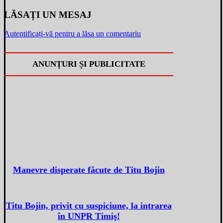
LĂSAȚI UN MESAJ
Autentificați-vă pentru a lăsa un comentariu
ANUNȚURI ȘI PUBLICITATE
Manevre disperate făcute de Titu Bojin
Titu Bojin, privit cu suspiciune, la intrarea
în UNPR Timiş!